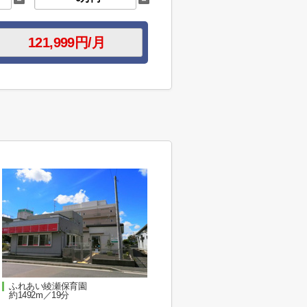
ふれあい綾瀬保育園
約1492m／19分