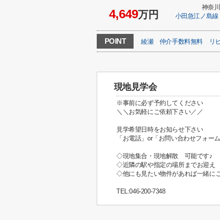
神奈
4,649
万円
小田急江ノ島線
POINT
綾瀬
仲介手数料無料
リ
現地見学会
※事前に必ず予約してください
＼＼お気軽にご依頼下さい／／
見学希望日時をお知らせ下さい
「お電話」or「お問い合わせフォー
◇現地集合・現地解散 可能です♪
◇近隣の駅や指定の場所までお迎え
◇他にも見たい物件があれば一緒にご
TEL:046-200-7348