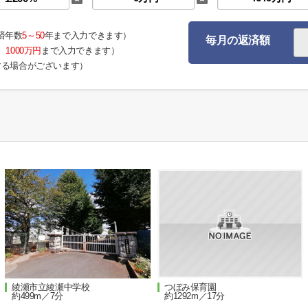
済年数
5～50
年まで入力できます）
毎月の返済額
。
1000万円
まで入力できます）
する場合がございます）
綾瀬市立綾瀬中学校
つぼみ保育園
約499m／7分
約1292m／17分