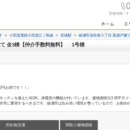
営業時間：
9
す
>
小田急電鉄小田急江ノ島線
>
長後駅
>
綾瀬市深谷南５丁目 新築戸建て
て 全3棟【仲介手数料無料】 1号棟
万円お得です！！』
ッチンを備えた4LDK。床暖房の機能が付いています。建物面積113.36平方
非常に重視するべき点です。綾瀬市は住み良い環境が整っているので、お勧め
所在地/交通
間取り/建物面積