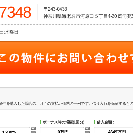
-7348
〒243-0433
神奈川県海老名市河原口５丁目4-20 庭司苑5
休日:水曜日
物件を購入した場合の、月々の支払い価格の一例です。借り入れを保証するも
ボーナス時の増額(1回分)
借入金額：