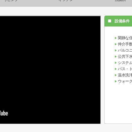
設備条件
閑静な
仲介手
バルコ
公共下
システ
バス・
温水洗
ウォー