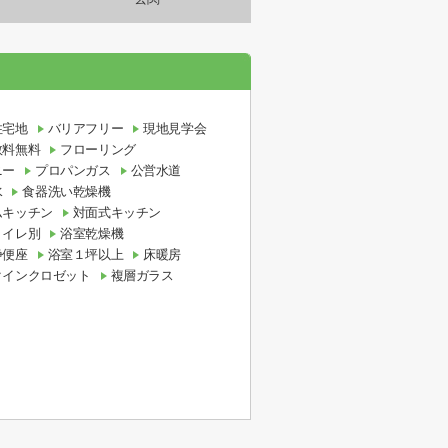
住宅地
バリアフリー
現地見学会
数料無料
フローリング
ニー
プロパンガス
公営水道
水
食器洗い乾燥機
ムキッチン
対面式キッチン
トイレ別
浴室乾燥機
浄便座
浴室１坪以上
床暖房
クインクロゼット
複層ガラス