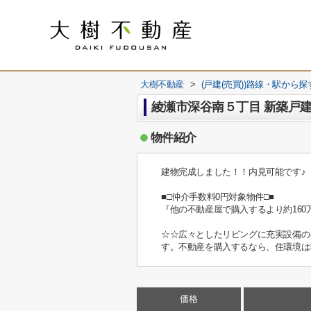
大樹不動産
>
(戸建(売買))路線・駅から探
綾瀬市深谷南５丁目 新築戸建
物件紹介
建物完成しました！！内見可能です♪
■□仲介手数料0円対象物件□■
『他の不動産屋で購入するより約160
☆☆広々としたリビングに充実設備のキ
す。不動産を購入するなら、住環境は
価格