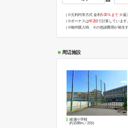
（※元利均等方式 金利
5.00％まで
※返
（※ボーナスは
年2回
で計算しています
（※物件購入時、その他諸費用が発生
周辺施設
綾瀬小学校
約1588m／20分