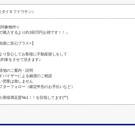
（ダイキフドウサン）
円対象物件☆
で購入するより約160万円お得です！！』
動産に安心プラス+】
より安心してお客様に不動産探しをして
お約束をさせて頂きます♪
現地のご案内・説明
ドバイザーによる融資のご相談
い営業は致しません
フターフォロー（確定申告のお手伝いなど）
客様満足度No1！！を目指してます(^^)