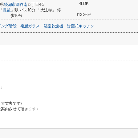
4LDK
川県
綾瀬市
深谷南
５丁目4-3
「
長後
」駅 バス10分 「大法寺」 停
113.36㎡
歩10分
ビング階段
複層ガラス
浴室乾燥機
対面式キッチン
ム」
 大丈夫です♪
案内させて頂きます♪