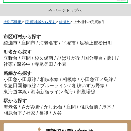
ページトップへ
大樹不動産
>
(売買)地域から探す
>
綾瀬市
>
上土棚中の売買物件
市区町村から探す
綾瀬市
/
座間市
/
海老名市
/
平塚市
/
足柄上郡松田町
町名から探す
立野台
/
座間
/
杉久保南
/
ひばりが丘
/
国分寺台
/
蓼川
/
社家
/
深谷中
/
寺尾釜田
/
小園
路線から探す
小田急小田原線
/
相鉄本線
/
相模線
/
小田急江ノ島線
/
東急田園都市線
/
ブルーライン
/
相鉄いずみ野線
/
東海道本線
/
湘南新宿ライン高海
/
御殿場線
駅から探す
海老名
/
さがみ野
/
かしわ台
/
座間
/
相武台前
/
厚木
/
相武台下
/
社家
/
長後
/
入谷