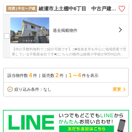
2丁目 新築戸建て 全5棟 【仲介手数料無料】...
綾瀬市上土棚中6丁目 中古戸建て【仲介手数料無料】
売買 | 中古一戸建
過去掲載物件
【仲介手数料無料でご紹介可能です】 □■海老名市を中心に地域密着で営
業している不動産会社です■□こちらの物件は綾南小学校が905m以内に
あります。こちらは中古の戸建て物件です。人生...
4
2
1～4
該当物件数
件
販売数
件
件を表示
変更
絞り込み条件：
なし