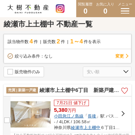
閲覧履歴
お気に入り
メニュー
0
0
綾瀬市上土棚中 不動産一覧
4
2
1～4
該当物件数
件
販売数
件
件を表示
変更
絞り込み条件：
なし
販売物件のみ
綾瀬市上土棚中6丁目 新築戸建て 全１棟【仲介手数料無料】
売買 | 新築一戸建
7月21日 値下げ
5,380
万
円
小田急江ノ島線
「
長後
」駅 バス5分 「蓮光寺（神奈川県）」 停歩4分
- / 4LDK / 106.58㎡
神奈川県
綾瀬市
上土棚中
６丁目13-26