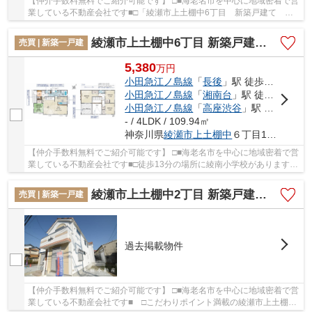
【仲介手数料無料でご紹介可能です】 □■海老名市を中心に地域密着で営
業している不動産会社です■□「綾瀬市上土棚中6丁目 新築戸建て 全
１棟【仲介手数料無料】」のここがイチオシ。...
綾瀬市上土棚中6丁目 新築戸建て 全1棟【仲介手数料無料】
売買 | 新築一戸建
5,380
万
円
小田急江ノ島線
「
長後
」駅 徒歩19分
小田急江ノ島線
「
湘南台
」駅 徒歩35分
小田急江ノ島線
「
高座渋谷
」駅 徒歩40分
- / 4LDK / 109.94㎡
神奈川県
綾瀬市
上土棚中
６丁目12-27
【仲介手数料無料でご紹介可能です】 □■海老名市を中心に地域密着で営
業している不動産会社です■□徒歩13分の場所に綾南小学校があります。
綺麗で清潔感のある室内が新築戸建ての特徴で...
綾瀬市上土棚中2丁目 新築戸建て 全5棟 【仲介手数料無料】
売買 | 新築一戸建
過去掲載物件
【仲介手数料無料でご紹介可能です】 □■海老名市を中心に地域密着で営
業している不動産会社です■ □こだわりポイント満載の綾瀬市上土棚中