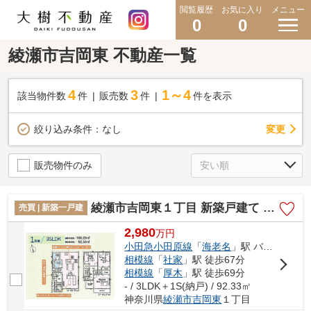
閲覧履歴
お気に入り
メニュー
0
0
綾瀬市吉岡東 不動産一覧
4
3
1～4
該当物件数
件
販売数
件
件を表示
変更
絞り込み条件：
なし
販売物件のみ
綾瀬市吉岡東１丁目 新築戸建て 全2棟【仲介手数料無料】
売買 | 新築一戸建
2,980
万
円
小田急小田原線
「
海老名
」駅 バス16分 「堀ノ内」 停歩4分
相模線
「
社家
」駅 徒歩67分
相模線
「
厚木
」駅 徒歩69分
- / 3LDK＋1S(納戸) / 92.33㎡
神奈川県
綾瀬市
吉岡東
１丁目