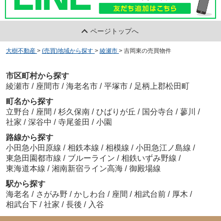
ページトップへ
大樹不動産
>
(売買)地域から探す
>
綾瀬市
>
吉岡東の売買物件
市区町村から探す
綾瀬市
/
座間市
/
海老名市
/
平塚市
/
足柄上郡松田町
町名から探す
立野台
/
座間
/
杉久保南
/
ひばりが丘
/
国分寺台
/
蓼川
/
社家
/
深谷中
/
寺尾釜田
/
小園
路線から探す
小田急小田原線
/
相鉄本線
/
相模線
/
小田急江ノ島線
/
東急田園都市線
/
ブルーライン
/
相鉄いずみ野線
/
東海道本線
/
湘南新宿ライン高海
/
御殿場線
駅から探す
海老名
/
さがみ野
/
かしわ台
/
座間
/
相武台前
/
厚木
/
相武台下
/
社家
/
長後
/
入谷