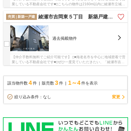
業している不動産会社です■□こちらの物件は2160m以内に綾瀬市立城山
中学校があります。綺麗で清潔感のある室内が...
綾瀬市吉岡東５丁目 新築戸建て 全１棟【仲介手数料無料】
売買 | 新築一戸建
過去掲載物件
【仲介手数料無料でご紹介可能です】 □■海老名市を中心に地域密着で営
業している不動産会社です■□ぜひ一度見ていただきたい、「綾瀬市吉岡
東５丁目 新築戸建て 全１棟【仲介手数料無...
4
3
1～4
該当物件数
件
販売数
件
件を表示
変更
絞り込み条件：
なし