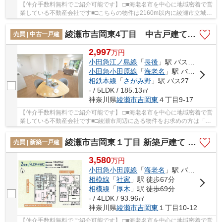
【仲介手数料無料でご紹介可能です】 □■海老名市を中心に地域密着で営
業している不動産会社です■□こちらの物件は2160m以内に綾瀬市立城山
中学校があります。綺麗で清潔感のある室内が...
綾瀬市吉岡東4丁目 中古戸建て【仲介手数料無料】
売買 | 中古一戸建
2,997
万
円
小田急江ノ島線
「
長後
」駅 バス18分 「芝原入口」 停歩1分
小田急小田原線
「
海老名
」駅 バス32分 「吉岡芝原」 停歩9分
相鉄本線
「
さがみ野
」駅 バス27分 「吉岡芝原」 停歩9分
- / 5LDK / 185.13㎡
神奈川県
綾瀬市
吉岡東
４丁目9-17
【仲介手数料無料でご紹介可能です】 □■海老名市を中心に地域密着で営
業している不動産会社です■□綾瀬市周辺にある物件をお求めの方は「綾
瀬市吉岡東4丁目 中古戸建て【仲介手数料無...
綾瀬市吉岡東１丁目 新築戸建て 全2棟【仲介手数料無料】
売買 | 新築一戸建
3,580
万
円
小田急小田原線
「
海老名
」駅 バス16分 「堀ノ内」 停歩4分
相模線
「
社家
」駅 徒歩67分
相模線
「
厚木
」駅 徒歩69分
- / 4LDK / 93.96㎡
神奈川県
綾瀬市
吉岡東
１丁目10-12
【仲介手数料無料でご紹介可能です】 □■海老名市を中心に地域密着で営