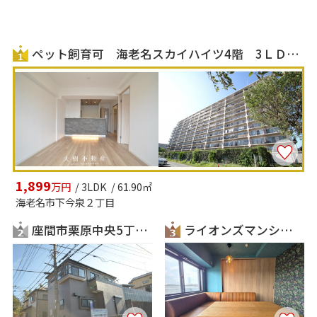
ペット飼育可 海老名スカイハイツ4階 3ＬＤＫリフォーム済み
1,899
万円
/ 3LDK / 61.90㎡
海老名市下今泉２丁目
座間市栗原中央5丁目 中古戸建て【仲介手数料無料】
ライオンズマンション門沢橋 3階角住戸