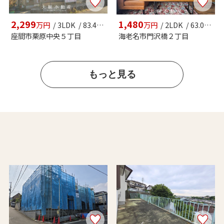
2,299
1,480
万円
/ 3LDK / 83.43㎡
万円
/ 2LDK / 63.00㎡
座間市栗原中央５丁目
海老名市門沢橋２丁目
もっと見る