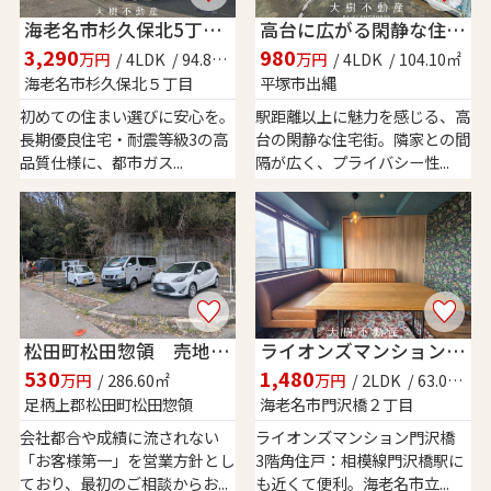
海老名市杉久保北5丁目 新築戸建て 全3棟
高台に広がる閑静な住宅 暮らしの楽しみ
3,290
980
万円
/ 4LDK / 94.81㎡
万円
/ 4LDK / 104.10㎡
海老名市杉久保北５丁目
平塚市出縄
初めての住まい選びに安心を。
駅距離以上に魅力を感じる、高
長期優良住宅・耐震等級3の高
台の閑静な住宅街。隣家との間
品質仕様に、都市ガス...
隔が広く、プライバシー性...
松田町松田惣領 売地 ■資材置場・駐車場■
ライオンズマンション門沢橋 3階角住戸
530
1,480
万円
/ 286.60㎡
万円
/ 2LDK / 63.00㎡
足柄上郡松田町松田惣領
海老名市門沢橋２丁目
会社都合や成績に流されない
ライオンズマンション門沢橋
「お客様第一」を営業方針とし
3階角住戸：相模線門沢橋駅に
ており、最初のご相談からお...
も近くて便利。海老名市立...