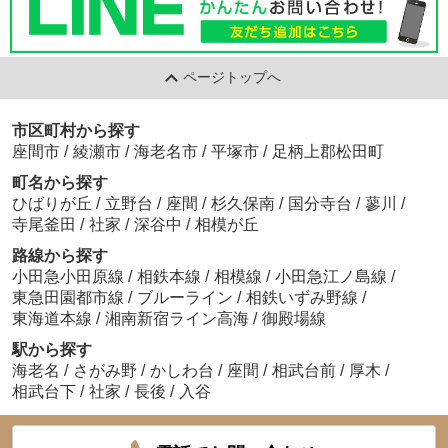
ページトップへ
市区町村から探す
座間市
/
綾瀬市
/
海老名市
/
平塚市
/
足柄上郡松田町
町名から探す
ひばりが丘
/
立野台
/
座間
/
杉久保南
/
国分寺台
/
蓼川
/
寺尾釜田
/
社家
/
深谷中
/
相模が丘
路線から探す
小田急小田原線
/
相鉄本線
/
相模線
/
小田急江ノ島線
/
東急田園都市線
/
ブルーライン
/
相鉄いずみ野線
/
東海道本線
/
湘南新宿ライン高海
/
御殿場線
駅から探す
海老名
/
さがみ野
/
かしわ台
/
座間
/
相武台前
/
厚木
/
相武台下
/
社家
/
長後
/
入谷