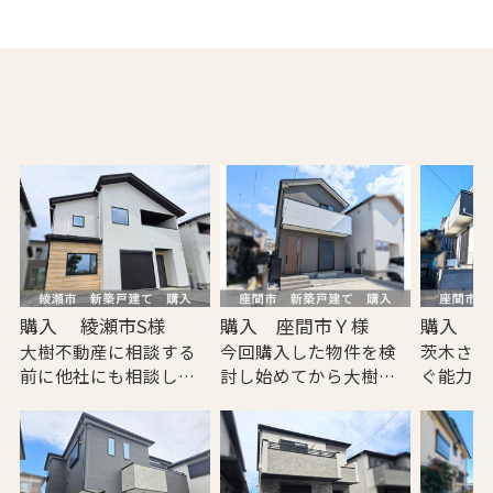
購入 綾瀬市S様
購入 座間市Ｙ様
購入 
大樹不動産に相談する
今回購入した物件を検
茨木さん
前に他社にも相談して
討し始めてから大樹不
ぐ能力に
いましたが、予算が高
動産が3社目で、他社で
で今回の
くなってしまい諦めか
は無責任な押し売りが
ではなく
けていた時に、ネット
酷かったり、予算の都
付き合い
で大樹不動産を知りま
合であまり相手にされ
ばと思っ