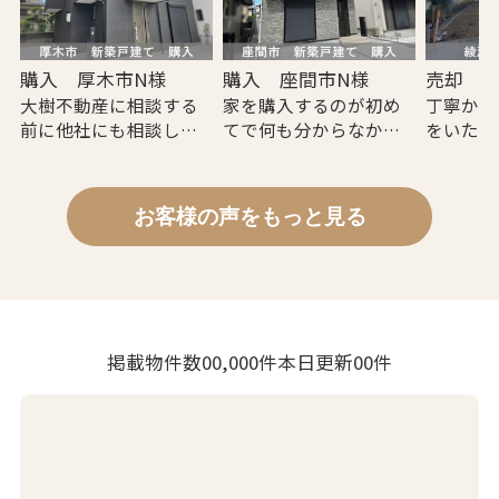
した。
なかったりと諦めかけ
ておりました。
他社との
口コミも良く、仲介手
が高いと
数料無料。
しかし茨木さんは初め
す。
購入 厚木市N様
購入 座間市N様
売却 
最初は疑いしかなかっ
て相談させて頂いたと
大樹不動産に相談する
家を購入するのが初め
丁寧かつ
たです。しかし茨木さ
きから分厚い資料をご
前に他社にも相談しま
てで何も分からなかっ
をいただ
んに相談していくにつ
用意頂いたり、親身に
したが、押し売りが強
た私達夫婦にどんな小
お取引き
れて茨木さんの人柄に
なって相談に乗って頂
かったり、仲介手数料
さな事でも面倒がらず
安心感を持ちました。
いたりと、常にポジテ
が高く予算面で悩んで
丁寧に教えてくださ
貴社にお
お客様の声をもっと見る
ィブに背中を押してく
いました。
り、とても信頼のおけ
に良かっ
そしてマイホームを購
ださいました。
る方だと思いました。
入するにあたり的確な
そんな中、知人から紹
ありがと
アドバイスをして下さ
一生に一度の大きな買
介してもらい茨木さん
他社のように何度も電
た。
り、スムーズに契約も
い物を最高の形で終え
に相談したところ、と
話をかけてきたり急か
でき、当初の予算内に
れたことに本当に感謝
ても親身に対応して下
すこともなく、それで
掲載物件数
00,000
件
本日更新
00
件
て購入することができ
しております。
さり、分厚い資料を用
いてこちらからの要望
ました。
意していただくなど、
や質問には本当に素早
この度は本当にありが
他社では教えてもらえ
く回答をくださるの
これからマイホーム購
とうございました。
なかったことまで丁寧
で、安心してこちらの
入を検討している方は
に説明していただきま
ペースで進めることが
一生に一度の大きな買
した。
できました。