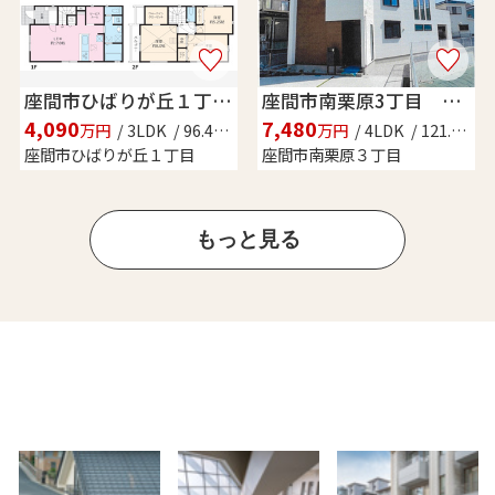
座間市ひばりが丘１丁目 新築戸建て 全１棟【仲介手数料無料】
座間市南栗原3丁目 新築戸建て 全１棟【仲介手数料無料】
4,090
7,480
万円
/ 3LDK / 96.46㎡
万円
/ 4LDK / 121.64㎡
座間市ひばりが丘１丁目
座間市南栗原３丁目
もっと見る