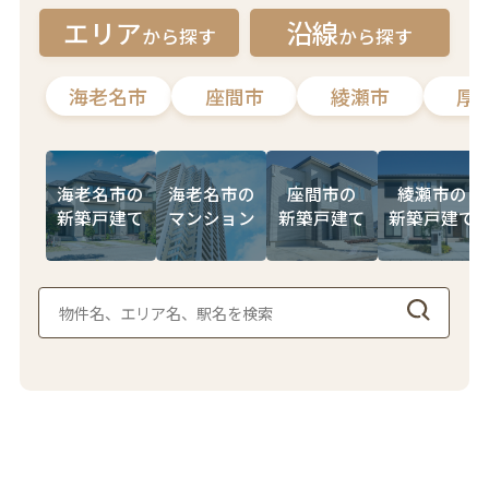
物なので、ぜひ大樹不
エリア
沿線
から探す
から探す
動産の茨木さんに相談
さらに仲介手数料も無
茨木さんにお任せして
してみて下さい。
料でとても感動しまし
良かったです。
た。
また何かありましたら
海老名市
座間市
綾瀬市
厚
私たちは茨木さんにお
よろしくお願いいたし
願いして本当に良かっ
アフターケアも充実し
ます（妻）
たです！！
ており、不安なことを
そして購入して終わり
相談するとすぐに対応
海老名市の
海老名市の
座間市の
綾瀬市の
ではなく、アフターケ
してくださるので、と
新築戸建て
マンション
新築戸建て
新築戸建て
アも茨木さんは対応し
ても心強かったです。
てくれるので、これか
らも心強いです！
一生に一度の大きな買
この度は本当にありが
い物を大樹不動産さん
とうございました！！
にお願いして本当に良
かったと思っていま
す。
この度は本当にありが
とうございました。