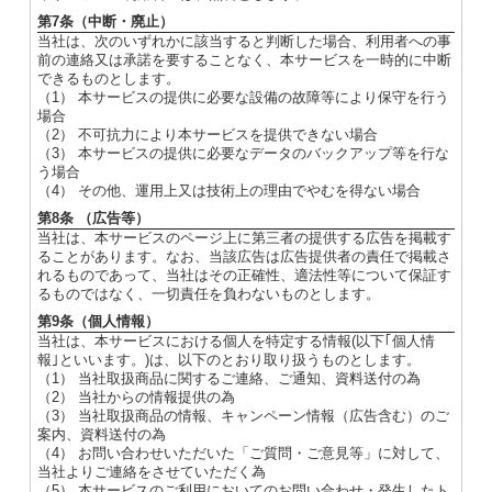
第7条（中断・廃止）
当社は、次のいずれかに該当すると判断した場合、利用者への事
前の連絡又は承諾を要することなく、本サービスを一時的に中断
できるものとします。
（1） 本サービスの提供に必要な設備の故障等により保守を行う
場合
（2） 不可抗力により本サービスを提供できない場合
（3） 本サービスの提供に必要なデータのバックアップ等を行な
う場合
（4） その他、運用上又は技術上の理由でやむを得ない場合
第8条 （広告等）
当社は、本サービスのページ上に第三者の提供する広告を掲載す
ることがあります。なお、当該広告は広告提供者の責任で掲載さ
れるものであって、当社はその正確性、適法性等について保証す
るものではなく、一切責任を負わないものとします。
第9条（個人情報）
当社は、本サービスにおける個人を特定する情報(以下｢個人情
報｣といいます。)は、以下のとおり取り扱うものとします。
（1） 当社取扱商品に関するご連絡、ご通知、資料送付の為
（2） 当社からの情報提供の為
（3） 当社取扱商品の情報、キャンペーン情報（広告含む）のご
案内、資料送付の為
（4） お問い合わせいただいた「ご質問・ご意見等」に対して、
当社よりご連絡をさせていただく為
（5） 本サービスのご利用においてのお問い合わせ・発生したト