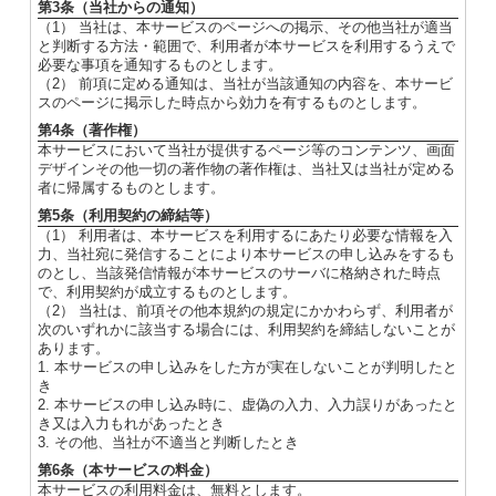
第3条（当社からの通知）
（1） 当社は、本サービスのページへの掲示、その他当社が適当
と判断する方法・範囲で、利用者が本サービスを利用するうえで
必要な事項を通知するものとします。
（2） 前項に定める通知は、当社が当該通知の内容を、本サービ
スのページに掲示した時点から効力を有するものとします。
第4条（著作権）
本サービスにおいて当社が提供するページ等のコンテンツ、画面
デザインその他一切の著作物の著作権は、当社又は当社が定める
者に帰属するものとします。
第5条（利用契約の締結等）
（1） 利用者は、本サービスを利用するにあたり必要な情報を入
力、当社宛に発信することにより本サービスの申し込みをするも
のとし、当該発信情報が本サービスのサーバに格納された時点
で、利用契約が成立するものとします。
（2） 当社は、前項その他本規約の規定にかかわらず、利用者が
次のいずれかに該当する場合には、利用契約を締結しないことが
あります。
1. 本サービスの申し込みをした方が実在しないことが判明したと
き
2. 本サービスの申し込み時に、虚偽の入力、入力誤りがあったと
き又は入力もれがあったとき
3. その他、当社が不適当と判断したとき
第6条（本サービスの料金）
本サービスの利用料金は、無料とします。