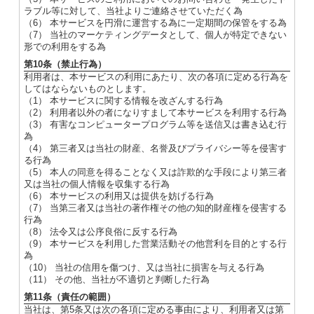
ラブル等に対して、当社よりご連絡させていただく為
（6） 本サービスを円滑に運営する為に一定期間の保管をする為
（7） 当社のマーケティングデータとして、個人が特定できない
形での利用をする為
第10条（禁止行為）
利用者は、本サービスの利用にあたり、次の各項に定める行為を
してはならないものとします。
（1） 本サービスに関する情報を改ざんする行為
（2） 利用者以外の者になりすまして本サービスを利用する行為
（3） 有害なコンピュータープログラム等を送信又は書き込む行
為
（4） 第三者又は当社の財産、名誉及びプライバシー等を侵害す
る行為
（5） 本人の同意を得ることなく又は詐欺的な手段により第三者
又は当社の個人情報を収集する行為
（6） 本サービスの利用又は提供を妨げる行為
（7） 当第三者又は当社の著作権その他の知的財産権を侵害する
行為
（8） 法令又は公序良俗に反する行為
（9） 本サービスを利用した営業活動その他営利を目的とする行
為
（10） 当社の信用を傷つけ、又は当社に損害を与える行為
（11） その他、当社が不適切と判断した行為
第11条（責任の範囲）
当社は、第5条又は次の各項に定める事由により、利用者又は第