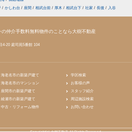
野
/
かしわ台
/
座間
/
相武台前
/
厚木
/
相武台下
/
社家
/
長後
/
入谷
ンの仲介手数料無料物件のことなら大樹不動産
-20 庭司苑5番館 104
海老名市の新築戸建て
学区検索
海老名市のマンション
お客様の声
座間市の新築戸建て
スタッフ紹介
綾瀬市の新築戸建て
周辺施設検索
中古・リフォーム物件
お問い合わせ