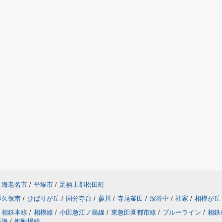
海老名市
/
平塚市
/
足柄上郡松田町
杉久保南
/
ひばりが丘
/
国分寺台
/
蓼川
/
寺尾釜田
/
深谷中
/
社家
/
相模が丘
相鉄本線
/
相模線
/
小田急江ノ島線
/
東急田園都市線
/
ブルーライン
/
相鉄
高海
/
御殿場線