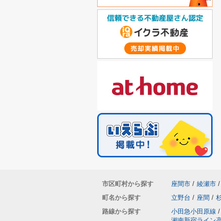
市区町村から探す
座間市
/
綾瀬市
/
町名から探す
立野台
/
座間
/
路線から探す
小田急小田原線
/
湘南新宿ライン