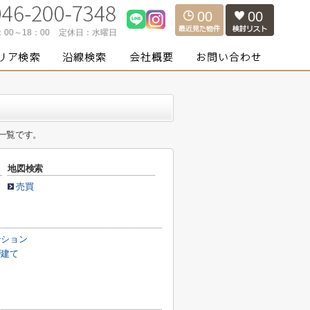
00
00
：00～18：00
定休日：
水曜日
一覧です。
地図検索
売買
ンション
戸建て