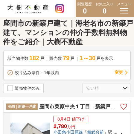
閲覧履歴
お気に入り
メニュー
0
0
座間市の新築戸建て｜海老名市の新築戸
建て、マンションの仲介手数料無料物
件をご紹介｜大樹不動産
182
79
1～30
該当物件数
戸
販売数
戸
戸を表示
変更
絞り込み条件：
1年以内
販売物件のみ
座間市栗原中央１丁目 新築戸建て 全１棟【仲介手数料無料】
売買 | 新築一戸建
8月4日 値下げ
2,780
万
円
小田急小田原線
「
相武台前
」駅 徒歩25分