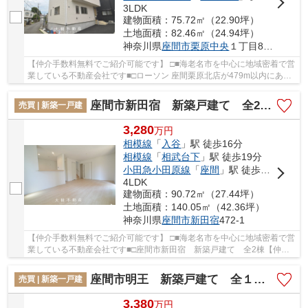
3LDK
建物面積：75.72㎡（22.90坪）
土地面積：82.46㎡（24.94坪）
神奈川県
座間市
栗原中央
１丁目8-18
【仲介手数料無料でご紹介可能です】 □■海老名市を中心に地域密着で営
業している不動産会社です■□ローソン 座間栗原北店が479m以内にある
物件です。初めてのマイホームに新築戸建ては...
座間市新田宿 新築戸建て 全2棟【仲介手数料無料】
売買 | 新築一戸建
3,280
万
円
相模線
「
入谷
」駅 徒歩16分
相模線
「
相武台下
」駅 徒歩19分
小田急小田原線
「
座間
」駅 徒歩22分
4LDK
建物面積：90.72㎡（27.44坪）
土地面積：140.05㎡（42.36坪）
神奈川県
座間市
新田宿
472-1
【仲介手数料無料でご紹介可能です】 □■海老名市を中心に地域密着で営
業している不動産会社です■□座間市新田宿 新築戸建て 全2棟【仲介
手数料無料】：相模線入谷駅にも近くて便利。...
座間市明王 新築戸建て 全１棟【仲介手数料無料】
売買 | 新築一戸建
3,380
万
円