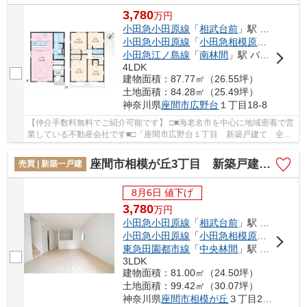
3,780
万
円
小田急小田原線
「
相武台前
」駅 バス5分 「北相武台」 停歩7分
小田急小田原線
「
小田急相模原
」駅 バス1
小田急江ノ島線
「
南林間
」駅 バス14分 「イオンモール座間」 停歩15分
4LDK
建物面積：87.77㎡（26.55坪）
土地面積：84.28㎡（25.49坪）
神奈川県
座間市
広野台
１丁目18-8
【仲介手数料無料でご紹介可能です】 □■海老名市を中心に地域密着で営
業している不動産会社です■□「座間市広野台１丁目 新築戸建て 全1
棟【仲介手数料無料】」のここがイチオシ。歩...
座間市相模が丘3丁目 新築戸建て 全3棟【仲介手数料無料】
売買 | 新築一戸建
8月6日 値下げ
3,780
万
円
小田急小田原線
「
相武台前
」駅 バス6分 「相模が丘小前」 停歩2分
小田急小田原線
「
小田急相模原
」駅 徒歩1
東急田園都市線
「
中央林間
」駅 徒歩36分
3LDK
建物面積：81.00㎡（24.50坪）
土地面積：99.42㎡（30.07坪）
神奈川県
座間市
相模が丘
３丁目2-14