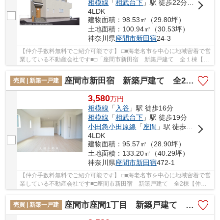
相模線
「
相武台下
」駅 徒歩22分車5分 2.1km
4LDK
建物面積：98.53㎡（29.80坪）
土地面積：100.94㎡（30.53坪）
神奈川県
座間市
新田宿
24-3
【仲介手数料無料でご紹介可能です】 □■海老名市を中心に地域密着で営
業している不動産会社です■□「座間市新田宿 新築戸建て 全１棟【仲
介手数料無料】」の物件情報をお探しならお気...
座間市新田宿 新築戸建て 全2棟【仲介手数料無料】
売買 | 新築一戸建
3,580
万
円
相模線
「
入谷
」駅 徒歩16分
相模線
「
相武台下
」駅 徒歩19分
小田急小田原線
「
座間
」駅 徒歩22分
4LDK
建物面積：95.57㎡（28.90坪）
土地面積：133.20㎡（40.29坪）
神奈川県
座間市
新田宿
472-1
【仲介手数料無料でご紹介可能です】 □■海老名市を中心に地域密着で営
業している不動産会社です■□座間市新田宿 新築戸建て 全2棟【仲介
手数料無料】：相模線入谷駅にも近くて便利。...
座間市座間1丁目 新築戸建て 全4棟 【仲介手数料無料】
売買 | 新築一戸建