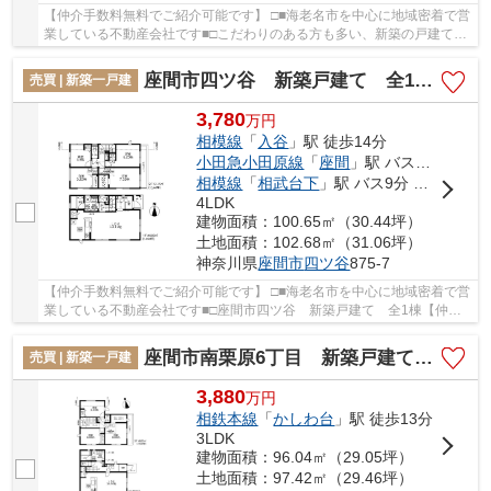
【仲介手数料無料でご紹介可能です】 □■海老名市を中心に地域密着で営
業している不動産会社です■□こだわりのある方も多い、新築の戸建て物
件となっております。地盤が弱いと大惨事にな...
座間市四ツ谷 新築戸建て 全1棟【仲介手数料無料】
売買 | 新築一戸建
3,780
万
円
相模線
「
入谷
」駅 徒歩14分
小田急小田原線
「
座間
」駅 バス14分 「座間四ツ谷」 停歩5分
相模線
「
相武台下
」駅 バス9分 「座間電話局前」 停歩18分
4LDK
建物面積：100.65㎡（30.44坪）
土地面積：102.68㎡（31.06坪）
神奈川県
座間市
四ツ谷
875-7
【仲介手数料無料でご紹介可能です】 □■海老名市を中心に地域密着で営
業している不動産会社です■□座間市四ツ谷 新築戸建て 全1棟【仲介
手数料無料】：相模線入谷駅にも近くて便利。...
座間市南栗原6丁目 新築戸建て 全１棟【仲介手数料無料】
売買 | 新築一戸建
3,880
万
円
相鉄本線
「
かしわ台
」駅 徒歩13分
3LDK
建物面積：96.04㎡（29.05坪）
土地面積：97.42㎡（29.46坪）