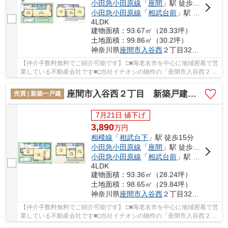
小田急小田原線
「
座間
」駅 徒歩14分
小田急小田原線
「
相武台前
」駅 徒歩24分
4LDK
建物面積：93.67㎡（28.33坪）
土地面積：99.86㎡（30.2坪）
神奈川県
座間市
入谷西
２丁目3235-5
【仲介手数料無料でご紹介可能です】 □■海老名市を中心に地域密着で営
業している不動産会社です■□当社イチオシの物件の「座間市入谷西２丁
目 新築戸建て 全2棟【仲介手数料無料】」...
座間市入谷西２丁目 新築戸建て 全2棟【仲介手数料無料】
売買 | 新築一戸建
7月21日 値下げ
3,890
万
円
相模線
「
相武台下
」駅 徒歩15分
小田急小田原線
「
座間
」駅 徒歩14分
小田急小田原線
「
相武台前
」駅 徒歩24分
4LDK
建物面積：93.36㎡（28.24坪）
土地面積：98.65㎡（29.84坪）
神奈川県
座間市
入谷西
２丁目3235-5
【仲介手数料無料でご紹介可能です】 □■海老名市を中心に地域密着で営
業している不動産会社です■□当社イチオシの物件の「座間市入谷西２丁
目 新築戸建て 全2棟【仲介手数料無料】」...