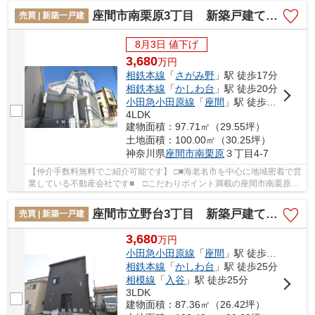
座間市南栗原3丁目 新築戸建て 全2棟【仲介手数料無料】
売買 | 新築一戸建
8月3日 値下げ
3,680
万
円
相鉄本線
「
さがみ野
」駅 徒歩17分
相鉄本線
「
かしわ台
」駅 徒歩20分
小田急小田原線
「
座間
」駅 徒歩29分
4LDK
建物面積：97.71㎡（29.55坪）
土地面積：100.00㎡（30.25坪）
神奈川県
座間市
南栗原
３丁目4-7
【仲介手数料無料でご紹介可能です】 □■海老名市を中心に地域密着で営
業している不動産会社です■ □こだわりポイント満載の座間市南栗原3
丁目 新築戸建て 全2棟【仲介手数料無料】。...
座間市立野台3丁目 新築戸建て 全１棟【仲介手数料無料】
売買 | 新築一戸建
3,680
万
円
小田急小田原線
「
座間
」駅 徒歩15分
相鉄本線
「
かしわ台
」駅 徒歩25分
相模線
「
入谷
」駅 徒歩25分
3LDK
建物面積：87.36㎡（26.42坪）