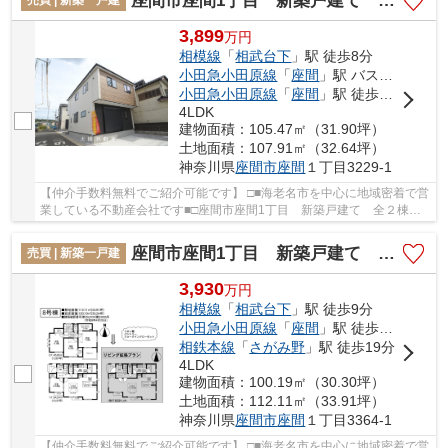
座間市座間1丁目 新築戸建て 全２棟【仲介手数料無料】
売買 | 新築一戸建
3,899
万
円
相模線
「
相武台下
」駅 徒歩8分
小田急小田原線
「
座間
」駅 バス9分 「座間中宿」 停歩2分
小田急小田原線
「
座間
」駅 徒歩23分
4LDK
建物面積：105.47㎡（31.90坪）
土地面積：107.91㎡（32.64坪）
神奈川県
座間市
座間
１丁目3229-1
【仲介手数料無料でご紹介可能です】 □■海老名市を中心に地域密着で営
業している不動産会社です■□座間市座間1丁目 新築戸建て 全２棟
【仲介手数料無料】：相模線相武台下駅にも近く...
座間市座間1丁目 新築戸建て 全8棟 【仲介手数料無料】
売買 | 新築一戸建
3,930
万
円
相模線
「
相武台下
」駅 徒歩9分
小田急小田原線
「
座間
」駅 徒歩22分
相鉄本線
「
さがみ野
」駅 徒歩19分
4LDK
建物面積：100.19㎡（30.30坪）
土地面積：112.11㎡（33.91坪）
神奈川県
座間市
座間
１丁目3364-1
【仲介手数料無料でご紹介可能です】 □■海老名市を中心に地域密着で営