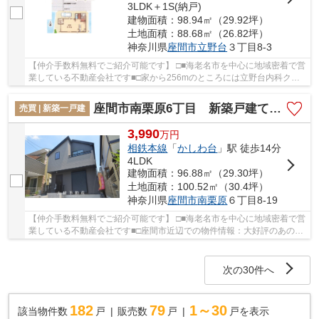
3LDK＋1S(納戸)
建物面積：98.94㎡（29.92坪）
土地面積：88.68㎡（26.82坪）
神奈川県
座間市
立野台
３丁目8-3
【仲介手数料無料でご紹介可能です】 □■海老名市を中心に地域密着で営
業している不動産会社です■□家から256mのところには立野台内科クリ
ニックがあります。こちらの土地は前面道路6m以...
座間市南栗原6丁目 新築戸建て 全１棟【仲介手数料無料】
売買 | 新築一戸建
3,990
万
円
相鉄本線
「
かしわ台
」駅 徒歩14分
4LDK
建物面積：96.88㎡（29.30坪）
土地面積：100.52㎡（30.4坪）
神奈川県
座間市
南栗原
６丁目8-19
【仲介手数料無料でご紹介可能です】 □■海老名市を中心に地域密着で営
業している不動産会社です■□座間市近辺での物件情報：大好評のあの物
件「座間市南栗原6丁目 新築戸建て 全１棟...
次の30件へ
182
79
1～30
該当物件数
戸
販売数
戸
戸を表示