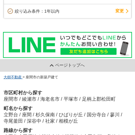
変更
絞り込み条件：
1年以内
ページトップへ
大樹不動産
>
座間市の新築戸建て
市区町村から探す
座間市
/
綾瀬市
/
海老名市
/
平塚市
/
足柄上郡松田町
町名から探す
立野台
/
座間
/
杉久保南
/
ひばりが丘
/
国分寺台
/
蓼川
/
寺尾釜田
/
深谷中
/
社家
/
相模が丘
路線から探す