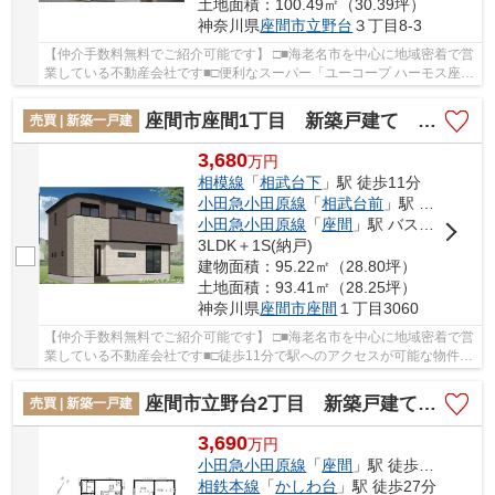
土地面積：100.49㎡（30.39坪）
神奈川県
座間市
立野台
３丁目8-3
【仲介手数料無料でご紹介可能です】 □■海老名市を中心に地域密着で営
業している不動産会社です■□便利なスーパー「ユーコープ ハーモス座
間」まで245mです。駅から徒歩15分に位置する...
座間市座間1丁目 新築戸建て 全4棟 【仲介手数料無料】
売買 | 新築一戸建
3,680
万
円
相模線
「
相武台下
」駅 徒歩11分
小田急小田原線
「
相武台前
」駅 バス8分 「 座間」 停歩5分
小田急小田原線
「
座間
」駅 バス11分 「座間中宿」 停歩4分
3LDK＋1S(納戸)
建物面積：95.22㎡（28.80坪）
土地面積：93.41㎡（28.25坪）
神奈川県
座間市
座間
１丁目3060
【仲介手数料無料でご紹介可能です】 □■海老名市を中心に地域密着で営
業している不動産会社です■□徒歩11分で駅へのアクセスが可能な物件で
す。コチラの物件は、新築の戸建て物件で設備...
座間市立野台2丁目 新築戸建て 全3棟【仲介手数料無料】
売買 | 新築一戸建
3,690
万
円
小田急小田原線
「
座間
」駅 徒歩14分
相鉄本線
「
かしわ台
」駅 徒歩27分