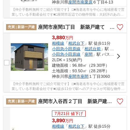
神奈川県
座間市
南栗原
６丁目4-13
【仲介手数料無料でご紹介可能です】 □■海老名市を中心に地域密着で営
業している不動産会社です■□座間市近辺での物件情報：大好評のあの物
件「座間市南栗原6丁目 新築戸建て 全１棟...
座間市座間1丁目 新築戸建て 全4棟 【仲介手数料無料】
売買 | 新築一戸建
3,880
万
円
相模線
「
相武台下
」駅 徒歩11分
小田急小田原線
「
相武台前
」駅 バス8分 「 座間」 停歩5分
小田急小田原線
「
座間
」駅 バス11分 「座間中宿」 停歩4分
2LDK＋1S(納戸)
建物面積：96.88㎡（29.30坪）
土地面積：93.50㎡（28.28坪）
神奈川県
座間市
座間
１丁目3060
【仲介手数料無料でご紹介可能です】 □■海老名市を中心に地域密着で営
業している不動産会社です■□徒歩11分で駅へのアクセスが可能な物件で
す。コチラの物件は、新築の戸建て物件で設備...
座間市入谷西２丁目 新築戸建て 全2棟【仲介手数料無料】
売買 | 新築一戸建
7月21日 値下げ
3,890
万
円
相模線
「
相武台下
」駅 徒歩15分