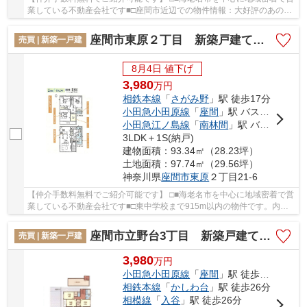
業している不動産会社です■□座間市近辺での物件情報：大好評のあの物
件「座間市座間1丁目 新築戸建て 全8棟 【...
座間市東原２丁目 新築戸建て 全１棟【仲介手数料無料】
売買 | 新築一戸建
8月4日 値下げ
3,980
万
円
相鉄本線
「
さがみ野
」駅 徒歩17分
小田急小田原線
「
座間
」駅 バス8分 「栗原交番前」 停歩11分
小田急江ノ島線
「
南林間
」駅 バス16分 「芝浦機械」 停歩10分
3LDK＋1S(納戸)
建物面積：93.34㎡（28.23坪）
土地面積：97.74㎡（29.56坪）
神奈川県
座間市
東原
２丁目21-6
【仲介手数料無料でご紹介可能です】 □■海老名市を中心に地域密着で営
業している不動産会社です■□東中学校まで915m以内の物件です。内外
装共に綺麗な新築戸建ての物件はいかがでしょう...
座間市立野台3丁目 新築戸建て 全１棟
売買 | 新築一戸建
3,980
万
円
小田急小田原線
「
座間
」駅 徒歩15分
相鉄本線
「
かしわ台
」駅 徒歩26分
相模線
「
入谷
」駅 徒歩26分