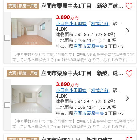
座間市栗原中央1丁目 新築戸建て 全2棟【仲介手数料無料】
売買 | 新築一戸建
3,890
万
円
小田急小田原線
「
相武台前
」駅 バス4分 「小池大橋」 停歩6分
4LDK
建物面積：98.95㎡（29.93坪）
土地面積：105.41㎡（31.88坪）
神奈川県
座間市
栗原中央
１丁目7-3
【仲介手数料無料でご紹介可能です】 □■海老名市を中心に地域密着で営
業している不動産会社です■□好評の新築物件なので、おすすめです。設
備も充実している新築戸建ての物件はいかがで...
座間市栗原中央1丁目 新築戸建て 全2棟【仲介手数料無料】
売買 | 新築一戸建
3,890
万
円
小田急小田原線
「
相武台前
」駅 バス4分 「小池大橋」 停歩6分
4LDK
建物面積：94.39㎡（28.55坪）
土地面積：105.41㎡（31.88坪）
神奈川県
座間市
栗原中央
１丁目7-3
【仲介手数料無料でご紹介可能です】 □■海老名市を中心に地域密着で営
業している不動産会社です■□好評の新築物件なので、おすすめです。設
備も充実している新築戸建ての物件はいかがで...