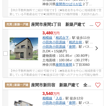
神奈川県
座間市
ひばりが丘
２丁目22-7
【仲介手数料無料でご紹介可能です】 □■海老名市を中心に地域密着で営
業している不動産会社です■□座間市近辺での物件情報：大好評のあの物
件「座間市ひばりが丘２丁目 新築戸建て 全...
座間市座間1丁目 新築戸建て 全4棟 【仲介手数料無料】
売買 | 新築一戸建
3,480
万
円
相模線
「
相武台下
」駅 徒歩11分
小田急小田原線
「
相武台前
」駅 バス8分 「 座間」 停歩5分
小田急小田原線
「
座間
」駅 バス11分 「座間中宿」 停歩4分
2LDK＋1S(納戸)
建物面積：101.85㎡（30.80坪）
土地面積：100.08㎡（30.27坪）
神奈川県
座間市
座間
１丁目3060
【仲介手数料無料でご紹介可能です】 □■海老名市を中心に地域密着で営
業している不動産会社です■□徒歩11分で駅へのアクセスが可能な物件で
す。コチラの物件は、新築の戸建て物件で設備...
座間市新田宿 新築戸建て 全１棟【仲介手数料無料】
売買 | 新築一戸建
3,540
万
円
相模線
「
入谷
」駅 徒歩12分
小田急小田原線
「
座間
」駅 バス9分 「ひまわり畑入口」 停歩4分