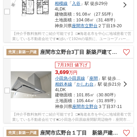
相模線
「
入谷
」駅 徒歩29分
4LDK
建物面積：91.08㎡（27.55坪）
土地面積：104.08㎡（31.48坪）
神奈川県
座間市
立野台
２丁目19-20
【仲介手数料無料でご紹介可能です】 □■海老名市を中心に地域密着で営
業している不動産会社です■□歩いて192mの場所に、ユーコープ ハーモ
ス座間があります。駅まで歩いて14分ほどの物...
座間市立野台3丁目 新築戸建て 全２棟 【仲介手数料無料】
売買 | 新築一戸建
7月19日 値下げ
3,699
万
円
小田急小田原線
「
座間
」駅 徒歩20分
相鉄本線
「
かしわ台
」駅 徒歩21分
4LDK
建物面積：101.85㎡（30.80坪）
土地面積：105.44㎡（31.89坪）
神奈川県
座間市
立野台
３丁目37-11
【仲介手数料無料でご紹介可能です】 □■海老名市を中心に地域密着で営
業している不動産会社です■□小田急小田原線座間駅周辺物件：座間市立
野台3丁目 新築戸建て 全２棟 【仲介手数...
座間市広野台１丁目 新築戸建て 全1棟【仲介手数料無料】
売買 | 新築一戸建