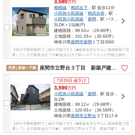
3,580
万
円
相模線
「
相武台下
」駅 徒歩11分
小田急小田原線
「
相武台前
」駅 バス8分 「 座間」 停歩5分
小田急小田原線
「
座間
」駅 バス11分 「座間中宿」 停歩4分
3LDK＋1S(納戸)
建物面積：98.53㎡（29.80坪）
土地面積：101.33㎡（30.65坪）
神奈川県
座間市
座間
１丁目3060
【仲介手数料無料でご紹介可能です】 □■海老名市を中心に地域密着で営
業している不動産会社です■□徒歩11分で駅へのアクセスが可能な物件で
す。コチラの物件は、新築の戸建て物件で設備...
座間市立野台３丁目 新築戸建て 全１棟【仲介手数料無料】
売買 | 新築一戸建
7月25日 値下げ
3,590
万
円
小田急小田原線
「
座間
」駅 徒歩20分
3LDK
建物面積：98.12㎡（29.68坪）
土地面積：120.93㎡（36.58坪）
神奈川県
座間市
立野台
３丁目17-8
【仲介手数料無料でご紹介可能です】 □■海老名市を中心に地域密着で営
業している不動産会社です■□「座間市立野台３丁目 新築戸建て 全１
棟【仲介手数料無料】」のここがイチオシ。ロ...