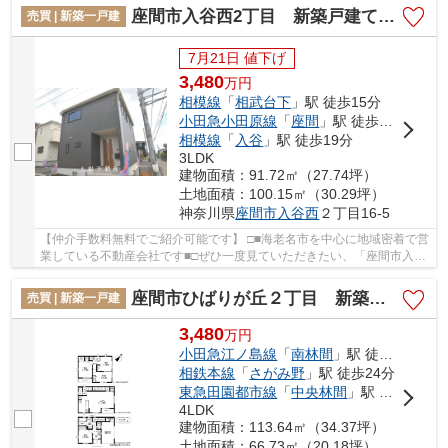
座間市入谷西2丁目 新築戸建て 全4棟【仲介手数料無料】
売買 | 新築一戸建
7月21日 値下げ
3,480
万
円
相模線
「
相武台下
」駅 徒歩15分
小田急小田原線
「
座間
」駅 徒歩19分
相模線
「
入谷
」駅 徒歩19分
3LDK
建物面積：91.72㎡（27.74坪）
土地面積：100.15㎡（30.29坪）
神奈川県
座間市
入谷西
２丁目16-5
【仲介手数料無料でご紹介可能です】 □■海老名市を中心に地域密着で営
業している不動産会社です■□ぜひ一度見ていただきたい、「座間市入谷
西2丁目 新築戸建て 全4棟【仲介手数料無料...
座間市ひばりが丘２丁目 新築戸建て 全１棟【仲介手数料無料】
売買 | 新築一戸建
3,480
万
円
小田急江ノ島線
「
南林間
」駅 徒歩24分
相鉄本線
「
さがみ野
」駅 徒歩24分
東急田園都市線
「
中央林間
」駅 バス14分 「県公社東原団地前」 停歩4分
4LDK
建物面積：113.64㎡（34.37坪）
土地面積：66.73㎡（20.18坪）