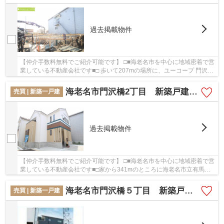
過去掲載物件
【仲介手数料無料でご紹介可能です】 □■海老名市を中心に地域密着で営
業している不動産会社です■□ 歩いて207mの場所に、ユーコープ 門沢橋
店があります。家から海老名市役所 門沢橋コ...
海老名市門沢橋2丁目 新築戸建て 全5棟【仲介手数料無料】
売買 | 新築一戸建
過去掲載物件
【仲介手数料無料でご紹介可能です】 □■海老名市を中心に地域密着で営
業している不動産会社です■□家から341mのところに海老名市立有馬図
書館があります。令和3年5月完成の新築物件。懐...
海老名市門沢橋５丁目 新築戸建て 全１棟 【仲介手数料無料】
売買 | 新築一戸建