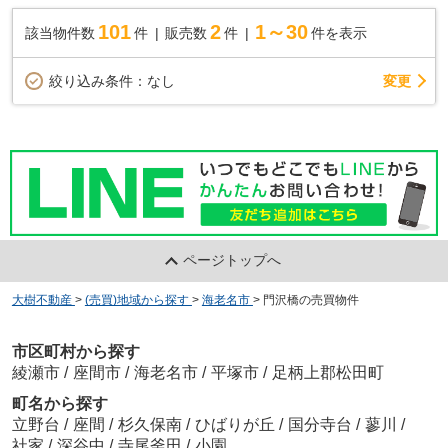
101
2
1～30
該当物件数
件
販売数
件
件を表示
変更
絞り込み条件：
なし
ページトップへ
大樹不動産
>
(売買)地域から探す
>
海老名市
>
門沢橋の売買物件
市区町村から探す
綾瀬市
/
座間市
/
海老名市
/
平塚市
/
足柄上郡松田町
町名から探す
立野台
/
座間
/
杉久保南
/
ひばりが丘
/
国分寺台
/
蓼川
/
社家
/
深谷中
/
寺尾釜田
/
小園