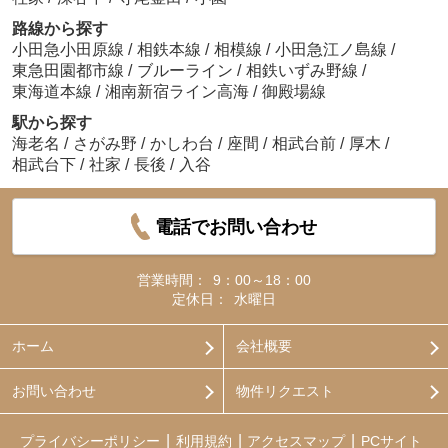
路線から探す
小田急小田原線
/
相鉄本線
/
相模線
/
小田急江ノ島線
/
東急田園都市線
/
ブルーライン
/
相鉄いずみ野線
/
東海道本線
/
湘南新宿ライン高海
/
御殿場線
駅から探す
海老名
/
さがみ野
/
かしわ台
/
座間
/
相武台前
/
厚木
/
相武台下
/
社家
/
長後
/
入谷
電話でお問い合わせ
営業時間：
9：00～18：00
定休日：
水曜日
ホーム
会社概要
お問い合わせ
物件リクエスト
プライバシーポリシー
利用規約
アクセスマップ
PCサイト