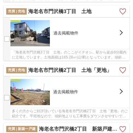
勧めの売地となっています。イチオシの土地...
海老名市門沢橋3丁目 土地
売買 | 売地
過去掲載物件
「海老名市門沢橋3丁目 土地」のここがイチオシ。駅から徒歩9分圏内
に立地しています。土地面積は165.28㎡(公簿)となっています。傾斜地
と比べて建築しやすい平坦地です。海老名市エ...
海老名市門沢橋2丁目 土地「更地」
売買 | 売地
過去掲載物件
多くの方からご好評頂いている海老名市門沢橋2丁目 土地「更地」のご
紹介です。平坦地なので、傾斜地よりも工事費をダウンさせやすいです
よ。土地面積は137㎡となっています。建築に...
海老名市門沢橋2丁目 新築戸建て 全5棟【仲介手数料無料】
売買 | 新築一戸建