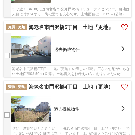
すぐ近く(341m)には海老名市役所 門沢橋コミュニティセンター。角地は
人目に付きやすく、防犯面でも安心です。土地面積は113.85㎡(公簿)あ
ります。駅から徒歩6分圏内に立地しています...
海老名市門沢橋5丁目 土地『更地』
売買 | 売地
過去掲載物件
海老名市門沢橋5丁目 土地『更地』の詳しい情報。広さの心配がいらな
い土地面積93.59㎡(公簿)。土地購入をお考えの方におすすめなのがこち
らの売地。前面道路との高低差が無いため車...
海老名市門沢橋4丁目 土地（更地）
売買 | 売地
過去掲載物件
ぜひ一度見ていただきたい、「海老名市門沢橋4丁目 土地（更地）」で
す。駅から徒歩8分圏内に立地しています。土地の購入をご検討の方にお