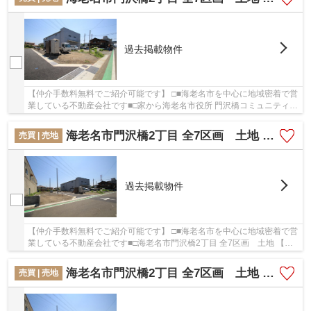
過去掲載物件
【仲介手数料無料でご紹介可能です】 □■海老名市を中心に地域密着で営
業している不動産会社です■□家から海老名市役所 門沢橋コミュニティセ
ンターまで341mです。土地面積は105.9㎡(公...
海老名市門沢橋2丁目 全7区画 土地 【仲介手数料無料】
売買 | 売地
過去掲載物件
【仲介手数料無料でご紹介可能です】 □■海老名市を中心に地域密着で営
業している不動産会社です■□海老名市門沢橋2丁目 全7区画 土地 【仲
介手数料無料】：相模線門沢橋にも近くて便...
海老名市門沢橋2丁目 全7区画 土地 【仲介手数料無料】
売買 | 売地