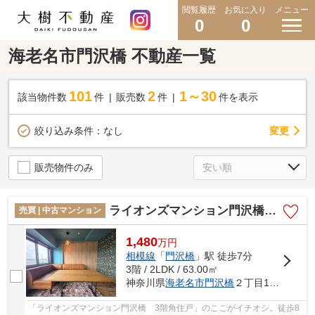
閲覧履歴
お気に入り
メニュー
0
0
海老名市門沢橋 不動産一覧
101
2
1～30
該当物件数
件
販売数
件
件を表示
変更
絞り込み条件：
なし
販売物件のみ
ライオンズマンション門沢橋 3階角住戸
売買 | 中古マンション
1,480
万
円
相模線
「
門沢橋
」駅 徒歩7分
3階 / 2LDK / 63.00㎡
神奈川県
海老名市
門沢橋
２丁目10-9
「ライオンズマンション門沢橋 3階角住戸」のここがイチオシ。徒歩8