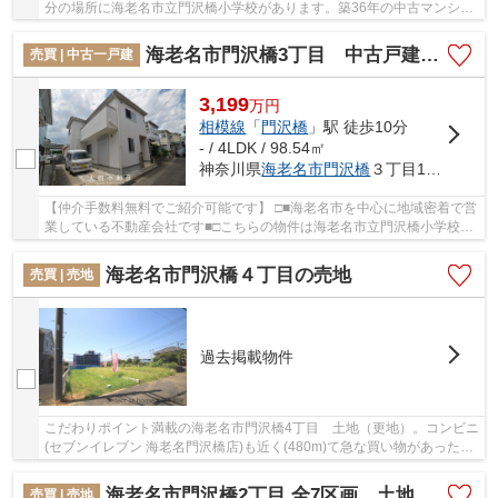
分の場所に海老名市立門沢橋小学校があります。築36年の中古マンショ
ンです。エレベーター付きの物件なので、重い...
海老名市門沢橋3丁目 中古戸建て【仲介手数料無料】
売買 | 中古一戸建
3,199
万
円
相模線
「
門沢橋
」駅 徒歩10分
- / 4LDK / 98.54㎡
神奈川県
海老名市
門沢橋
３丁目18-41
【仲介手数料無料でご紹介可能です】 □■海老名市を中心に地域密着で営
業している不動産会社です■□こちらの物件は海老名市立門沢橋小学校が
1240m以内にあります。築年数が気になる方、...
海老名市門沢橋４丁目の売地
売買 | 売地
過去掲載物件
こだわりポイント満載の海老名市門沢橋4丁目 土地（更地）。コンビニ
(セブンイレブン 海老名門沢橋店)も近く(480m)て急な買い物があった時
にも便利です。売地をお探しの方に、こちら...
海老名市門沢橋2丁目 全7区画 土地 【仲介手数料無料】
売買 | 売地