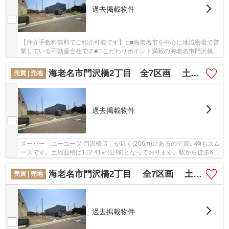
過去掲載物件
【仲介手数料無料でご紹介可能です】 □■海老名市を中心に地域密着で営
業している不動産会社です■□ こだわりポイント満載の海老名市門沢橋2
丁目 全7区画 土地 【仲介手数料無料】。ユ...
海老名市門沢橋2丁目 全7区画 土地 【仲介手数料無料】
売買 | 売地
過去掲載物件
スーパー「ユーコープ 門沢橋店」が近く(206m)にあるので買い物もスム
ーズです。土地面積は112.41㎡(公簿)となっております。駅から徒歩6分
圏内に立地しています。建築条件なしなので...
海老名市門沢橋2丁目 全7区画 土地 【仲介手数料無料】
売買 | 売地
過去掲載物件