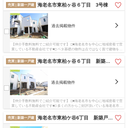
海老名市東柏ヶ谷６丁目 3号棟
売買 | 新築一戸建
過去掲載物件
【仲介手数料無料でご紹介可能です】 □■海老名市を中心に地域密着で営
業している不動産会社です■□ ベタ基礎の物件は点ではなく面で建物を支
えるので強度も良好です。地盤調査済みなの...
海老名市東柏ヶ谷６丁目 新築戸建 全4棟【仲介手数料無料】
売買 | 新築一戸建
過去掲載物件
【仲介手数料無料でご紹介可能です】 □■海老名市を中心に地域密着で営
業している不動産会社です■□ 多くの方からご好評頂いている海老名市東
柏ヶ谷６丁目 新築戸建 全4棟【仲介手数料...
海老名市東柏ケ谷6丁目 新築戸建て 全2棟 【仲介手数料無料】
売買 | 新築一戸建