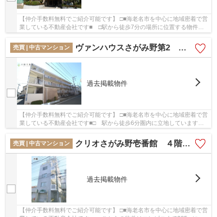
【仲介手数料無料でご紹介可能です】 □■海老名市を中心に地域密着で営
業している不動産会社です■ □駅から徒歩7分の場所に位置する物件で
す。多くの方に好評な、清潔感のある室内が魅...
ヴァンハウスさがみ野第2 ２階 ３DK リフォーム済み 【仲介手数料無料】
売買 | 中古マンション
過去掲載物件
【仲介手数料無料でご紹介可能です】 □■海老名市を中心に地域密着で営
業している不動産会社です■□ 駅から徒歩6分圏内に立地しています。
中古でありながら、室内もきれいな一押しのマ...
クリオさがみ野壱番館 ４階 2LDK リフォーム済み 【仲介手数料無料】
売買 | 中古マンション
過去掲載物件
【仲介手数料無料でご紹介可能です】 □■海老名市を中心に地域密着で営