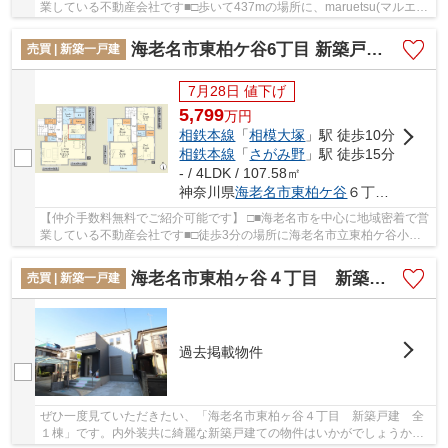
業している不動産会社です■□歩いて437mの場所に、maruetsu(マルエ
ツ) さがみ野店があります。東柏ケ谷近隣公園ま...
海老名市東柏ケ谷6丁目 新築戸建て 全１棟【仲介手数料無料】
売買 | 新築一戸建
7月28日 値下げ
5,799
万
円
相鉄本線
「
相模大塚
」駅 徒歩10分
相鉄本線
「
さがみ野
」駅 徒歩15分
- / 4LDK / 107.58㎡
神奈川県
海老名市
東柏ケ谷
６丁目12-20
【仲介手数料無料でご紹介可能です】 □■海老名市を中心に地域密着で営
業している不動産会社です■□徒歩3分の場所に海老名市立東柏ケ谷小学
校があります。綺麗で清潔感のある室内が新築...
海老名市東柏ヶ谷４丁目 新築戸建 全１棟【仲介手数料無料】
売買 | 新築一戸建
過去掲載物件
ぜひ一度見ていただきたい、「海老名市東柏ヶ谷４丁目 新築戸建 全
１棟」です。内外装共に綺麗な新築戸建ての物件はいかがでしょうか。