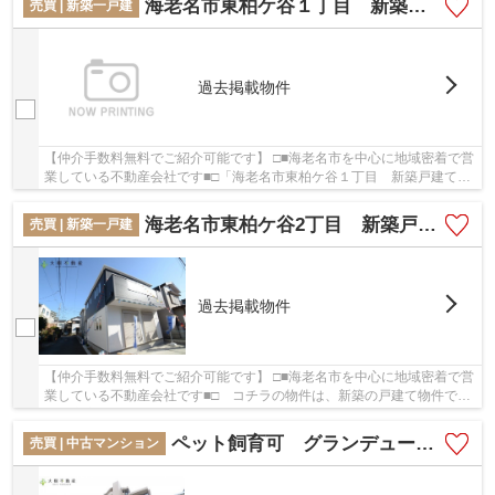
海老名市東柏ケ谷１丁目 新築戸建て 全１棟
売買 | 新築一戸建
過去掲載物件
【仲介手数料無料でご紹介可能です】 □■海老名市を中心に地域密着で営
業している不動産会社です■□「海老名市東柏ケ谷１丁目 新築戸建て
全１棟」の物件情報をお探しならお気軽にお問...
海老名市東柏ケ谷2丁目 新築戸建て 全１棟 【仲介手数料無料】
売買 | 新築一戸建
過去掲載物件
【仲介手数料無料でご紹介可能です】 □■海老名市を中心に地域密着で営
業している不動産会社です■□ コチラの物件は、新築の戸建て物件で設
備も充実しています。駅から徒歩4分の駅近物...
ペット飼育可 グランデュールさがみ野 7階３LDK リフォーム済み 【仲介手数料無料】
売買 | 中古マンション