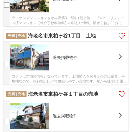
ライオンズマンションさがみ野第3 5階（最上階） 2ＤＫ リフォー
ム済マンション【仲介手数料無料】の詳しい情報。駅から徒歩11分に位
置する物件です。物件購入まで煩わしい打ち合わ...
海老名市東柏ヶ谷1丁目 土地
売買 | 売地
過去掲載物件
コチラは売地の情報となっています。土地購入をお考えの方は是非。平
坦地なので、傾斜地と比べて建築しやすい立地です。駅から徒歩8分圏内
に立地しています。駐車がしやすい前面道路6m...
海老名市東柏ケ谷１丁目の売地
売買 | 売地
過去掲載物件