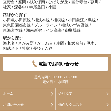
立野台
/
座間
/
杉久保南
/
ひばりが丘
/
国分寺台
/
蓼川
/
社家
/
深谷中
/
寺尾釜田
/
小園
路線から探す
小田急小田原線
/
相鉄本線
/
相模線
/
小田急江ノ島線
/
東急田園都市線
/
ブルーライン
/
相鉄いずみ野線
/
東海道本線
/
湘南新宿ライン高海
/
御殿場線
駅から探す
海老名
/
さがみ野
/
かしわ台
/
座間
/
相武台前
/
厚木
/
相武台下
/
社家
/
長後
/
入谷
電話でお問い合わせ
営業時間：
9：00～18：00
定休日：
水曜日
ホーム
会社概要
お問い合わせ
物件リクエスト