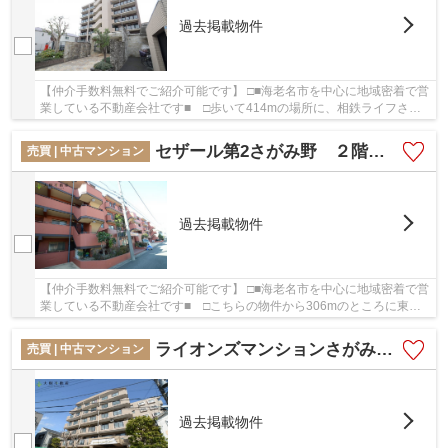
過去掲載物件
【仲介手数料無料でご紹介可能です】 □■海老名市を中心に地域密着で営
業している不動産会社です■ □歩いて414mの場所に、相鉄ライフさが
み野店があります。好評の駅近物件となっており...
セザール第2さがみ野 ２階２LDK リフォーム済み 【仲介手数料無料】
売買 | 中古マンション
過去掲載物件
【仲介手数料無料でご紹介可能です】 □■海老名市を中心に地域密着で営
業している不動産会社です■ □こちらの物件から306mのところに東柏
ケ谷近隣公園があります。ファミリーマート さ...
ライオンズマンションさがみ野第5 ３階３DK リフォーム済み 【仲介手数料無料】
売買 | 中古マンション
過去掲載物件