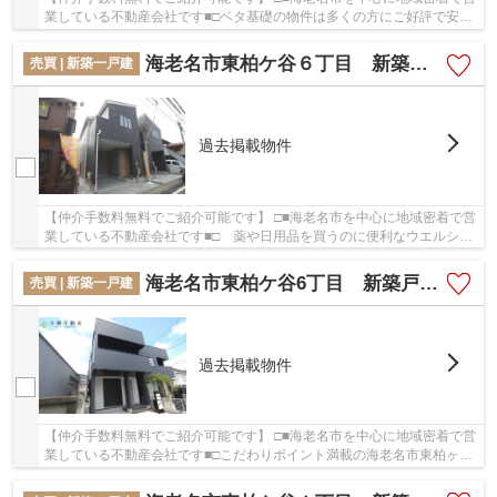
業している不動産会社です■□ベタ基礎の物件は多くの方にご好評で安全
性が高いので安心です◎物件から駅まで徒歩10...
海老名市東柏ケ谷６丁目 新築戸建て 全２棟 【仲介手数料無料】
売買 | 新築一戸建
過去掲載物件
【仲介手数料無料でご紹介可能です】 □■海老名市を中心に地域密着で営
業している不動産会社です■□ 薬や日用品を買うのに便利なウエルシア
海老名東柏ケ谷店まで433mです！多くの方から...
海老名市東柏ケ谷6丁目 新築戸建て 全２棟 【仲介手数料無料】
売買 | 新築一戸建
過去掲載物件
【仲介手数料無料でご紹介可能です】 □■海老名市を中心に地域密着で営
業している不動産会社です■□こだわりポイント満載の海老名市東柏ヶ谷
6丁目 新築戸建て 全２棟 【仲介手数料無...