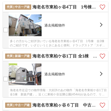
駅まで徒歩11分でアクセス可能です。築2年以内...
海老名市東柏ヶ谷4丁目 1号棟 全2棟【仲介手数料無料】
売買 | 中古一戸建
過去掲載物件
多くの方からご好評頂いている海老名市東柏ヶ谷4丁目 1号棟 全2棟
のご紹介です。いざというときにあると便利、ドラッグストア「スギ薬
局 海老名東柏ケ谷店」もすぐ近く(360m)。駅ま...
海老名市東柏ケ谷1丁目 全1棟 新築戸建【仲介手数料無料】
売買 | 新築一戸建
過去掲載物件
海老名市近辺での物件情報：大好評のあの物件「海老名市東柏ケ谷1丁目
全1棟 新築戸建」。近くに東柏ケ谷近隣公園(454m)があるので、リフ
レッシュするときなどにご利用いただけます。...
海老名市東柏ヶ谷６丁目 中古戸建 リノベーション住宅【仲介手数料無料】
売買 | 中古一戸建