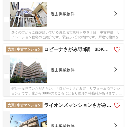
過去掲載物件
多くの方からご好評頂いている海老名市東柏ヶ谷６丁目 中古戸建 リ
ノベーション住宅のご紹介です。駅徒歩7分の物件です。戸建て物件をお
探しの方は、便利な価格からなる中古物件はい...
ロビーナさがみ野4階 3DK リフォーム済マンション
売買 | 中古マンション
過去掲載物件
ぜひ一度見ていただきたい、「ロビーナさがみ野 リフォーム済マンシ
ョン」です。家から388mのところにはもり整形外科眼科があります。薬
や日用品を買うのに便利なスギ薬局 海老名東柏...
ライオンズマンションさがみ野第3 5階（最上階） 2ＤＫ リフォーム済マンション【仲介手数料無料】
売買 | 中古マンション
過去掲載物件