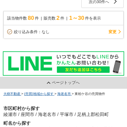
次の30件へ
80
2
1～30
該当物件数
件
販売数
件
件を表示
変更
絞り込み条件：
なし
ページトップへ
大樹不動産
>
(売買)地域から探す
>
海老名市
>
東柏ケ谷の売買物件
市区町村から探す
綾瀬市
/
座間市
/
海老名市
/
平塚市
/
足柄上郡松田町
町名から探す