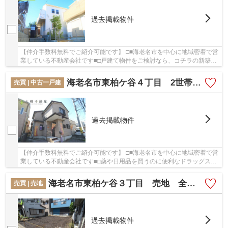
過去掲載物件
【仲介手数料無料でご紹介可能です】 □■海老名市を中心に地域密着で営
業している不動産会社です■□戸建て物件をご検討なら、コチラの新築の
物件をご覧ください。清潔感のある室内が魅力...
海老名市東柏ケ谷４丁目 2世帯仕様中古戸建て【仲介手数料無料】
売買 | 中古一戸建
過去掲載物件
【仲介手数料無料でご紹介可能です】 □■海老名市を中心に地域密着で営
業している不動産会社です■□薬や日用品を買うのに便利なドラッグスト
ア「スギ薬局 海老名東柏ケ谷店」が、こちら...
海老名市東柏ケ谷３丁目 売地 全１区画 【仲介手数料無料】
売買 | 売地
過去掲載物件