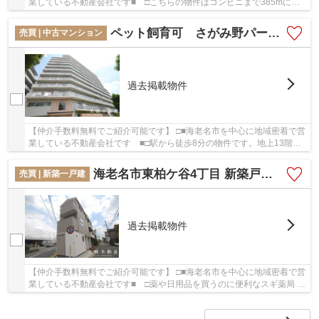
業している不動産会社です■ □こちらの物件はコンビニまで385mにあ
ります。中古マンションなら周りにどのような人...
ペット飼育可 さがみ野パークハイツ １３階 ３LDK リフォーム済み
売買 | 中古マンション
過去掲載物件
【仲介手数料無料でご紹介可能です】 □■海老名市を中心に地域密着で営
業している不動産会社です ■□駅から徒歩8分の物件です。地上13階建
てなので、開放感もあります。綺麗に整備され...
海老名市東柏ケ谷4丁目 新築戸建て 全１棟 【仲介手数料無料】
売買 | 新築一戸建
過去掲載物件
【仲介手数料無料でご紹介可能です】 □■海老名市を中心に地域密着で営
業している不動産会社です■ □薬や日用品を買うのに便利なスギ薬局 海
老名東柏ケ谷店まで354mです。一生に一度の...