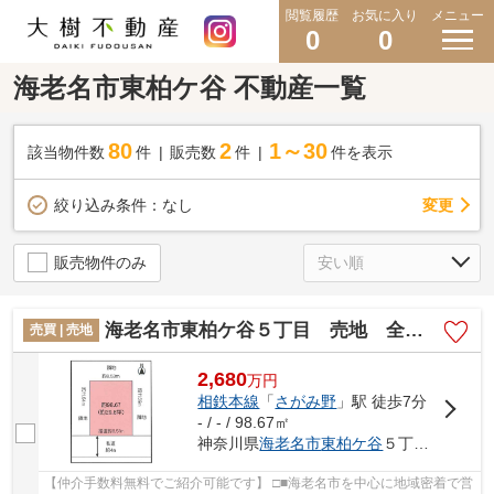
閲覧履歴
お気に入り
メニュー
0
0
海老名市東柏ケ谷 不動産一覧
80
2
1～30
該当物件数
件
販売数
件
件を表示
変更
絞り込み条件：
なし
販売物件のみ
海老名市東柏ケ谷５丁目 売地 全１区画【仲介手数料無料】
売買 | 売地
2,680
万
円
相鉄本線
「
さがみ野
」駅 徒歩7分
- / - / 98.67㎡
神奈川県
海老名市
東柏ケ谷
５丁目15-27
【仲介手数料無料でご紹介可能です】 □■海老名市を中心に地域密着で営