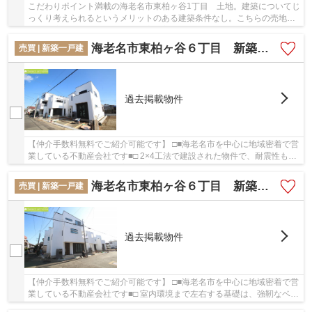
こだわりポイント満載の海老名市東柏ヶ谷1丁目 土地。建築についてじ
っくり考えられるというメリットのある建築条件なし。こちらの売地は
周辺環境もよく一押しです。車庫・玄関・階段...
海老名市東柏ヶ谷６丁目 新築戸建 全4棟【仲介手数料無料】
売買 | 新築一戸建
過去掲載物件
【仲介手数料無料でご紹介可能です】 □■海老名市を中心に地域密着で営
業している不動産会社です■□ 2×4工法で建設された物件で、耐震性も高
いものとなっています。室内環境まで左右する...
海老名市東柏ヶ谷６丁目 新築戸建 全4棟【仲介手数料無料】
売買 | 新築一戸建
過去掲載物件
【仲介手数料無料でご紹介可能です】 □■海老名市を中心に地域密着で営
業している不動産会社です■□ 室内環境まで左右する基礎は、強靭なベタ
基礎となっております。前面道路6m以上ある...