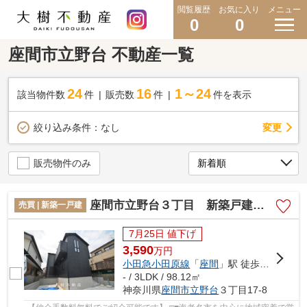
閲覧履歴
お気に入り
メニュー
0
0
座間市立野台 不動産一覧
24
16
1～24
該当物件数
件
販売数
件
件を表示
変更
絞り込み条件：
なし
販売物件のみ
座間市立野台３丁目 新築戸建て 全１棟【仲介手数料無料】
売買 | 新築一戸建
7月25日 値下げ
3,590
万
円
小田急小田原線
「
座間
」駅 徒歩20分
- / 3LDK / 98.12㎡
神奈川県
座間市
立野台
３丁目17-8