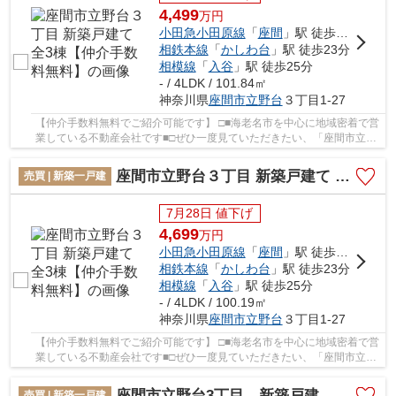
4,499
万
円
小田急小田原線
「
座間
」駅 徒歩13分
相鉄本線
「
かしわ台
」駅 徒歩23分
相模線
「
入谷
」駅 徒歩25分
- / 4LDK / 101.84㎡
神奈川県
座間市
立野台
３丁目1-27
【仲介手数料無料でご紹介可能です】 □■海老名市を中心に地域密着で営
業している不動産会社です■□ぜひ一度見ていただきたい、「座間市立野
台３丁目 新築戸建て 全3棟【仲介手数料無料...
座間市立野台３丁目 新築戸建て 全3棟【仲介手数料無料】
売買 | 新築一戸建
7月28日 値下げ
4,699
万
円
小田急小田原線
「
座間
」駅 徒歩13分
相鉄本線
「
かしわ台
」駅 徒歩23分
相模線
「
入谷
」駅 徒歩25分
- / 4LDK / 100.19㎡
神奈川県
座間市
立野台
３丁目1-27
【仲介手数料無料でご紹介可能です】 □■海老名市を中心に地域密着で営
業している不動産会社です■□ぜひ一度見ていただきたい、「座間市立野
台３丁目 新築戸建て 全3棟【仲介手数料無料...
座間市立野台3丁目 新築戸建
売買 | 新築一戸建