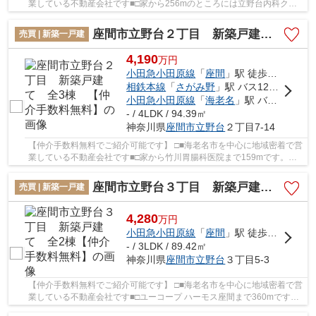
業している不動産会社です■□家から256mのところには立野台内科クリ
ニックがあります。こちらの土地は前面道路6m以...
座間市立野台２丁目 新築戸建て 全3棟 【仲介手数料無料】
売買 | 新築一戸建
4,190
万
円
小田急小田原線
「
座間
」駅 徒歩13分
相鉄本線
「
さがみ野
」駅 バス12分 「立野台」 停歩6分
小田急小田原線
「
海老名
」駅 バス27分 「市営住宅前」 停歩3分
- / 4LDK / 94.39㎡
神奈川県
座間市
立野台
２丁目7-14
【仲介手数料無料でご紹介可能です】 □■海老名市を中心に地域密着で営
業している不動産会社です■□家から竹川胃腸科医院まで159mです。初
めてのマイホームに新築戸建てはいかがでしょう...
座間市立野台３丁目 新築戸建て 全2棟【仲介手数料無料】
売買 | 新築一戸建
4,280
万
円
小田急小田原線
「
座間
」駅 徒歩13分
- / 3LDK / 89.42㎡
神奈川県
座間市
立野台
３丁目5-3
【仲介手数料無料でご紹介可能です】 □■海老名市を中心に地域密着で営
業している不動産会社です■□ユーコープ ハーモス座間まで360mです。
駅まで徒歩13分の場所に立地しています。多く...