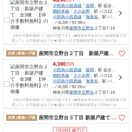
万
円
小田急小田原線
「
座間
」駅 徒歩13分
相鉄本線
「
さがみ野
」駅 バス12分 「立野台」 停歩6分
小田急小田原線
「
海老名
」駅 バス27分 「市営住宅前」 停歩3分
- / 4LDK / 93.98㎡
神奈川県
座間市
立野台
２丁目7-14
【仲介手数料無料でご紹介可能です】 □■海老名市を中心に地域密着で営
業している不動産会社です■□家から竹川胃腸科医院まで159mです。初
めてのマイホームに新築戸建てはいかがでしょう...
座間市立野台２丁目 新築戸建て 全3棟 【仲介手数料無料】
売買 | 新築一戸建
4,390
万
円
小田急小田原線
「
座間
」駅 徒歩13分
相鉄本線
「
さがみ野
」駅 バス12分 「立野台」 停歩6分
小田急小田原線
「
海老名
」駅 バス27分 「市営住宅前」 停歩3分
- / 4LDK / 92.26㎡
神奈川県
座間市
立野台
２丁目7-14
【仲介手数料無料でご紹介可能です】 □■海老名市を中心に地域密着で営
業している不動産会社です■□家から竹川胃腸科医院まで159mです。初
めてのマイホームに新築戸建てはいかがでしょう...
座間市立野台３丁目 新築戸建て 全3棟【仲介手数料無料】
売買 | 新築一戸建
7月14日 値下げ