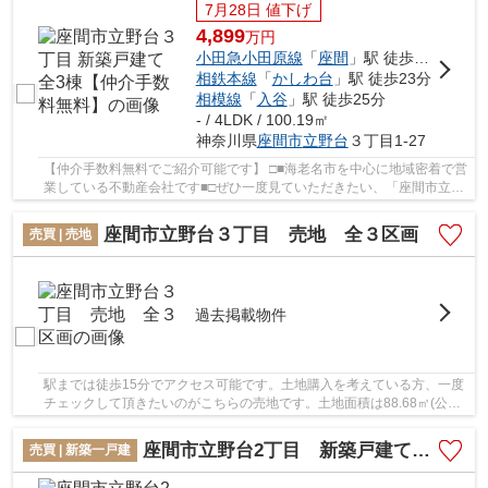
7月28日 値下げ
4,899
万
円
小田急小田原線
「
座間
」駅 徒歩13分
相鉄本線
「
かしわ台
」駅 徒歩23分
相模線
「
入谷
」駅 徒歩25分
- / 4LDK / 100.19㎡
神奈川県
座間市
立野台
３丁目1-27
【仲介手数料無料でご紹介可能です】 □■海老名市を中心に地域密着で営
業している不動産会社です■□ぜひ一度見ていただきたい、「座間市立野
台３丁目 新築戸建て 全3棟【仲介手数料無料...
座間市立野台３丁目 売地 全３区画
売買 | 売地
過去掲載物件
駅までは徒歩15分でアクセス可能です。土地購入を考えている方、一度
チェックして頂きたいのがこちらの売地です。土地面積は88.68㎡(公簿)
となっております。親切丁寧な対応をモットー...
座間市立野台2丁目 新築戸建て 全１棟【仲介手数料無料】
売買 | 新築一戸建