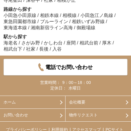
寺尾釜田
/
深谷中
/
社家
/
相模が丘
路線から探す
小田急小田原線
/
相鉄本線
/
相模線
/
小田急江ノ島線
/
東急田園都市線
/
ブルーライン
/
相鉄いずみ野線
/
東海道本線
/
湘南新宿ライン高海
/
御殿場線
駅から探す
海老名
/
さがみ野
/
かしわ台
/
座間
/
相武台前
/
厚木
/
相武台下
/
社家
/
長後
/
入谷
電話でお問い合わせ
営業時間：
9：00～18：00
定休日：
水曜日
ホーム
会社概要
お問い合わせ
物件リクエスト
プライバシーポリシー
利用規約
アクセスマップ
PCサイト