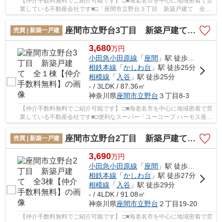
【仲介手数料無料でご紹介可能です】 □■海老名市を中心に地域密着で営
業している不動産会社です■□「座間市立野台３丁目 新築戸建て 全１
棟【仲介手数料無料】」のここがイチオシ。ロ...
座間市立野台3丁目 新築戸建て 全１棟【仲介手数料無料】
売買 | 新築一戸建
3,680
万
円
小田急小田原線
「
座間
」駅 徒歩15分
相鉄本線
「
かしわ台
」駅 徒歩25分
相模線
「
入谷
」駅 徒歩25分
- / 3LDK / 87.36㎡
神奈川県
座間市
立野台
３丁目8-3
【仲介手数料無料でご紹介可能です】 □■海老名市を中心に地域密着で営
業している不動産会社です■□便利なスーパー「ユーコープ ハーモス座
間」まで245mです。駅から徒歩15分に位置する...
座間市立野台2丁目 新築戸建て 全3棟【仲介手数料無料】
売買 | 新築一戸建
3,690
万
円
小田急小田原線
「
座間
」駅 徒歩14分
相鉄本線
「
かしわ台
」駅 徒歩27分
相模線
「
入谷
」駅 徒歩29分
- / 4LDK / 91.08㎡
神奈川県
座間市
立野台
２丁目19-20
【仲介手数料無料でご紹介可能です】 □■海老名市を中心に地域密着で営