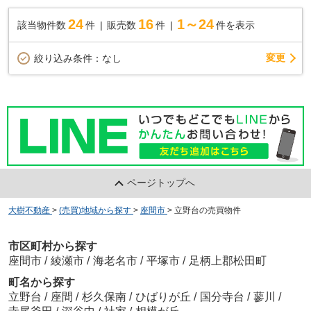
24
16
1～24
該当物件数
件
販売数
件
件を表示
変更
絞り込み条件：
なし
ページトップへ
大樹不動産
>
(売買)地域から探す
>
座間市
>
立野台の売買物件
市区町村から探す
座間市
/
綾瀬市
/
海老名市
/
平塚市
/
足柄上郡松田町
町名から探す
立野台
/
座間
/
杉久保南
/
ひばりが丘
/
国分寺台
/
蓼川
/