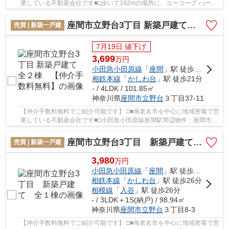
業している不動産会社です■□歩いて192mの場所に、ユーコープ ハーモ
ス座間があります。駅まで歩いて14分ほどの物...
座間市立野台3丁目 新築戸建て 全２棟 【仲介手数料無料】
売買 | 新築一戸建
7月19日 値下げ
3,699
万
円
小田急小田原線
「
座間
」駅 徒歩20分
相鉄本線
「
かしわ台
」駅 徒歩21分
- / 4LDK / 101.85㎡
神奈川県
座間市
立野台
３丁目37-11
【仲介手数料無料でご紹介可能です】 □■海老名市を中心に地域密着で営
業している不動産会社です■□小田急小田原線座間駅周辺物件：座間市立
野台3丁目 新築戸建て 全２棟 【仲介手数...
座間市立野台3丁目 新築戸建て 全１棟
売買 | 新築一戸建
3,980
万
円
小田急小田原線
「
座間
」駅 徒歩15分
相鉄本線
「
かしわ台
」駅 徒歩26分
相模線
「
入谷
」駅 徒歩26分
- / 3LDK＋1S(納戸) / 98.94㎡
神奈川県
座間市
立野台
３丁目8-3
【仲介手数料無料でご紹介可能です】 □■海老名市を中心に地域密着で営