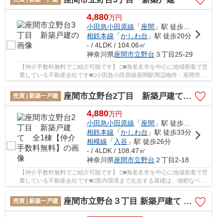
4,880
万
円
小田急小田原線
「
座間
」駅 徒歩17分
相鉄本線
「
かしわ台
」駅 徒歩20分
- / 4LDK / 104.06㎡
神奈川県
座間市
立野台
３丁目25-29
【仲介手数料無料でご紹介可能です】 □■海老名市を中心に地域密着で営
業している不動産会社です■□小田急小田原線座間駅周辺物件：座間市立
野台3丁目 新築戸建て 全２棟【仲介手数料...
座間市立野台2丁目 新築戸建て 全1棟【仲介手数料無料】
売買 | 新築一戸建
4,880
万
円
小田急小田原線
「
座間
」駅 徒歩14分
相鉄本線
「
かしわ台
」駅 徒歩33分
相模線
「
入谷
」駅 徒歩26分
- / 4LDK / 108.47㎡
神奈川県
座間市
立野台
２丁目2-18
【仲介手数料無料でご紹介可能です】 □■海老名市を中心に地域密着で営
業している不動産会社です■□室内環境まで左右する基礎は、強靭なベタ
基礎となっております。前面道路との高低差も...
座間市立野台３丁目 新築戸建て 全3棟【仲介手数料無料】
売買 | 新築一戸建