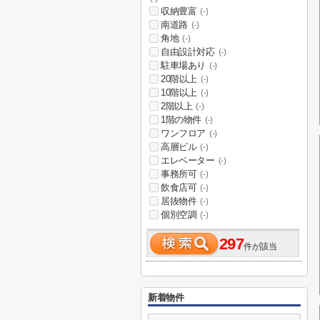
収納豊富
(-)
南道路
(-)
角地
(-)
自由設計対応
(-)
駐車場あり
(-)
20階以上
(-)
10階以上
(-)
2階以上
(-)
1階の物件
(-)
ワンフロア
(-)
高層ビル
(-)
エレベーター
(-)
事務所可
(-)
飲食店可
(-)
居抜物件
(-)
個別空調
(-)
297
件が該当
新着物件