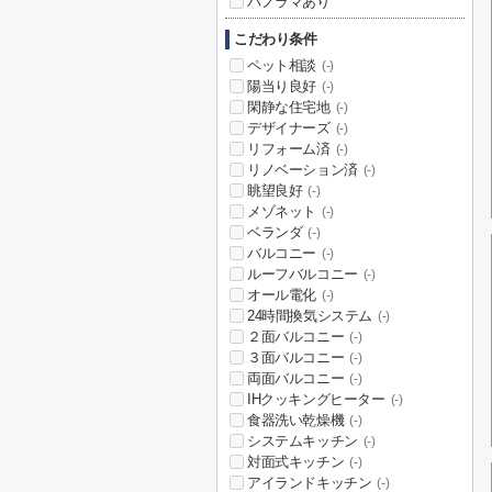
パノラマあり
こだわり条件
ペット相談
(-)
陽当り良好
(-)
閑静な住宅地
(-)
デザイナーズ
(-)
リフォーム済
(-)
リノベーション済
(-)
眺望良好
(-)
メゾネット
(-)
ベランダ
(-)
バルコニー
(-)
ルーフバルコニー
(-)
オール電化
(-)
24時間換気システム
(-)
２面バルコニー
(-)
３面バルコニー
(-)
両面バルコニー
(-)
IHクッキングヒーター
(-)
食器洗い乾燥機
(-)
システムキッチン
(-)
対面式キッチン
(-)
アイランドキッチン
(-)