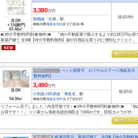
3,380
万円
徒歩14分
相模線
「
社家
」駅
2LDK
神奈川県
海老名市
社家
３丁目10-36
＋1S(納戸)
87.48㎡
■□仲介手数料0円対象物件□■ 『他の不動産屋で購入するより約118万円お得
新築戸建て 全3棟【仲介手数料無料】薬や日用品を買うのに便利なクリエイ...
ペット飼育可 ロイヤルステージ海老名Ⅲ 
中古マンション
数料無料】
3,490
万円
2LDK
徒歩5分
小田急小田原線
「
海老名
」駅
54.30㎡
神奈川県
海老名市
中央
３丁目3-27
リフォーム完了しました！内見可能です♪ ■□仲介手数料0円対象物件□■ 『他
お得です！！』 ☆☆家から海老名総合病院まで491mです。防犯カメラが付...
綾瀬市早川 新築戸建て 全2棟【仲介手数料
新築一戸建