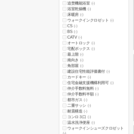
追焚機能浴室
(-)
浴室乾燥機
(-)
床暖房
(-)
ウォークインクロゼット
(-)
CS
(-)
BS
(-)
CATV
(-)
オートロック
(-)
宅配ボックス
(-)
最上階
(-)
南向き
(-)
角部屋
(-)
建設住宅性能評価書付
(-)
カードキー
(-)
住宅金融支援機構利用可
(-)
仲介手数料無料
(-)
仲介手数料半額
(-)
都市ガス
(-)
二重サッシ
(-)
耐震構造
(-)
コンロ３口
(-)
温水洗浄便座
(-)
ウォークインシューズクロゼット
(-)