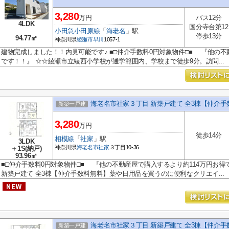
3,280
万円
バス12分
4LDK
国分寺台第12
小田急小田原線
「
海老名
」駅
停歩13分
94.77㎡
神奈川県
綾瀬市
早川
1057-1
建物完成しました！！内見可能です♪ ■□仲介手数料0円対象物件□■ 『他の不
です！！』 ☆☆綾瀬市立綾西小学校が通学範囲内、学校まで徒歩9分。訪問...
海老名市社家３丁目 新築戸建て 全3棟【仲介手
新築一戸建
3,280
万円
徒歩14分
相模線
「
社家
」駅
3LDK
神奈川県
海老名市
社家
３丁目10-36
＋1S(納戸)
93.96㎡
■□仲介手数料0円対象物件□■ 『他の不動産屋で購入するより約114万円お得
新築戸建て 全3棟【仲介手数料無料】薬や日用品を買うのに便利なクリエイ...
海老名市社家３丁目 新築戸建て 全3棟【仲介手
新築一戸建