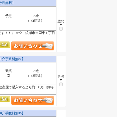
数料無料】
予定
木造
-
-/（2階建）
選択
▼
です！！』 ☆☆「綾瀬市吉岡東１丁目
仲介手数料無料】
新築
木造
南
-/（2階建）
選択
▼
動産屋で購入するより約108万円お得
仲介手数料無料】