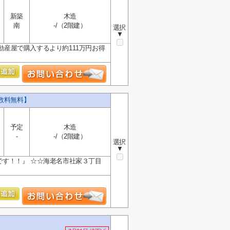
新築
木造
南
-/（2階建）
選択
▼
動産屋で購入するより約111万円お得
数料無料】
予定
木造
-
-/（2階建）
選択
▼
です！！』 ☆☆海老名市社家３丁目
】