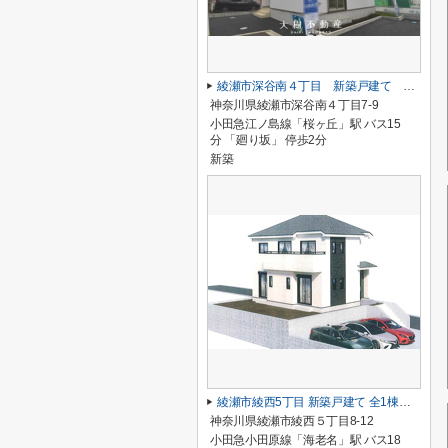
綾瀬市深谷南４丁目 新築戸建て 全5棟【仲介手数料無料】
神奈川県綾瀬市深谷南４丁目7-9
小田急江ノ島線「桜ヶ丘」駅 バス15
分 「廻り坂」 停歩2分
新築
綾瀬市綾西5丁目 新築戸建て 全1棟【仲介手数料無料】
神奈川県綾瀬市綾西５丁目8-12
小田急小田原線「海老名」駅 バス18