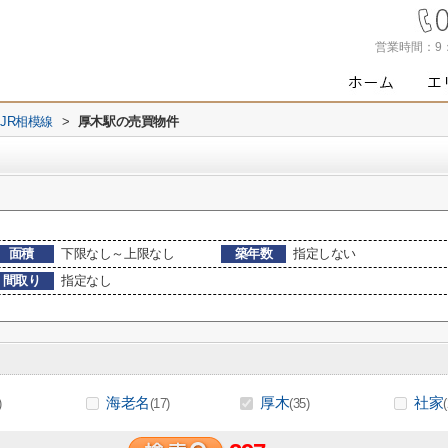
営業時間：
9
JR相模線
>
厚木駅の売買物件
面積
下限なし～上限なし
築年数
指定しない
間取り
指定なし
海老名
厚木
社家
)
(17)
(35)