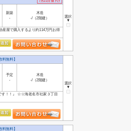
7月21日 値下げ
新築
木造
選択
-
-/（2階建）
▼
動産屋で購入するより約114万円お得
数料無料】
予定
木造
-
-/（2階建）
選択
▼
です！！』 ☆☆海老名市社家３丁目
数料無料】