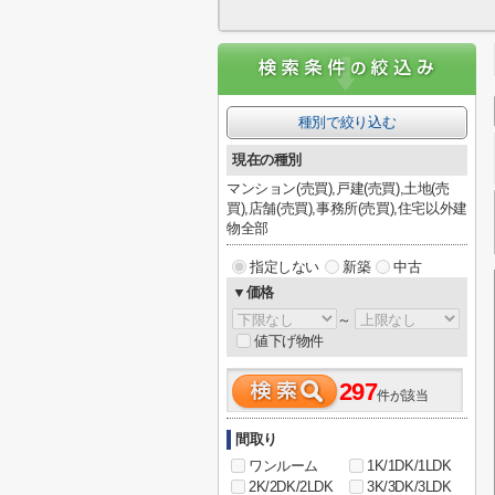
種別で絞り込む
現在の種別
マンション(売買),戸建(売買),土地(売
買),店舗(売買),事務所(売買),住宅以外建
物全部
指定しない
新築
中古
▼価格
～
値下げ物件
297
件が該当
間取り
ワンルーム
1K/1DK/1LDK
2K/2DK/2LDK
3K/3DK/3LDK