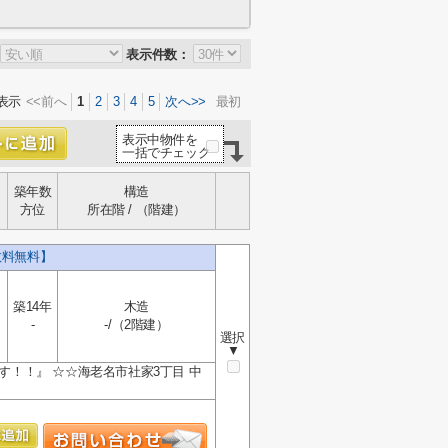
表示件数：
表示
<<前へ
1
2
3
4
5
次へ>>
最初
表示中物件を
一括でチェック
築年数
構造
方位
所在階 / （階建）
数料無料】
築14年
木造
-
-/（2階建）
選択
▼
す！！』 ☆☆海老名市社家3丁目 中