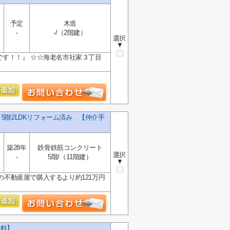
予定
木造
-
-/（2階建）
選択
▼
です！！』 ☆☆海老名市社家３丁目
5階2LDKリフォーム済み 【仲介手
築28年
鉄骨鉄筋コンクリート
選択
-
5階/（11階建）
▼
の不動産屋で購入するより約121万円
無料】