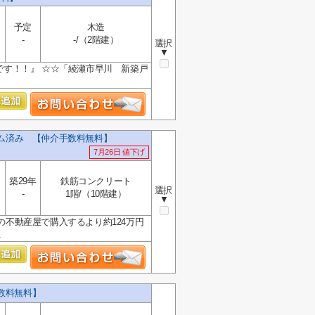
予定
木造
-
-/（2階建）
選択
▼
です！！』 ☆☆「綾瀬市早川 新築戸
ーム済み 【仲介手数料無料】
7月26日 値下げ
築29年
鉄筋コンクリート
選択
-
1階/（10階建）
▼
の不動産屋で購入するより約124万円
.
数料無料】