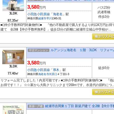
3,580
万円
バス23分
武者寄橋
3LDK
小田急小田原線
「
海老名
」駅
停歩3分
神奈川県
綾瀬市
早川
1345-31
87.35㎡
■□仲介手数料0円対象物件□■ 『他の不動産屋で購入するより約124万円お得
建て 全2棟【仲介手数料無料】」徒歩13分の距離に綾瀬市立城山中学校が...
ルアンジュ海老名 １階 3LDK リフォ
中古マンション
3,580
万円
3LDK
徒歩5分
小田急小田原線
「
厚木
」駅
77.40㎡
神奈川県
海老名市
河原口
４丁目1-3
リフォーム完了しました！内見可能です♪ ■□仲介手数料0円対象物件□■ 『他
お得です！！』 ☆☆家から大島クリニックまで269mです。水道代の節約につ..
綾瀬市吉岡東１丁目 新築戸建て 全2棟【仲介手
新築一戸建