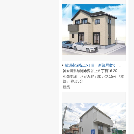
綾瀬市深谷上5丁目 新築戸建て 全１棟【仲介手数料無料】
神奈川県綾瀬市深谷上５丁目16-20
相鉄本線「さがみ野」駅 バス15分 「本
郷」 停歩3分
新築