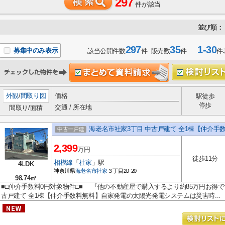
297
件が該当
並び順：
297
35
1-30
募集中のみ表示
該当公開件数
件 販売数
件
件
外観
/
間取り図
価格
駅徒歩
停歩
交通 / 所在地
間取り/面積
海老名市社家3丁目 中古戸建て 全1棟【仲介手
中古一戸建
2,399
万円
徒歩11分
相模線
「
社家
」駅
4LDK
神奈川県
海老名市
社家
３丁目20-20
98.74㎡
■□仲介手数料0円対象物件□■ 『他の不動産屋で購入するより約85万円お得で
古戸建て 全1棟【仲介手数料無料】自家発電の太陽光発電システムは災害時...