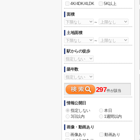
4K/4DK/4LDK
5K以上
面積
～
土地面積
～
駅からの徒歩
築年数
297
件が該当
情報公開日
指定しない
本日
3日以内
1週間以内
画像・動画あり
画像あり
動画あり