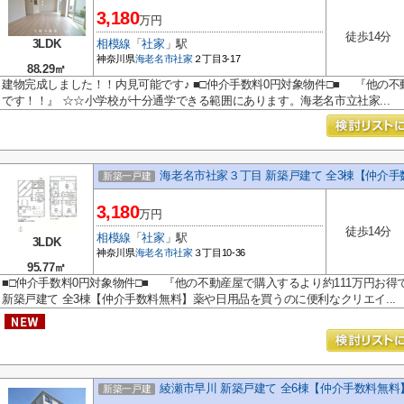
3,180
万円
徒歩14分
3LDK
相模線
「
社家
」駅
神奈川県
海老名市
社家
２丁目3-17
88.29㎡
建物完成しました！！内見可能です♪ ■□仲介手数料0円対象物件□■ 『他の不
です！！』 ☆☆小学校が十分通学できる範囲にあります。海老名市立社家...
海老名市社家３丁目 新築戸建て 全3棟【仲介手
新築一戸建
3,180
万円
徒歩14分
相模線
「
社家
」駅
3LDK
神奈川県
海老名市
社家
３丁目10-36
95.77㎡
■□仲介手数料0円対象物件□■ 『他の不動産屋で購入するより約111万円お得
新築戸建て 全3棟【仲介手数料無料】薬や日用品を買うのに便利なクリエイ...
綾瀬市早川 新築戸建て 全6棟【仲介手数料無料
新築一戸建