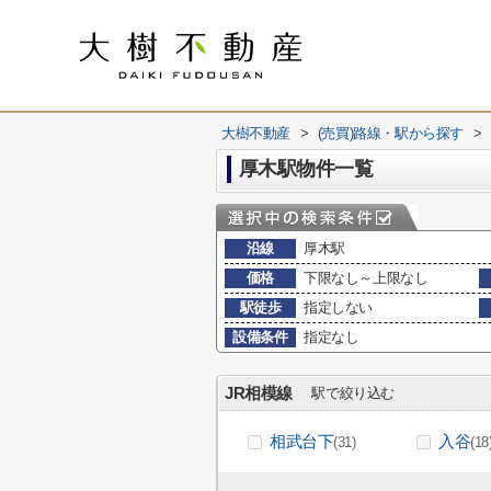
大樹不動産
>
(売買)路線・駅から探す
>
厚木駅物件一覧
沿線
厚木駅
価格
下限なし～上限なし
駅徒歩
指定しない
設備条件
指定なし
JR相模線
駅で絞り込む
相武台下
入谷
(31)
(18