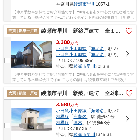
神奈川県
綾瀬市
早川
1057-1
【仲介手数料無料でご紹介可能です】 □■海老名市を中心に地域密着で営
業している不動産会社です■□こだわりポイント満載の綾瀬市早川 新築戸
建て 全6棟【仲介手数料無料】。こちらの物...
綾瀬市早川 新築戸建て 全１棟【仲介手数料無料】
売買 | 新築一戸建
3,380
万
円
小田急小田原線
「
海老名
」駅 バス16分 「新橋（神奈川県）」 停歩3分
小田急小田原線
「
海老名
」駅 徒歩27分
- / 4LDK / 105.99㎡
神奈川県
綾瀬市
早川
3083-8
【仲介手数料無料でご紹介可能です】 □■海老名市を中心に地域密着で営
業している不動産会社です■□こちらの物件は綾瀬市立城山中学校が
1370m以内にあります。こちらは清潔感のある新築...
綾瀬市早川 新築戸建て 全2棟【仲介手数料無料】
売買 | 新築一戸建
3,580
万
円
小田急小田原線
「
海老名
」駅 バス23分 「武者寄橋」 停歩3分
相模線
「
海老名
」駅 徒歩51分
相模線
「
厚木
」駅 徒歩58分
- / 3LDK / 87.35㎡
神奈川県
綾瀬市
早川
1345-31