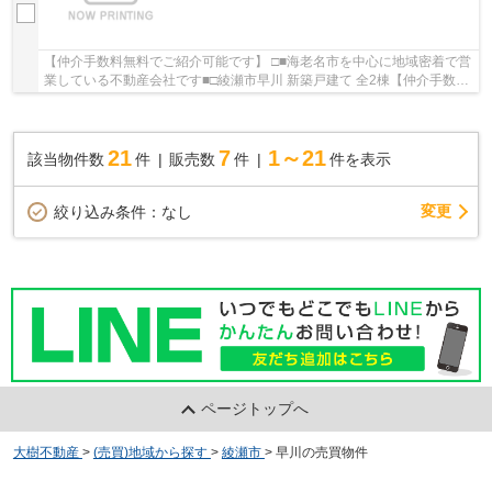
【仲介手数料無料でご紹介可能です】 □■海老名市を中心に地域密着で営
業している不動産会社です■□綾瀬市早川 新築戸建て 全2棟【仲介手数料
無料】：小田急小田原線海老名駅にも近くて...
21
7
1～21
該当物件数
件
販売数
件
件を表示
変更
絞り込み条件：
なし
ページトップへ
大樹不動産
>
(売買)地域から探す
>
綾瀬市
>
早川の売買物件