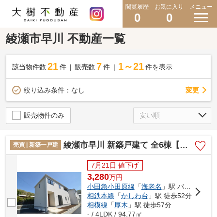
閲覧履歴
お気に入り
メニュー
0
0
綾瀬市早川 不動産一覧
21
7
1～21
該当物件数
件
販売数
件
件を表示
変更
絞り込み条件：
なし
販売物件のみ
綾瀬市早川 新築戸建て 全6棟【仲介手数料無料】
売買 | 新築一戸建
7月21日 値下げ
3,280
万
円
小田急小田原線
「
海老名
」駅 バス12分 「国分寺台第12」 停歩13分
相鉄本線
「
かしわ台
」駅 徒歩52分
相模線
「
厚木
」駅 徒歩57分
- / 4LDK / 94.77㎡