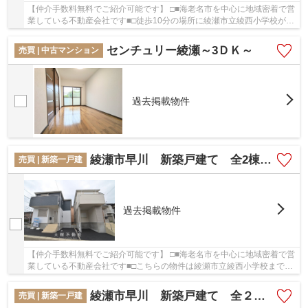
【仲介手数料無料でご紹介可能です】 □■海老名市を中心に地域密着で営
業している不動産会社です■□徒歩10分の場所に綾瀬市立綾西小学校があ
ります。新築ならではの「新しさ」がとても魅...
センチュリー綾瀬～3ＤＫ～
売買 | 中古マンション
過去掲載物件
綾瀬市早川 新築戸建て 全2棟【仲介手数料無料】
売買 | 新築一戸建
過去掲載物件
【仲介手数料無料でご紹介可能です】 □■海老名市を中心に地域密着で営
業している不動産会社です■□こちらの物件は綾瀬市立綾西小学校まで
327m以内にあるのがポイントです。戸建て物件を...
綾瀬市早川 新築戸建て 全２棟【仲介手数料無料】
売買 | 新築一戸建