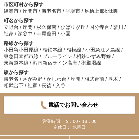
市区町村から探す
綾瀬市
/
座間市
/
海老名市
/
平塚市
/
足柄上郡松田町
町名から探す
立野台
/
座間
/
杉久保南
/
ひばりが丘
/
国分寺台
/
蓼川
/
社家
/
深谷中
/
寺尾釜田
/
小園
路線から探す
小田急小田原線
/
相鉄本線
/
相模線
/
小田急江ノ島線
/
東急田園都市線
/
ブルーライン
/
相鉄いずみ野線
/
東海道本線
/
湘南新宿ライン高海
/
御殿場線
駅から探す
海老名
/
さがみ野
/
かしわ台
/
座間
/
相武台前
/
厚木
/
相武台下
/
社家
/
長後
/
入谷
電話でお問い合わせ
営業時間：
9：00～18：00
定休日：
水曜日