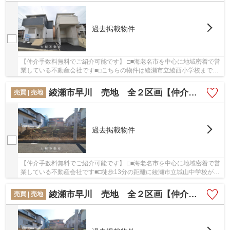
過去掲載物件
【仲介手数料無料でご紹介可能です】 □■海老名市を中心に地域密着で営
業している不動産会社です■□こちらの物件は綾瀬市立綾西小学校まで
327m以内にあるのがポイントです。戸建て物件を...
綾瀬市早川 売地 全２区画【仲介手数料無料】
売買 | 売地
過去掲載物件
【仲介手数料無料でご紹介可能です】 □■海老名市を中心に地域密着で営
業している不動産会社です■□徒歩13分の距離に綾瀬市立城山中学校があ
るのも魅力。環境の良いエリアにある売地です...
綾瀬市早川 売地 全２区画【仲介手数料無料】
売買 | 売地