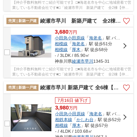
【仲介手数料無料でご紹介可能です】 □■海老名市を中心に地域密着で営
業している不動産会社です■□「綾瀬市早川 新築戸建て 全2棟【仲介
手数料無料】」のここがイチオシ。設備も充実...
綾瀬市早川 新築戸建て 全2棟【仲介手数料無料】
売買 | 新築一戸建
3,680
万
円
小田急小田原線
「
海老名
」駅 バス23分 「武者寄橋」 停歩3分
相模線
「
海老名
」駅 徒歩51分
相模線
「
厚木
」駅 徒歩58分
- / 3LDK / 85.90㎡
神奈川県
綾瀬市
早川
1345-31
【仲介手数料無料でご紹介可能です】 □■海老名市を中心に地域密着で営
業している不動産会社です■□「綾瀬市早川 新築戸建て 全2棟【仲介
手数料無料】」のここがイチオシ。設備も充実...
綾瀬市早川 新築戸建て 全6棟【仲介手数料無料】
売買 | 新築一戸建
7月16日 値下げ
3,980
万
円
小田急小田原線
「
海老名
」駅 バス12分 「国分寺台第12」 停歩13分
相鉄本線
「
かしわ台
」駅 徒歩52分
相模線
「
厚木
」駅 徒歩57分
- / 4LDK / 103.68㎡
神奈川県
綾瀬市
早川
1057-1