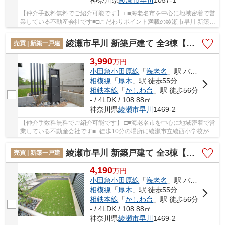
【仲介手数料無料でご紹介可能です】 □■海老名市を中心に地域密着で営
業している不動産会社です■□こだわりポイント満載の綾瀬市早川 新築戸
建て 全6棟【仲介手数料無料】。こちらの物...
綾瀬市早川 新築戸建て 全3棟【仲介手数料無料】
売買 | 新築一戸建
3,990
万
円
小田急小田原線
「
海老名
」駅 バス17分 「瀬端橋」 停歩8分
相模線
「
厚木
」駅 徒歩55分
相鉄本線
「
かしわ台
」駅 徒歩56分
- / 4LDK / 108.88㎡
神奈川県
綾瀬市
早川
1469-2
【仲介手数料無料でご紹介可能です】 □■海老名市を中心に地域密着で営
業している不動産会社です■□徒歩10分の場所に綾瀬市立綾西小学校があ
ります。新築ならではの「新しさ」がとても魅...
綾瀬市早川 新築戸建て 全3棟【仲介手数料無料】
売買 | 新築一戸建
4,190
万
円
小田急小田原線
「
海老名
」駅 バス17分 「瀬端橋」 停歩8分
相模線
「
厚木
」駅 徒歩55分
相鉄本線
「
かしわ台
」駅 徒歩56分
- / 4LDK / 108.88㎡
神奈川県
綾瀬市
早川
1469-2