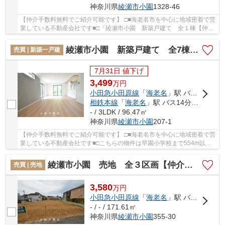
神奈川県
綾瀬市
小園
1328-46
【仲介手数料無料でご紹介可能です】 □■海老名市を中心に地域密着で営
業している不動産会社です■□「綾瀬市小園 新築戸建て 全１棟【仲介
手数料無料】」の物件情報をお探しならお気軽...
綾瀬市小園 新築戸建て 全7棟【仲介手数料無料】
売買 | 新築一戸建
7月31日 値下げ
3,499
万
円
小田急小田原線
「
海老名
」駅 バス14分 「小園バザール前」 停歩2分
相鉄本線
「
海老名
」駅 バス14分 「小園バザール前」 停歩2分
- / 3LDK / 96.47㎡
神奈川県
綾瀬市
小園
207-1
【仲介手数料無料でご紹介可能です】 □■海老名市を中心に地域密着で営
業している不動産会社です■□こちらの物件は早園小学校まで554m以内
にあるのがポイントです。地盤が弱いと大惨事に...
綾瀬市小園 売地 全３区画【仲介手数料無料】
売買 | 売地
3,580
万
円
小田急小田原線
「
海老名
」駅 バス15分 「日立相模」 停歩5分
- / - / 171.61㎡
神奈川県
綾瀬市
小園
355-30