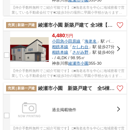
神奈川県
綾瀬市
小園
355-30
【仲介手数料無料でご紹介可能です】 □■海老名市を中心に地域密着で営
業している不動産会社です■□徒歩3分の場所に早園小学校があります。
折上天井の物件なら、後から色々とインテリア...
綾瀬市小園 新築戸建て 全3棟【仲介手数料無料】
売買 | 新築一戸建
4,480
万
円
小田急小田原線
「
海老名
」駅 バス15分 「日立相模」 停歩5分
相鉄本線
「
かしわ台
」駅 徒歩27分
相鉄本線
「
さがみ野
」駅 徒歩40分
- / 4LDK / 98.95㎡
神奈川県
綾瀬市
小園
355-30
【仲介手数料無料でご紹介可能です】 □■海老名市を中心に地域密着で営
業している不動産会社です■□徒歩3分の場所に早園小学校があります。
折上天井の物件なら、後から色々とインテリア...
綾瀬市小園 新築戸建て 全5棟【仲介手数料無料】
売買 | 新築一戸建
過去掲載物件
【仲介手数料無料でご紹介可能です】 □■海老名市を中心に地域密着で営