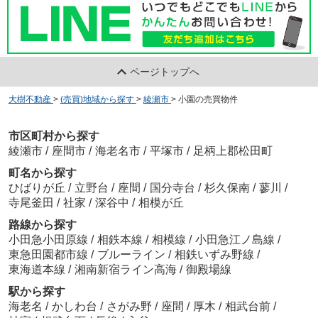
ページトップへ
大樹不動産
>
(売買)地域から探す
>
綾瀬市
>
小園の売買物件
市区町村から探す
綾瀬市
/
座間市
/
海老名市
/
平塚市
/
足柄上郡松田町
町名から探す
ひばりが丘
/
立野台
/
座間
/
国分寺台
/
杉久保南
/
蓼川
/
寺尾釜田
/
社家
/
深谷中
/
相模が丘
路線から探す
小田急小田原線
/
相鉄本線
/
相模線
/
小田急江ノ島線
/
東急田園都市線
/
ブルーライン
/
相鉄いずみ野線
/
東海道本線
/
湘南新宿ライン高海
/
御殿場線
駅から探す
海老名
/
かしわ台
/
さがみ野
/
座間
/
厚木
/
相武台前
/