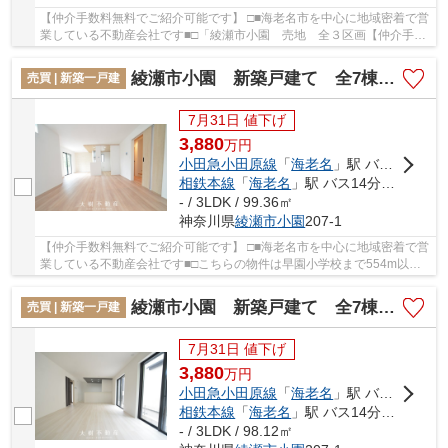
【仲介手数料無料でご紹介可能です】 □■海老名市を中心に地域密着で営
業している不動産会社です■□「綾瀬市小園 売地 全３区画【仲介手数
料無料】」のここがイチオシ。徒歩3分の場所...
綾瀬市小園 新築戸建て 全7棟【仲介手数料無料】
売買 | 新築一戸建
7月31日 値下げ
3,880
万
円
小田急小田原線
「
海老名
」駅 バス14分 「小園バザール前」 停歩2分
相鉄本線
「
海老名
」駅 バス14分 「小園バザール前」 停歩2分
- / 3LDK / 99.36㎡
神奈川県
綾瀬市
小園
207-1
【仲介手数料無料でご紹介可能です】 □■海老名市を中心に地域密着で営
業している不動産会社です■□こちらの物件は早園小学校まで554m以内
にあるのがポイントです。地盤が弱いと大惨事に...
綾瀬市小園 新築戸建て 全7棟【仲介手数料無料】
売買 | 新築一戸建
7月31日 値下げ
3,880
万
円
小田急小田原線
「
海老名
」駅 バス14分 「小園バザール前」 停歩2分
相鉄本線
「
海老名
」駅 バス14分 「小園バザール前」 停歩2分
- / 3LDK / 98.12㎡