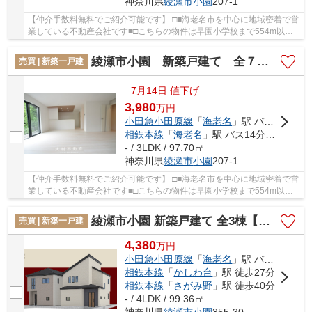
神奈川県
綾瀬市
小園
207-1
【仲介手数料無料でご紹介可能です】 □■海老名市を中心に地域密着で営
業している不動産会社です■□こちらの物件は早園小学校まで554m以内
にあるのがポイントです。地盤が弱いと大惨事に...
綾瀬市小園 新築戸建て 全７棟【仲介手数料無料】
売買 | 新築一戸建
7月14日 値下げ
3,980
万
円
小田急小田原線
「
海老名
」駅 バス14分 「小園バザール前」 停歩2分
相鉄本線
「
海老名
」駅 バス14分 「小園バザール前」 停歩2分
- / 3LDK / 97.70㎡
神奈川県
綾瀬市
小園
207-1
【仲介手数料無料でご紹介可能です】 □■海老名市を中心に地域密着で営
業している不動産会社です■□こちらの物件は早園小学校まで554m以内
にあるのがポイントです。地盤が弱いと大惨事に...
綾瀬市小園 新築戸建て 全3棟【仲介手数料無料】
売買 | 新築一戸建
4,380
万
円
小田急小田原線
「
海老名
」駅 バス15分 「日立相模」 停歩5分
相鉄本線
「
かしわ台
」駅 徒歩27分
相鉄本線
「
さがみ野
」駅 徒歩40分
- / 4LDK / 99.36㎡