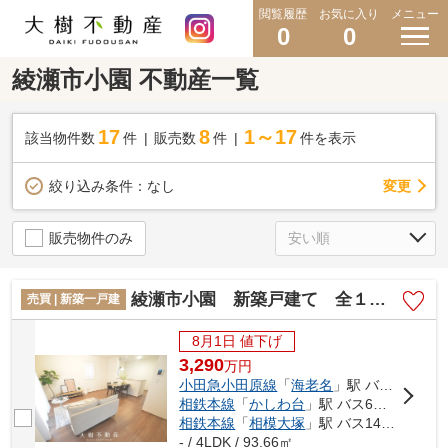
閲覧履歴
お気に入り
メニュー
0
0
綾瀬市小園 不動産一覧
17
8
1～17
該当物件数
件
販売数
件
件を表示
変更
絞り込み条件：
なし
販売物件のみ
綾瀬市小園 新築戸建て 全１棟【仲介手数料無料】
売買 | 新築一戸建
8月1日 値下げ
3,290
万
円
小田急小田原線
「
海老名
」駅 バス13分 「北原」 停歩3分
相鉄本線
「
かしわ台
」駅 バス6分 「望地」 停歩6分
相鉄本線
「
相模大塚
」駅 バス14分 「北原」 停歩2分
- / 4LDK / 93.66㎡