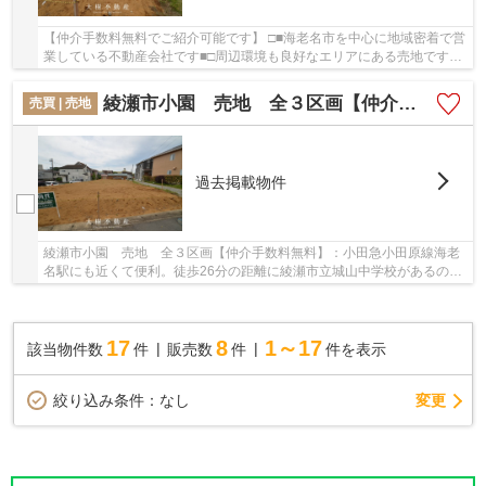
【仲介手数料無料でご紹介可能です】 □■海老名市を中心に地域密着で営
業している不動産会社です■□周辺環境も良好なエリアにある売地です。
マイホーム造りを1からこだわりたい方にオス...
綾瀬市小園 売地 全３区画【仲介手数料無料】
売買 | 売地
過去掲載物件
綾瀬市小園 売地 全３区画【仲介手数料無料】：小田急小田原線海老
名駅にも近くて便利。徒歩26分の距離に綾瀬市立城山中学校があるのも
魅力。土地面積は180.61㎡(公簿)でイチオシ。...
17
8
1～17
該当物件数
件
販売数
件
件を表示
変更
絞り込み条件：
なし