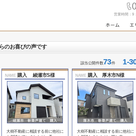
営業時間：
9
らのお喜びの声です
73
1-3
該当公開件数
件
購入 綾瀬市S様
購入 厚木市N様
NAME
NAME
大樹不動産に相談する前に他社に
大樹不動産に相談する前に他社に