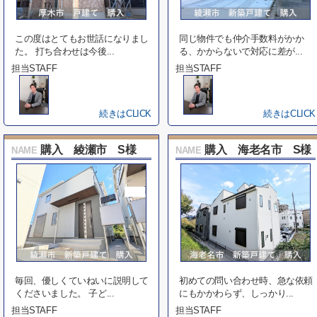
この度はとてもお世話になりまし
同じ物件でも仲介手数料がかか
た。 打ち合わせは今後...
る、かからないで対応に差が...
担当STAFF
担当STAFF
続きはCLICK
続きはCLICK
購入 綾瀬市 S様
購入 海老名市 S様
NAME
NAME
毎回、優しくていねいに説明して
初めての問い合わせ時、急な依頼
くださいました。 子ど...
にもかかわらず、しっかり...
担当STAFF
担当STAFF