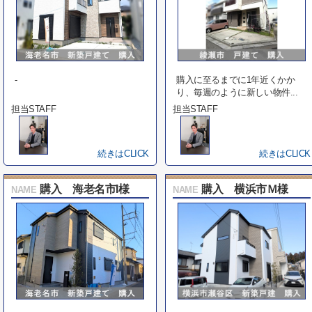
-
購入に至るまでに1年近くかか
り、毎週のように新しい物件...
担当STAFF
担当STAFF
続きはCLICK
続きはCLICK
購入 海老名市I様
購入 横浜市Ｍ様
NAME
NAME