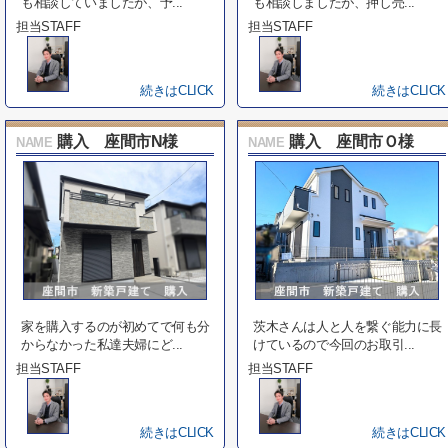
も相談していましたが、予...
も相談しましたが、押し売...
担当STAFF
担当STAFF
続きはCLICK
続きはCLICK
購入 座間市N様
購入 座間市Ｏ様
NAME
NAME
家を購入するのが初めてで何も分
茨木さんは人と人を繋ぐ能力に長
からなかった私達夫婦にど...
けているので今回のお取引...
担当STAFF
担当STAFF
続きはCLICK
続きはCLICK