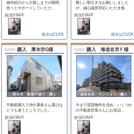
物件紹介から引渡しまでの期間、
難しい取引きをお願いしました
色々とサポートしていただ...
が、誠心誠意対応いただき無...
担当STAFF
担当STAFF
続きはCLICK
続きはCLICK
購入 厚木市G様
購入 海老名市Ｆ様
NAME
NAME
不動産購入で仲介業者さん選びは
今まで賃貸物件を含め、いくつか
とても迷うところでした。...
の不動産営業さんにお世話...
担当STAFF
担当STAFF