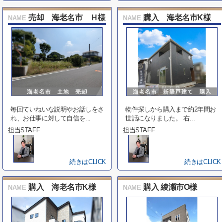
売却 海老名市 Ｈ様
購入 海老名市K様
NAME
NAME
毎回ていねいな説明やお話しをさ
物件探しから購入まで約2年間お
れ、お仕事に対して自信を...
世話になりました。 右...
担当STAFF
担当STAFF
続きはCLICK
続きはCLICK
購入 海老名市K様
購入 綾瀬市O様
NAME
NAME