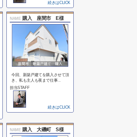
続きはCLICK
購入 座間市 E様
NAME
今回、新築戸建てを購入させて頂
き、私も主人も夜まで仕事...
担当STAFF
続きはCLICK
購入 大磯町 S様
NAME