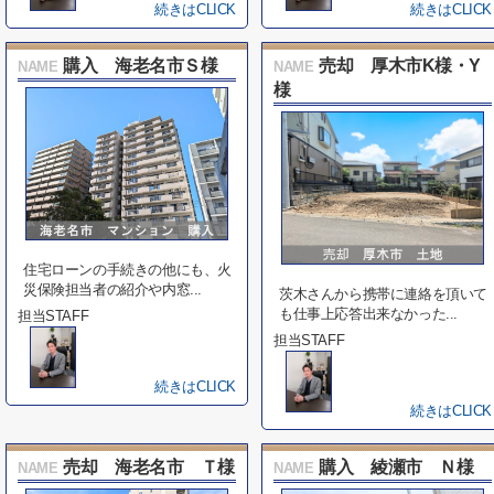
続きはCLICK
続きはCLICK
購入 海老名市Ｓ様
売却 厚木市K様・Y
NAME
NAME
様
住宅ローンの⼿続きの他にも、⽕
災保険担当者の紹介や内窓...
茨木さんから携帯に連絡を頂いて
も仕事上応答出来なかった...
担当STAFF
担当STAFF
続きはCLICK
続きはCLICK
売却 海老名市 Ｔ様
購入 綾瀬市 Ｎ様
NAME
NAME