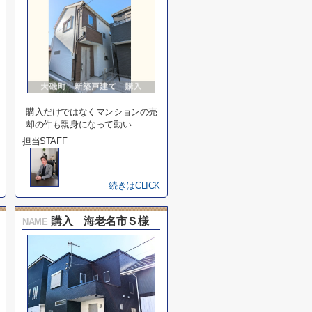
購入だけではなくマンションの売
却の件も親身になって動い...
担当STAFF
続きはCLICK
購入 海老名市Ｓ様
NAME