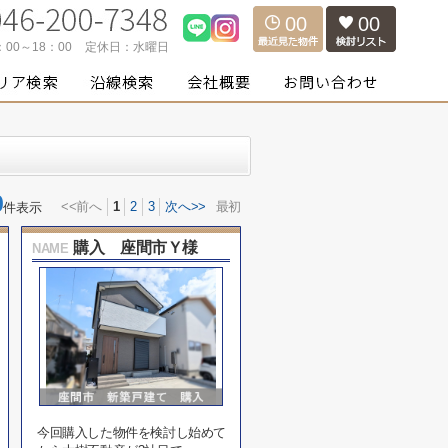
00
00
：00～18：00
定休日：
水曜日
0
<<前へ
1
2
3
次へ>>
最初
件表示
購入 座間市Ｙ様
NAME
今回購入した物件を検討し始めて