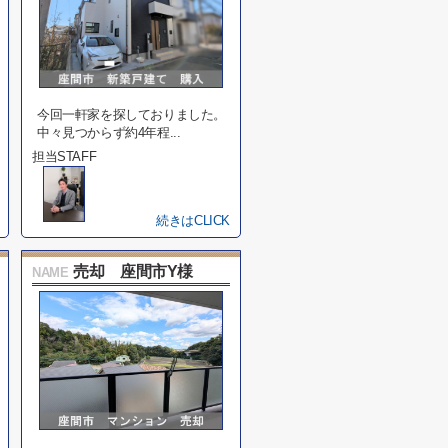
今回一軒家を探しておりました。
中々見つからず約4年程...
担当STAFF
続きはCLICK
売却 座間市Y様
NAME