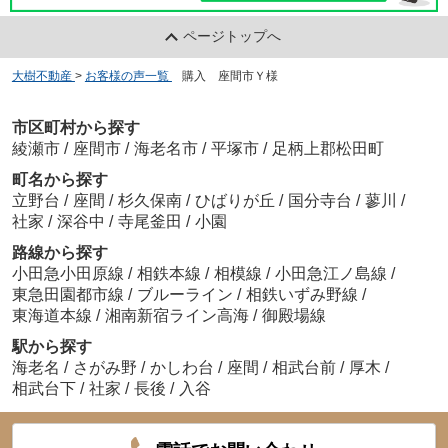
ページトップへ
大樹不動産
>
お客様の声一覧
>
購入 座間市Ｙ様
市区町村から探す
綾瀬市
/
座間市
/
海老名市
/
平塚市
/
足柄上郡松田町
町名から探す
立野台
/
座間
/
杉久保南
/
ひばりが丘
/
国分寺台
/
蓼川
/
社家
/
深谷中
/
寺尾釜田
/
小園
路線から探す
小田急小田原線
/
相鉄本線
/
相模線
/
小田急江ノ島線
/
東急田園都市線
/
ブルーライン
/
相鉄いずみ野線
/
東海道本線
/
湘南新宿ライン高海
/
御殿場線
駅から探す
海老名
/
さがみ野
/
かしわ台
/
座間
/
相武台前
/
厚木
/
相武台下
/
社家
/
長後
/
入谷