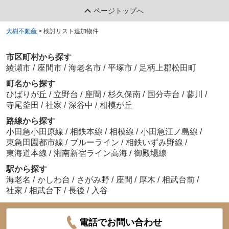
ページトップへ
大樹不動産
>
検討リスト追加物件
市区町村から探す
綾瀬市
/
座間市
/
海老名市
/
平塚市
/
足柄上郡松田町
町名から探す
ひばりが丘
/
立野台
/
座間
/
杉久保南
/
国分寺台
/
蓼川
/
寺尾釜田
/
社家
/
深谷中
/
相模が丘
路線から探す
小田急小田原線
/
相鉄本線
/
相模線
/
小田急江ノ島線
/
東急田園都市線
/
ブルーライン
/
相鉄いずみ野線
/
東海道本線
/
湘南新宿ライン高海
/
御殿場線
駅から探す
海老名
/
かしわ台
/
さがみ野
/
座間
/
厚木
/
相武台前
/
社家
/
相武台下
/
長後
/
入谷
電話でお問い合わせ