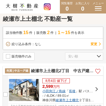
閲覧履歴
お気に入り
メニュー
0
0
綾瀬市上土棚北 不動産一覧
15
2
1～15
該当物件数
件
販売数
件
件を表示
変更
絞り込み条件：
なし
販売物件のみ
綾瀬市上土棚北2丁目 中古戸建て【仲介手数料無料】
売買 | 中古一戸建
8月4日 値下げ
2,599
万
円
小田急江ノ島線
「
長後
」駅 バス9分 「中川橋（神奈川県）」 停歩8分
- / 4LDK / 89.01㎡
神奈川県
綾瀬市
上土棚北
２丁目10-6