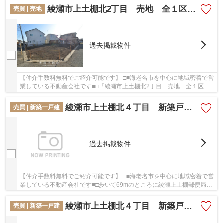
綾瀬市上土棚北2丁目 売地 全１区画【仲介手数料無料】
売買 | 売地
過去掲載物件
【仲介手数料無料でご紹介可能です】 □■海老名市を中心に地域密着で営
業している不動産会社です■□「綾瀬市上土棚北2丁目 売地 全１区画
【仲介手数料無料】」のここがイチオシ。徒歩1...
綾瀬市上土棚北４丁目 新築戸建て 全6棟【仲介手数料無料】
売買 | 新築一戸建
過去掲載物件
【仲介手数料無料でご紹介可能です】 □■海老名市を中心に地域密着で営
業している不動産会社です■□歩いて69mのところに綾瀬上土棚郵便局が
あります。開放感を味わうことが出来る南側道...
綾瀬市上土棚北４丁目 新築戸建て 全6棟【仲介手数料無料】
売買 | 新築一戸建