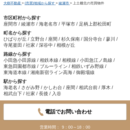
大樹不動産
>
(売買)地域から探す
>
綾瀬市
>
上土棚北の売買物件
市区町村から探す
座間市
/
綾瀬市
/
海老名市
/
平塚市
/
足柄上郡松田町
町名から探す
ひばりが丘
/
立野台
/
座間
/
杉久保南
/
国分寺台
/
蓼川
/
寺尾釜田
/
社家
/
深谷中
/
相模が丘
路線から探す
小田急小田原線
/
相鉄本線
/
相模線
/
小田急江ノ島線
/
東急田園都市線
/
ブルーライン
/
相鉄いずみ野線
/
東海道本線
/
湘南新宿ライン高海
/
御殿場線
駅から探す
海老名
/
さがみ野
/
かしわ台
/
座間
/
相武台前
/
厚木
/
相武台下
/
社家
/
長後
/
入谷
電話でお問い合わせ
営業時間：
9：00～18：00