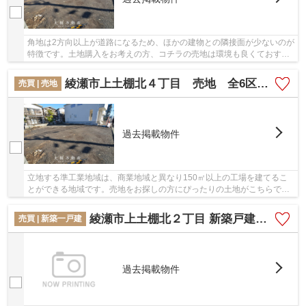
角地は2方向以上が道路になるため、ほかの建物との隣接面が少ないのが
特徴です。土地購入をお考えの方、コチラの売地は環境も良くておすす
めです。南側道路に面しているため、日当たり...
綾瀬市上土棚北４丁目 売地 全6区画
売買 | 売地
過去掲載物件
立地する準工業地域は、商業地域と異なり150㎡以上の工場を建てるこ
とができる地域です。売地をお探しの方にぴったりの土地がこちらで
す。お目当ての建築会社やハウスメーカーで、マイ...
綾瀬市上土棚北２丁目 新築戸建て 全1棟【仲介手数料無料】
売買 | 新築一戸建
過去掲載物件