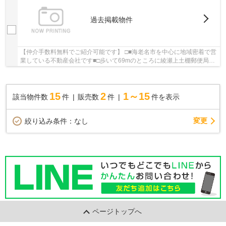
過去掲載物件
【仲介手数料無料でご紹介可能です】 □■海老名市を中心に地域密着で営
業している不動産会社です■□歩いて69mのところに綾瀬上土棚郵便局が
あります。開放感を味わうことが出来る南側道...
15
2
1～15
該当物件数
件
販売数
件
件を表示
変更
絞り込み条件：
なし
ページトップへ