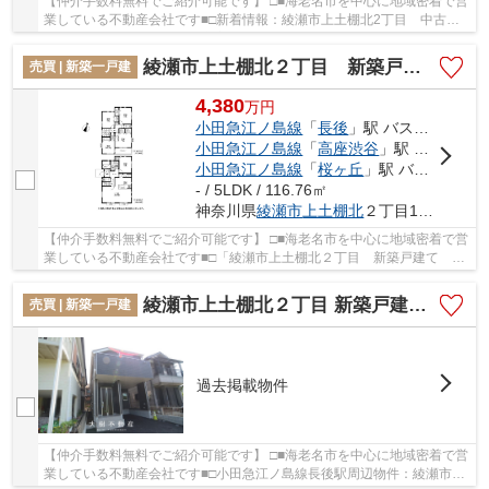
【仲介手数料無料でご紹介可能です】 □■海老名市を中心に地域密着で営
業している不動産会社です■□新着情報：綾瀬市上土棚北2丁目 中古戸
建て【仲介手数料無料】の空室情報ならコチラ...
綾瀬市上土棚北２丁目 新築戸建て 全１棟【仲介手数料無料】
売買 | 新築一戸建
4,380
万
円
小田急江ノ島線
「
長後
」駅 バス6分 「中川橋」 停歩5分
小田急江ノ島線
「
高座渋谷
」駅 バス14分 「中川橋」 停歩5分
小田急江ノ島線
「
桜ヶ丘
」駅 バス22分 「中川橋」 停歩6分
- / 5LDK / 116.76㎡
神奈川県
綾瀬市
上土棚北
２丁目14-15
【仲介手数料無料でご紹介可能です】 □■海老名市を中心に地域密着で営
業している不動産会社です■□「綾瀬市上土棚北２丁目 新築戸建て 全
１棟【仲介手数料無料】」の物件情報をお探し...
綾瀬市上土棚北２丁目 新築戸建て 全1棟【仲介手数料無料】
売買 | 新築一戸建
過去掲載物件
【仲介手数料無料でご紹介可能です】 □■海老名市を中心に地域密着で営
業している不動産会社です■□小田急江ノ島線長後駅周辺物件：綾瀬市上