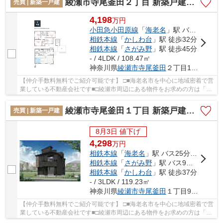
綾瀬市寺尾釜田２丁目 新築戸建て 全1棟【仲介手数料無料】
売買 | 新築一戸建
4,198
万
円
小田急小田原線
「
海老名
」駅 バス12分 「東名綾瀬」 停歩2分
相鉄本線
「
かしわ台
」駅 徒歩32分
相鉄本線
「
さがみ野
」駅 徒歩45分
- / 4LDK / 108.47㎡
神奈川県
綾瀬市
寺尾釜田
２丁目17-47
【仲介手数料無料でご紹介可能です】 □■海老名市を中心に地域密着で営
業している不動産会社です■□綾瀬市周辺にある物件をお求めの方は「綾
瀬市寺尾釜田２丁目 新築戸建て 全1棟【仲介...
綾瀬市寺尾釜田１丁目 新築戸建て 全7棟【仲介手数料無料】
売買 | 新築一戸建
8月3日 値下げ
4,298
万
円
相鉄本線
「
海老名
」駅 バス25分 「綾瀬高校」 停歩5分
相鉄本線
「
さがみ野
」駅 バス9分 「寺尾」 停歩5分
相鉄本線
「
かしわ台
」駅 徒歩37分
- / 3LDK / 119.23㎡
神奈川県
綾瀬市
寺尾釜田
１丁目9-20
【仲介手数料無料でご紹介可能です】 □■海老名市を中心に地域密着で営
業している不動産会社です■□綾瀬市周辺にある物件をお求めの方は「綾
瀬市寺尾釜田１丁目 新築戸建て 全7棟【仲介...