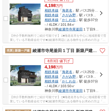
4,198
万
円
相鉄本線
「
海老名
」駅 バス25分 「綾瀬高校」 停歩5分
相鉄本線
「
さがみ野
」駅 バス9分 「寺尾」 停歩5分
相鉄本線
「
かしわ台
」駅 徒歩37分
- / 4LDK / 101.84㎡
神奈川県
綾瀬市
寺尾釜田
１丁目9-20
【仲介手数料無料でご紹介可能です】 □■海老名市を中心に地域密着で営
業している不動産会社です■□綾瀬市周辺にある物件をお求めの方は「綾
瀬市寺尾釜田１丁目 新築戸建て 全7棟【仲介...
綾瀬市寺尾釜田１丁目 新築戸建て 全7棟【仲介手数料無料】
売買 | 新築一戸建
8月3日 値下げ
4,198
万
円
相鉄本線
「
海老名
」駅 バス25分 「綾瀬高校」 停歩5分
相鉄本線
「
さがみ野
」駅 バス9分 「寺尾」 停歩5分
相鉄本線
「
かしわ台
」駅 徒歩37分
- / 4LDK / 103.50㎡
神奈川県
綾瀬市
寺尾釜田
１丁目9-20
【仲介手数料無料でご紹介可能です】 □■海老名市を中心に地域密着で営
業している不動産会社です■□綾瀬市周辺にある物件をお求めの方は「綾
瀬市寺尾釜田１丁目 新築戸建て 全7棟【仲介...