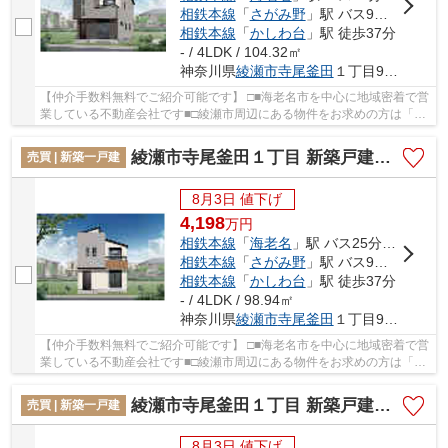
相鉄本線
「
さがみ野
」駅 バス9分 「寺尾」 停歩5分
相鉄本線
「
かしわ台
」駅 徒歩37分
- / 4LDK / 104.32㎡
神奈川県
綾瀬市
寺尾釜田
１丁目9-20
【仲介手数料無料でご紹介可能です】 □■海老名市を中心に地域密着で営
業している不動産会社です■□綾瀬市周辺にある物件をお求めの方は「綾
瀬市寺尾釜田１丁目 新築戸建て 全7棟【仲介...
綾瀬市寺尾釜田１丁目 新築戸建て 全7棟【仲介手数料無料】
売買 | 新築一戸建
8月3日 値下げ
4,198
万
円
相鉄本線
「
海老名
」駅 バス25分 「綾瀬高校」 停歩5分
相鉄本線
「
さがみ野
」駅 バス9分 「寺尾」 停歩5分
相鉄本線
「
かしわ台
」駅 徒歩37分
- / 4LDK / 98.94㎡
神奈川県
綾瀬市
寺尾釜田
１丁目9-20
【仲介手数料無料でご紹介可能です】 □■海老名市を中心に地域密着で営
業している不動産会社です■□綾瀬市周辺にある物件をお求めの方は「綾
瀬市寺尾釜田１丁目 新築戸建て 全7棟【仲介...
綾瀬市寺尾釜田１丁目 新築戸建て 全7棟【仲介手数料無料】
売買 | 新築一戸建
8月3日 値下げ