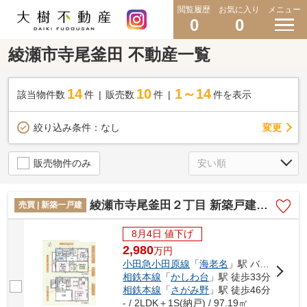
閲覧履歴
お気に入り
メニュー
0
0
綾瀬市寺尾釜田 不動産一覧
14
10
1～14
該当物件数
件
販売数
件
件を表示
変更
絞り込み条件：
なし
販売物件のみ
綾瀬市寺尾釜田２丁目 新築戸建て 全1棟【仲介手数料無料】
売買 | 新築一戸建
8月4日 値下げ
2,980
万
円
小田急小田原線
「
海老名
」駅 バス15分 「釜田」 停歩6分
相鉄本線
「
かしわ台
」駅 徒歩33分
相鉄本線
「
さがみ野
」駅 徒歩46分
- / 2LDK＋1S(納戸) / 97.19㎡