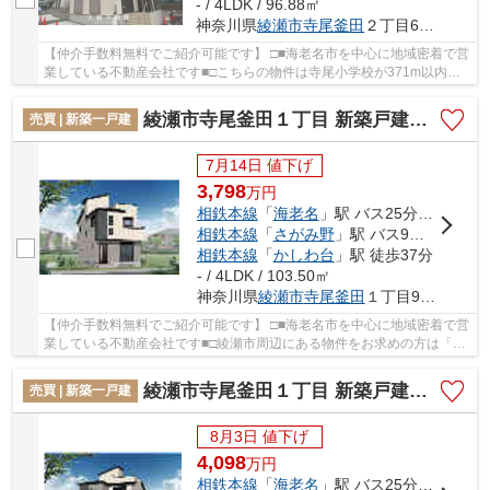
- / 4LDK / 96.88㎡
神奈川県
綾瀬市
寺尾釜田
２丁目6-16
【仲介手数料無料でご紹介可能です】 □■海老名市を中心に地域密着で営
業している不動産会社です■□こちらの物件は寺尾小学校が371m以内に
あります。夢のマイホームは思い切って新築の戸...
綾瀬市寺尾釜田１丁目 新築戸建て 全7棟【仲介手数料無料】
売買 | 新築一戸建
7月14日 値下げ
3,798
万
円
相鉄本線
「
海老名
」駅 バス25分 「綾瀬高校」 停歩5分
相鉄本線
「
さがみ野
」駅 バス9分 「寺尾」 停歩5分
相鉄本線
「
かしわ台
」駅 徒歩37分
- / 4LDK / 103.50㎡
神奈川県
綾瀬市
寺尾釜田
１丁目9-20
【仲介手数料無料でご紹介可能です】 □■海老名市を中心に地域密着で営
業している不動産会社です■□綾瀬市周辺にある物件をお求めの方は「綾
瀬市寺尾釜田１丁目 新築戸建て 全7棟【仲介...
綾瀬市寺尾釜田１丁目 新築戸建て 全7棟【仲介手数料無料】
売買 | 新築一戸建
8月3日 値下げ
4,098
万
円
相鉄本線
「
海老名
」駅 バス25分 「綾瀬高校」 停歩5分