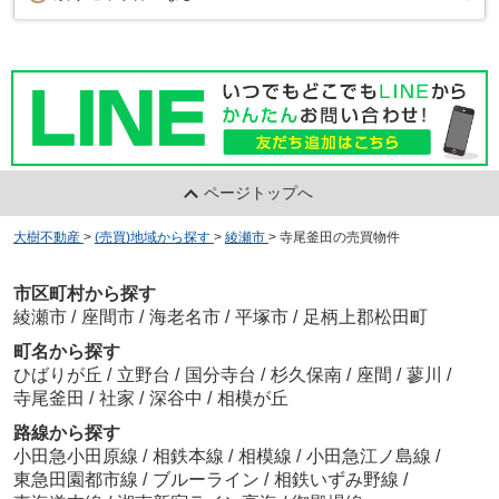
ページトップへ
大樹不動産
>
(売買)地域から探す
>
綾瀬市
>
寺尾釜田の売買物件
市区町村から探す
綾瀬市
/
座間市
/
海老名市
/
平塚市
/
足柄上郡松田町
町名から探す
ひばりが丘
/
立野台
/
国分寺台
/
杉久保南
/
座間
/
蓼川
/
寺尾釜田
/
社家
/
深谷中
/
相模が丘
路線から探す
小田急小田原線
/
相鉄本線
/
相模線
/
小田急江ノ島線
/
東急田園都市線
/
ブルーライン
/
相鉄いずみ野線
/