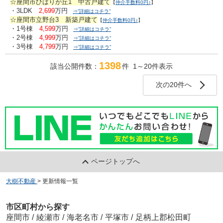
☆座間市ひばりが丘1 中古戸建て
【
仲介手数料0円♪
】
・3LDK
2,699
万円
⇒”詳細はコチラ”
☆座間市立野台3 新築戸建て
【
仲介手数料0円♪
】
・1号棟
4,599
万円
⇒”詳細はコチラ”
・2号棟
4,999
万円
⇒”詳細はコチラ”
・3号棟
4,799
万円
⇒”詳細はコチラ”
1398
該当公開件数：
件 1～20件表示
次の20件へ
ページトップへ
大樹不動産
>
更新情報一覧
市区町村から探す
座間市
/
綾瀬市
/
海老名市
/
平塚市
/
足柄上郡松田町