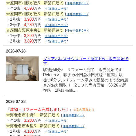
☆座間市相模が丘3 新築戸建て
【
仲介手数料0円♪
】
・全1棟
4,590
万円
⇒”詳細はコチラ”
☆座間市相模が丘3 新築戸建て
【
仲介手数料0円♪
】
・1号棟
3,980
万円
⇒”詳細はコチラ”
・3号棟
4,280
万円
⇒”詳細はコチラ”
☆座間市栗原中央1 新築戸建て
【
仲介手数料0円♪
】
・1号棟
3,890
万円
⇒”詳細はコチラ”
・2号棟
3,890
万円
⇒”詳細はコチラ”
2026-07-28
ダイアパレスサウスコート座間105 販売開始で
す
駅徒歩6分♪ リフォーム完了 販売開始です
Reform × 駅チカ小田急小田原線「座間」駅
徒歩6分フルリフォーム済みで新築のような綺麗
さが魅力間取り 2ＬＤＫ専有面積 58.26㎡所
在階 1階販売価...
2026-07-28
『
建物・リフォーム完成しました！
』
※室内写真あり
☆海老名市中野1 新築戸建て
【
仲介手数料0円♪
】
・全1棟
3,280
万円
⇒”詳細はコチラ”
☆海老名市今里3 新築戸建て
【
仲介手数料0円♪
】
・1号棟
4,180
万円
⇒”詳細はコチラ”