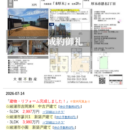
2026-07-14
『
建物・リフォーム完成しました！
』
※室内写真あり
☆綾瀬市吉岡東4 中古戸建て
【
仲介手数料0円♪
】
・5LDK
2,997
万円
⇒”詳細はコチラ”
☆綾瀬市蓼川1 新築戸建て
【
仲介手数料0円♪
】
・3LDK
3,980
万円
⇒”詳細はコチラ”
☆綾瀬市小園 新築戸建て
【
仲介手数料0円♪
】