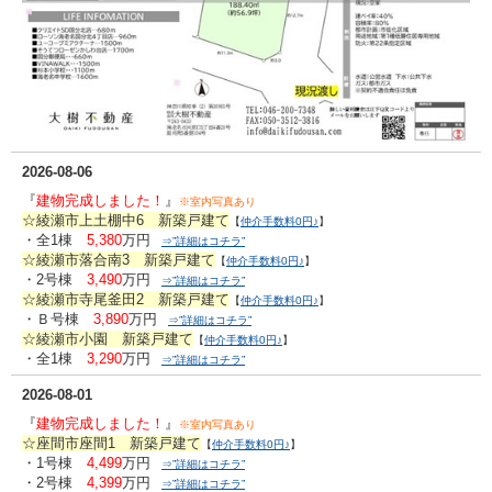
2026-08-06
『
建物完成しました！
』
※室内写真あり
☆綾瀬市上土棚中6 新築戸建て
【
仲介手数料0円♪
】
・全1棟
5,380
万円
⇒”詳細はコチラ”
☆綾瀬市落合南3 新築戸建て
【
仲介手数料0円♪
】
・2号棟
3,490
万円
⇒”詳細はコチラ”
☆綾瀬市寺尾釜田2 新築戸建て
【
仲介手数料0円♪
】
・Ｂ号棟
3,890
万円
⇒”詳細はコチラ”
☆綾瀬市小園 新築戸建て
【
仲介手数料0円♪
】
・全1棟
3,290
万円
⇒”詳細はコチラ”
2026-08-01
『
建物完成しました！
』
※室内写真あり
☆座間市座間1 新築戸建て
【
仲介手数料0円♪
】
・1号棟
4,499
万円
⇒”詳細はコチラ”
・2号棟
4,399
万円
⇒”詳細はコチラ”