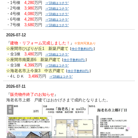
・1号棟
4,280
万円
⇒”詳細はコチラ”
・2号棟
3,980
万円
⇒”詳細はコチラ”
・4号棟
4,080
万円
⇒”詳細はコチラ”
・6号棟
4,280
万円
⇒”詳細はコチラ”
・7号棟
3,680
万円
⇒”詳細はコチラ”
2026-07-12
『
建物・リフォーム完成しました！
』
※室内写真あり
☆座間市ひばりが丘1 新築戸建て
【
仲介手数料0円♪
】
・全1棟
3,480
万円
⇒”詳細はコチラ”
☆座間市南栗原6 新築戸建て
【
仲介手数料0円♪
】
・全1棟
4,399
万円
⇒”詳細はコチラ”
☆海老名市上今泉3 中古戸建て
【
仲介手数料0円♪
】
・4ＬＤＫ
3,499
万円
⇒”詳細はコチラ”
2026-07-11
『
販売物件終了のお知らせ
』
海老名市上郷 戸建てはおかげさまで成約となりました。