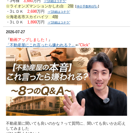
・3号棟
3,880
万円
⇒”詳細はコチラ”
☆ライオンズマンションかしわ台 2階
【
仲介手数料0円♪
】
・3ＬＤＫ
2,698
万円
⇒”詳細はコチラ”
☆海老名市スカイハイツ 4階
・3ＬＤＫ
1,899
万円
⇒”詳細はコチラ”
2026-07-27
『
動画アップしました！
』
「不動産屋にこれ言ったら嫌われる？」
⇐
”Click”
不動産屋に聞いても良いのかな？って質問に、聞いても良いかお応え
してみました