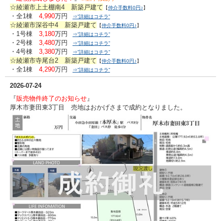
☆綾瀬市上土棚南4 新築戸建て
【
仲介手数料0円♪
】
・全1棟
4,990
万円
⇒”詳細はコチラ”
☆綾瀬市深谷中4 新築戸建て
【
仲介手数料0円♪
】
・1号棟
3,180
万円
⇒”詳細はコチラ”
・2号棟
3,480
万円
⇒”詳細はコチラ”
・4号棟
3,380
万円
⇒”詳細はコチラ”
☆綾瀬市寺尾台2 新築戸建て
【
仲介手数料0円♪
】
・全1棟
4,290
万円
⇒”詳細はコチラ”
2026-07-24
『
販売物件終了のお知らせ
』
厚木市妻田東3丁目 売地はおかげさまで成約となりました。