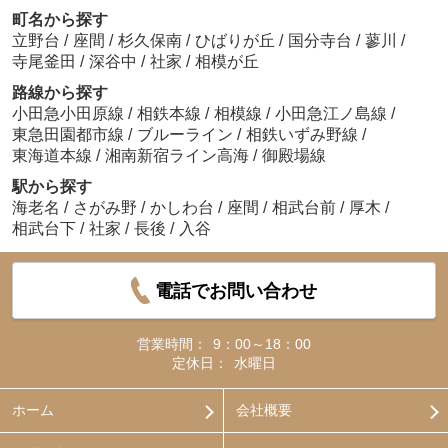
町名から探す
立野台
/
座間
/
杉久保南
/
ひばりが丘
/
国分寺台
/
蓼川
/
寺尾釜田
/
深谷中
/
社家
/
相模が丘
路線から探す
小田急小田原線
/
相鉄本線
/
相模線
/
小田急江ノ島線
/
東急田園都市線
/
ブルーライン
/
相鉄いずみ野線
/
東海道本線
/
湘南新宿ライン高海
/
御殿場線
駅から探す
海老名
/
さがみ野
/
かしわ台
/
座間
/
相武台前
/
厚木
/
相武台下
/
社家
/
長後
/
入谷
電話でお問い合わせ
営業時間：
9：00～18：00
定休日：
水曜日
ホーム
会社概要