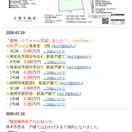
2026-07-20
『
建物・リフォーム完成しました！
』
※室内写真あり
☆ルアンジュ海老名 1階
【
仲介手数料0円♪
】
・3LDK
3,680
万円
→”詳細はコチラ”
☆海老名市国分寺台4 新築戸建て
【
仲介手数料0円♪
】
・A号棟
3,89
0万円
→”詳細はコチラ”
☆海老名市国分寺台3 新築戸建て
【
仲介手数料0円♪
】
・1号棟
4,280
万円
→”詳細はコチラ”
・2号棟
4,280
万円
→”詳細はコチラ”
☆座間市南栗原6 新築戸建て
【
仲介手数料0円♪
】
・全1棟
3,990
万円
→”詳細はコチラ”
☆座間市新田宿 新築戸建て
【
仲介手数料0円♪
】
・1号棟
3,580
万円
→”詳細はコチラ”
・2号棟
3,280
万円
→”詳細はコチラ”
2026-07-18
『
販売物件終了のお知らせ
』
厚木市恩名 戸建てはおかげさまで成約となりました。