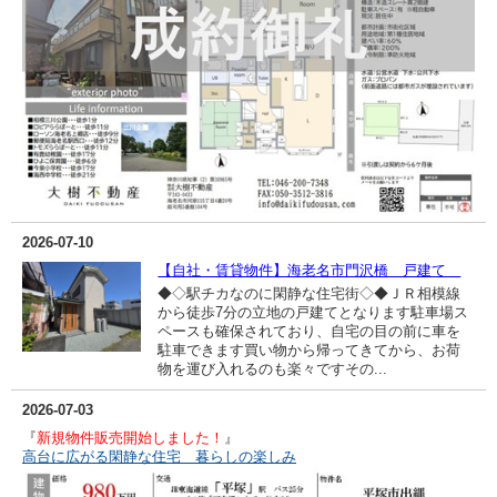
2026-07-10
【自社・賃貸物件】海老名市門沢橋 戸建て
◆◇駅チカなのに閑静な住宅街◇◆ＪＲ相模線
から徒歩7分の立地の戸建てとなります駐車場ス
ペースも確保されており、自宅の目の前に車を
駐車できます買い物から帰ってきてから、お荷
物を運び入れるのも楽々ですその...
2026-07-03
『
新規物件販売開始しました！
』
高台に広がる閑静な住宅 暮らしの楽しみ