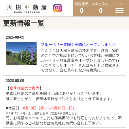
閲覧履歴
お気に入り
メニュー
0
0
更新情報一覧
2026-08-09
ブルーベリー農園！座間にオープンしました
こんにちは大樹不動産の茨木です。以前、物件
のことでご相談を頂いていたお客様が座間にブ
ルーベリー観光農園をオープンしましたので行
ってきましたオーナーさんはもともと農家さん
ではなく、会社員をしながら農業に...
2026-08-09
【
夏季休業
のご案内
】
平素は格別のご高配を賜り、誠にありがとうございます。
誠に勝手ながら、夏季休業日を下記のとおりとさせて頂きます。
■休業日：
8月10
日（月）～8月16日（日）
※8月17日（月）より通常とおりに営業を再開致します。
尚、お電話やメールでしたら休業期間中も対応しておりますので、不
動産に関するご相談などはお気軽にお問い合わせ下さい。