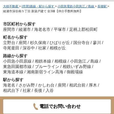
大樹不動産
>
(売買)路線・駅から探す
>
小田急電鉄小田急江ノ島線
>
長後駅
>
綾瀬市深谷南５丁目 新築戸建て 全3棟【仲介手数料無料】
市区町村から探す
座間市
/
綾瀬市
/
海老名市
/
平塚市
/
足柄上郡松田町
町名から探す
立野台
/
座間
/
杉久保南
/
ひばりが丘
/
国分寺台
/
蓼川
/
寺尾釜田
/
深谷中
/
社家
/
相模が丘
路線から探す
小田急小田原線
/
相鉄本線
/
相模線
/
小田急江ノ島線
/
東急田園都市線
/
ブルーライン
/
相鉄いずみ野線
/
東海道本線
/
湘南新宿ライン高海
/
御殿場線
駅から探す
海老名
/
さがみ野
/
かしわ台
/
座間
/
相武台前
/
厚木
/
相武台下
/
社家
/
長後
/
入谷
電話でお問い合わせ