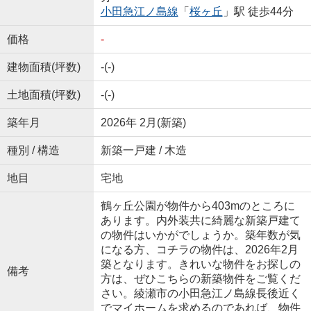
小田急江ノ島線
「
桜ヶ丘
」駅 徒歩44分
価格
-
建物面積(坪数)
-(-)
土地面積(坪数)
-(-)
築年月
2026年 2月(新築)
種別 / 構造
新築一戸建 / 木造
地目
宅地
鶴ヶ丘公園が物件から403mのところに
あります。内外装共に綺麗な新築戸建て
の物件はいかがでしょうか。築年数が気
になる方、コチラの物件は、2026年2月
築となります。きれいな物件をお探しの
備考
方は、ぜひこちらの新築物件をご覧くだ
さい。綾瀬市の小田急江ノ島線長後近く
でマイホームを求めるのであれば、物件