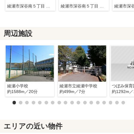
綾瀬市深谷南５丁目 新築戸建て 全3棟【仲介手数料無料】
綾瀬市深谷南５丁目 新築戸建て 全3棟【仲介手数料無料】
周辺施設
綾瀬小学校
綾瀬市立綾瀬中学校
つぼみ保育
約1588m／20分
約499m／7分
約1292m／
エリアの近い物件