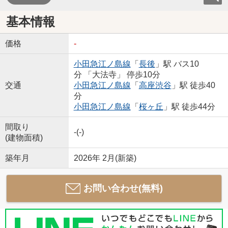
基本情報
価格
-
小田急江ノ島線
「
長後
」駅 バス10
分 「大法寺」 停歩10分
交通
小田急江ノ島線
「
高座渋谷
」駅 徒歩40
分
小田急江ノ島線
「
桜ヶ丘
」駅 徒歩44分
間取り
-(-)
(建物面積)
築年月
2026年 2月(新築)
お問い合わせ(無料)