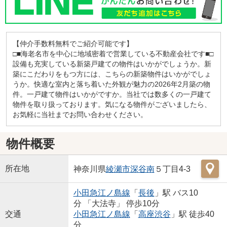
【仲介手数料無料でご紹介可能です】
□■海老名市を中心に地域密着で営業している不動産会社です■□
設備も充実している新築戸建ての物件はいかがでしょうか。新
築にこだわりをもつ方には、こちらの新築物件はいかがでしょ
うか。快適な室内と落ち着いた外観が魅力の2026年2月築の物
件。一戸建て物件はいかがですか。当社では数多くの一戸建て
物件を取り扱っております。気になる物件がございましたら、
お気軽に当社までお問い合わせください。
物件概要
所在地
神奈川県
綾瀬市
深谷南
５丁目4-3
小田急江ノ島線
「
長後
」駅 バス10
分 「大法寺」 停歩10分
交通
小田急江ノ島線
「
高座渋谷
」駅 徒歩40
分