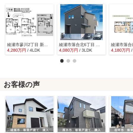
綾瀬市蓼川2丁目 新築戸建て 全2棟【仲介手数料無料】
綾瀬市落合北6丁目 新築戸建て 全1棟【仲介手数料無料】
4,280
万
円
/ 4LDK
4,080
万
円
/ 3LDK
4,180
万
円
お客様の声