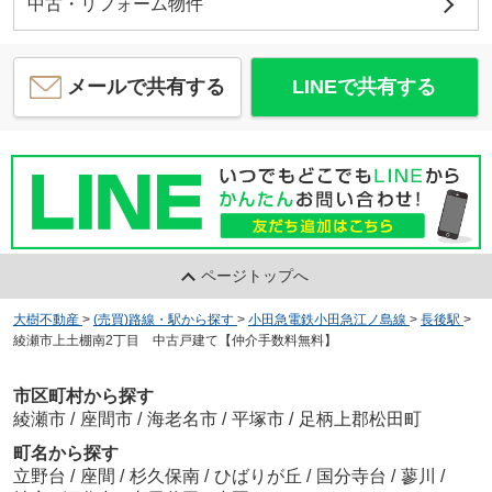
中古・リフォーム物件
メールで共有する
LINEで共有する
ページトップへ
大樹不動産
>
(売買)路線・駅から探す
>
小田急電鉄小田急江ノ島線
>
長後駅
>
綾瀬市上土棚南2丁目 中古戸建て【仲介手数料無料】
市区町村から探す
綾瀬市
/
座間市
/
海老名市
/
平塚市
/
足柄上郡松田町
町名から探す
立野台
/
座間
/
杉久保南
/
ひばりが丘
/
国分寺台
/
蓼川
/