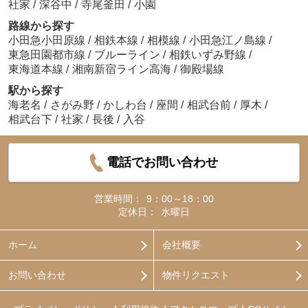
社家
/
深谷中
/
寺尾釜田
/
小園
路線から探す
小田急小田原線
/
相鉄本線
/
相模線
/
小田急江ノ島線
/
東急田園都市線
/
ブルーライン
/
相鉄いずみ野線
/
東海道本線
/
湘南新宿ライン高海
/
御殿場線
駅から探す
海老名
/
さがみ野
/
かしわ台
/
座間
/
相武台前
/
厚木
/
相武台下
/
社家
/
長後
/
入谷
電話でお問い合わせ
営業時間：
9：00～18：00
定休日：
水曜日
ホーム
会社概要
お問い合わせ
物件リクエスト