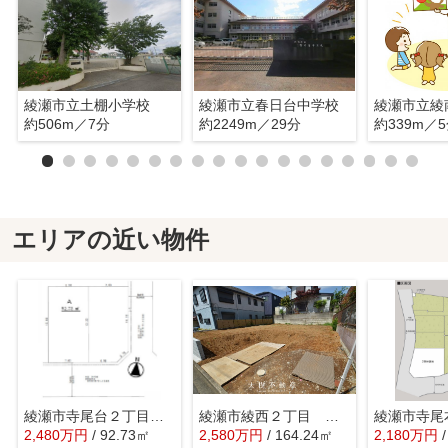
綾瀬市立土棚小学校
綾瀬市立春日台中学校
綾瀬市立綾
約506m／7分
約2249m／29分
約339m／
エリアの近い物件
綾瀬市寺尾台２丁目 売地 全２区画【仲介手数料無料】
綾瀬市綾西２丁目 売地 全１区画【仲介手数料無料】
2,480
万
円
/ 92.73㎡
2,580
万
円
/ 164.24㎡
2,180
万
円