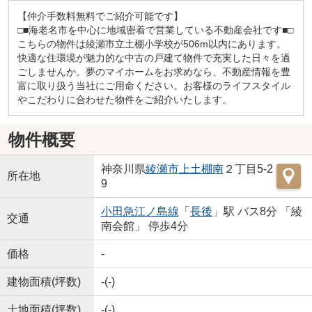
【仲介手数料無料でご紹介可能です】
□■海老名市を中心に地域密着で営業している不動産会社です■□
こちらの物件は綾瀬市立土棚小学校が506m以内にあります。
快適な住環境が魅力的な中古の戸建て物件で充実した日々を過
ごしませんか。夢のマイホームをお求めなら、不動産情報を豊
富に取り扱う当社にご用命ください。お客様のライフスタイル
やこだわりに合わせた物件をご紹介いたします。
物件概要
神奈川県
綾瀬市
上土棚南
２丁目5-2
所在地
9
小田急江ノ島線
「
長後
」駅 バス8分 「綾
交通
南会館」 停歩4分
価格
-
建物面積(坪数)
-(-)
土地面積(坪数)
-(-)