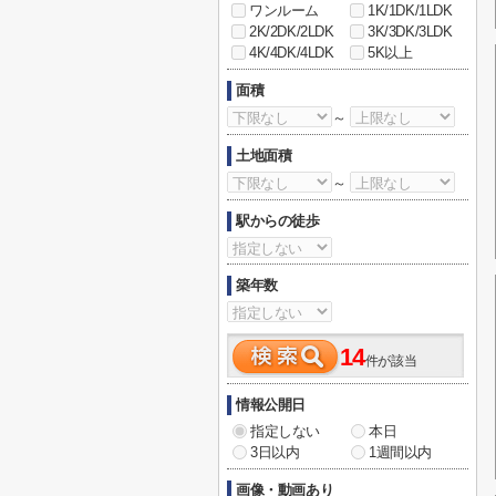
ワンルーム
1K/1DK/1LDK
2K/2DK/2LDK
3K/3DK/3LDK
4K/4DK/4LDK
5K以上
面積
～
土地面積
～
駅からの徒歩
築年数
14
件が該当
情報公開日
指定しない
本日
3日以内
1週間以内
画像・動画あり