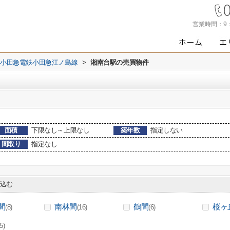
営業時間：
9
小田急電鉄小田急江ノ島線
>
湘南台駅の売買物件
面積
下限なし～上限なし
築年数
指定しない
間取り
指定なし
込む
間
南林間
鶴間
桜ヶ
(8)
(16)
(6)
(5)