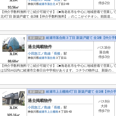
3LDK
停歩2分
神奈川県
綾瀬市
落合北
４丁目2-49
93.56㎡
【仲介手数料無料でご紹介可能です】 □■海老名市を中心に地域密着で営業し
北4丁目 新築戸建て 全2棟【仲介手数料無料】」のここがイチオシ。前面道...
綾瀬市落合南３丁目 新築戸建て 全1棟【仲介手
新築一戸建
過去掲載物件
バス16分
落合南
小田急江ノ島線
「
長後
」駅
3LDK
停歩3分
神奈川県
綾瀬市
落合南
３丁目11
88.68㎡
【仲介手数料無料でご紹介可能です】 □■海老名市を中心に地域密着で営業し
は1251m以内に綾瀬市立春日台中学校があります。コチラの物件は、新築の...
綾瀬市上土棚南4丁目 新築戸建て 全1棟【仲介
新築一戸建
過去掲載物件
バス8分
大持
小田急江ノ島線
「
長後
」駅
3LDK
停歩7分
神奈川県
綾瀬市
上土棚南
４丁目5-43
105.16㎡