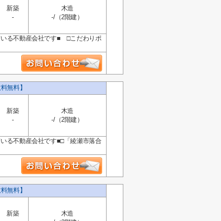
新築
木造
-
-/（2階建）
ている不動産会社です■ □こだわりポ
数料無料】
新築
木造
-
-/（2階建）
ている不動産会社です■□「綾瀬市落合
数料無料】
新築
木造