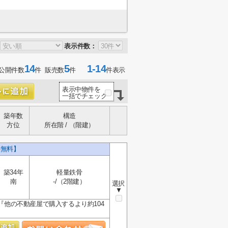
表示件数：
14
5
1-14
公開件数
件 販売数
件
件表示
表示中物件を
一括でチェック
築年数
構造
方位
所在階 / （階建）
料無料】
築34年
軽量鉄骨
南
-/（2階建）
選択
▼
『他の不動産屋で購入するより約104