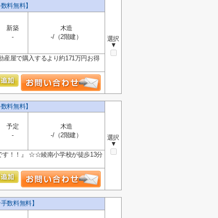
手数料無料】
新築
木造
-
-/（2階建）
選択
▼
動産屋で購入するより約171万円お得
手数料無料】
予定
木造
-
-/（2階建）
選択
▼
です！！』 ☆☆綾南小学校が徒歩13分
介手数料無料】