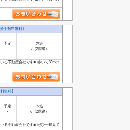
仲介手数料無料】
予定
木造
-
-/（2階建）
いる不動産会社です■□歩いて69mの
数料無料】
予定
木造
-
-/（2階建）
ている不動産会社です■□ぜひ一度見て