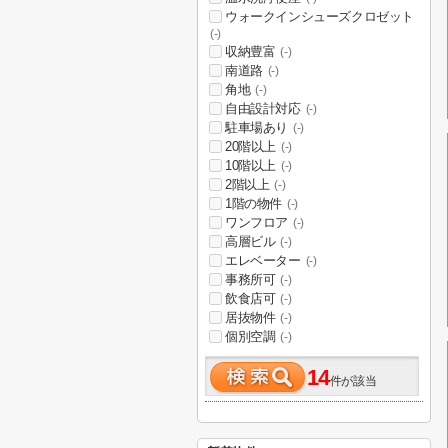
ウォークインシューズクロゼット
(-)
収納豊富
(-)
南道路
(-)
角地
(-)
自由設計対応
(-)
駐車場あり
(-)
20階以上
(-)
10階以上
(-)
2階以上
(-)
1階の物件
(-)
ワンフロア
(-)
高層ビル
(-)
エレベーター
(-)
事務所可
(-)
飲食店可
(-)
居抜物件
(-)
個別空調
(-)
14
件が該当