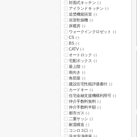
対面式キッチン
(-)
アイランドキッチン
(-)
追焚機能浴室
(-)
浴室乾燥機
(-)
床暖房
(-)
ウォークインクロゼット
(-)
CS
(-)
BS
(-)
CATV
(-)
オートロック
(-)
宅配ボックス
(-)
最上階
(-)
南向き
(-)
角部屋
(-)
建設住宅性能評価書付
(-)
カードキー
(-)
住宅金融支援機構利用可
(-)
仲介手数料無料
(-)
仲介手数料半額
(-)
都市ガス
(-)
二重サッシ
(-)
耐震構造
(-)
コンロ３口
(-)
温水洗浄便座
(-)