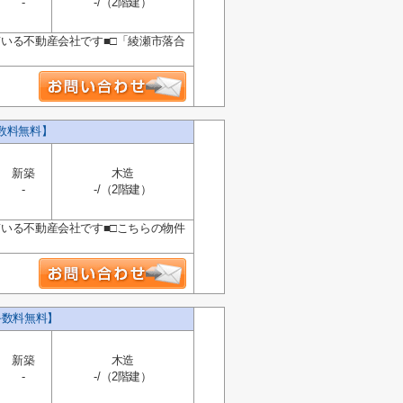
-
-/（2階建）
ている不動産会社です■□「綾瀬市落合
数料無料】
新築
木造
-
-/（2階建）
ている不動産会社です■□こちらの物件
手数料無料】
新築
木造
-
-/（2階建）