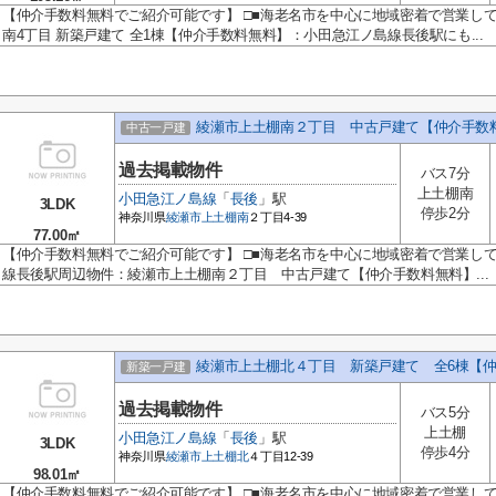
【仲介手数料無料でご紹介可能です】 □■海老名市を中心に地域密着で営業し
南4丁目 新築戸建て 全1棟【仲介手数料無料】：小田急江ノ島線長後駅にも...
綾瀬市上土棚南２丁目 中古戸建て【仲介手数
中古一戸建
過去掲載物件
バス7分
上土棚南
小田急江ノ島線
「
長後
」駅
3LDK
停歩2分
神奈川県
綾瀬市
上土棚南
２丁目4-39
77.00㎡
【仲介手数料無料でご紹介可能です】 □■海老名市を中心に地域密着で営業し
線長後駅周辺物件：綾瀬市上土棚南２丁目 中古戸建て【仲介手数料無料】...
綾瀬市上土棚北４丁目 新築戸建て 全6棟【
新築一戸建
過去掲載物件
バス5分
上土棚
小田急江ノ島線
「
長後
」駅
3LDK
停歩4分
神奈川県
綾瀬市
上土棚北
４丁目12-39
98.01㎡
【仲介手数料無料でご紹介可能です】 □■海老名市を中心に地域密着で営業して