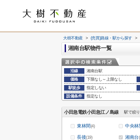
大樹不動産
>
(売買)路線・駅から探す
>
湘南台駅物件一覧
沿線
湘南台駅
価格
下限なし～上限なし
駅徒歩
指定しない
設備条件
指定なし
小田急電鉄小田急江ノ島線
駅で絞り
東林間
中央林
(4)
長後
湘南台
(19)