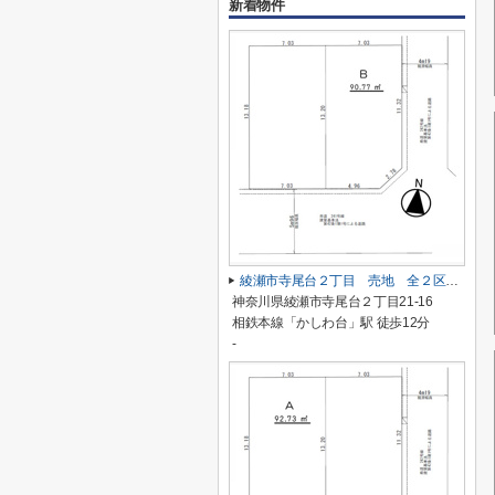
新着物件
綾瀬市寺尾台２丁目 売地 全２区画【仲介手数料無料】
神奈川県綾瀬市寺尾台２丁目21-16
相鉄本線「かしわ台」駅 徒歩12分
-