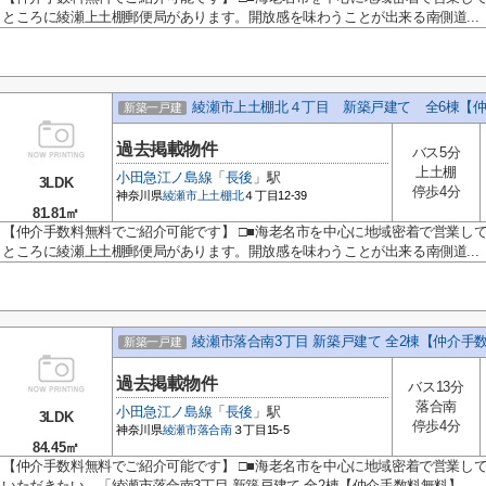
ところに綾瀬上土棚郵便局があります。開放感を味わうことが出来る南側道...
綾瀬市上土棚北４丁目 新築戸建て 全6棟【
新築一戸建
過去掲載物件
バス5分
上土棚
小田急江ノ島線
「
長後
」駅
3LDK
停歩4分
神奈川県
綾瀬市
上土棚北
４丁目12-39
81.81㎡
【仲介手数料無料でご紹介可能です】 □■海老名市を中心に地域密着で営業して
ところに綾瀬上土棚郵便局があります。開放感を味わうことが出来る南側道...
綾瀬市落合南3丁目 新築戸建て 全2棟【仲介手
新築一戸建
過去掲載物件
バス13分
落合南
小田急江ノ島線
「
長後
」駅
3LDK
停歩4分
神奈川県
綾瀬市
落合南
３丁目15-5
84.45㎡
【仲介手数料無料でご紹介可能です】 □■海老名市を中心に地域密着で営業し
いただきたい、「綾瀬市落合南3丁目 新築戸建て 全2棟【仲介手数料無料】...