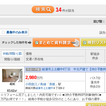
14
件が該当
並び順：
募集中のみ表示
該当
外観
/
間取り図
価格
駅徒歩
停歩
交通 / 所在地
間取り/面積
綾瀬市上土棚中6丁目 中古戸建て【仲介手数
中古一戸建
2,980
万円
バス7分
蓮光寺
4DK
小田急江ノ島線
「
長後
」駅
停歩2分
神奈川県
綾瀬市
上土棚中
６丁目9-2
83.62㎡
☆リフォーム完了しました！内見可能です♪☆ ■□仲介手数料0円対象物件□■ 
万円お得です！！』 綾南小学校が徒歩12分のところにあり、お子様の通学...