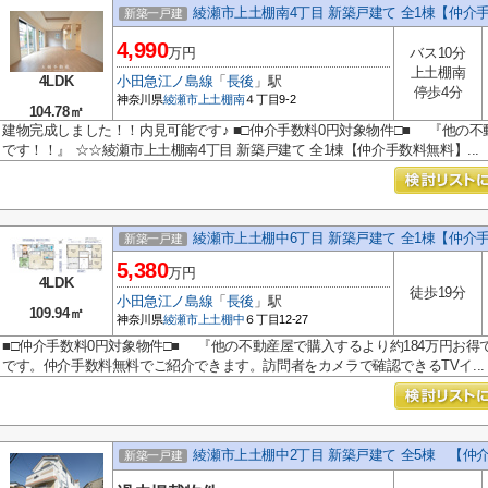
綾瀬市上土棚南4丁目 新築戸建て 全1棟【仲介
新築一戸建
4,990
万円
バス10分
上土棚南
4LDK
小田急江ノ島線
「
長後
」駅
停歩4分
神奈川県
綾瀬市
上土棚南
４丁目9-2
104.78㎡
建物完成しました！！内見可能です♪ ■□仲介手数料0円対象物件□■ 『他の不
です！！』 ☆☆綾瀬市上土棚南4丁目 新築戸建て 全1棟【仲介手数料無料】...
綾瀬市上土棚中6丁目 新築戸建て 全1棟【仲介
新築一戸建
5,380
万円
4LDK
徒歩19分
小田急江ノ島線
「
長後
」駅
109.94㎡
神奈川県
綾瀬市
上土棚中
６丁目12-27
■□仲介手数料0円対象物件□■ 『他の不動産屋で購入するより約184万円お得
です。仲介手数料無料でご紹介できます。訪問者をカメラで確認できるTVイ...
綾瀬市上土棚中2丁目 新築戸建て 全5棟 【仲
新築一戸建