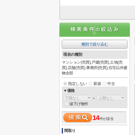
種別で絞り込む
現在の種別
マンション(売買),戸建(売買),土地(売
買),店舗(売買),事務所(売買),住宅以外建
物全部
指定しない
新築
中古
▼価格
～
値下げ物件
14
件が該当
間取り