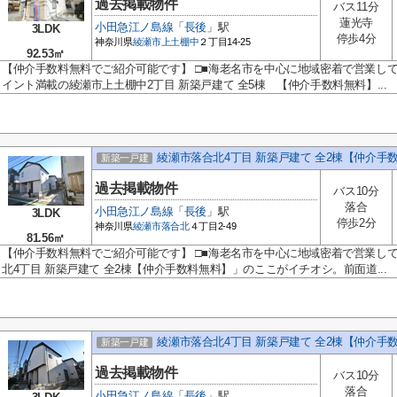
過去掲載物件
バス11分
蓮光寺
小田急江ノ島線
「
長後
」駅
3LDK
停歩4分
神奈川県
綾瀬市
上土棚中
２丁目14-25
92.53㎡
【仲介手数料無料でご紹介可能です】 □■海老名市を中心に地域密着で営業し
イント満載の綾瀬市上土棚中2丁目 新築戸建て 全5棟 【仲介手数料無料】...
綾瀬市落合北4丁目 新築戸建て 全2棟【仲介手
新築一戸建
過去掲載物件
バス10分
落合
小田急江ノ島線
「
長後
」駅
3LDK
停歩2分
神奈川県
綾瀬市
落合北
４丁目2-49
81.56㎡
【仲介手数料無料でご紹介可能です】 □■海老名市を中心に地域密着で営業し
北4丁目 新築戸建て 全2棟【仲介手数料無料】」のここがイチオシ。前面道...
綾瀬市落合北4丁目 新築戸建て 全2棟【仲介手
新築一戸建
過去掲載物件
バス10分
落合
小田急江ノ島線
「
長後
」駅