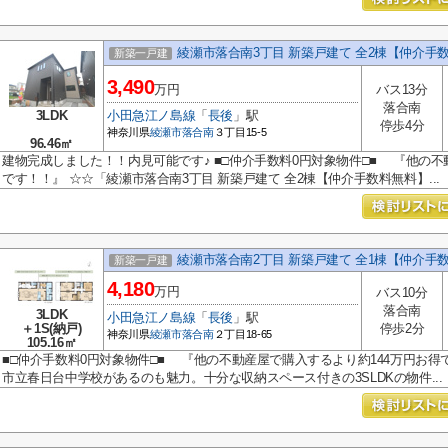
綾瀬市落合南3丁目 新築戸建て 全2棟【仲介手
新築一戸建
3,490
万円
バス13分
落合南
3LDK
小田急江ノ島線
「
長後
」駅
停歩4分
神奈川県
綾瀬市
落合南
３丁目15-5
96.46㎡
建物完成しました！！内見可能です♪ ■□仲介手数料0円対象物件□■ 『他の不
です！！』 ☆☆「綾瀬市落合南3丁目 新築戸建て 全2棟【仲介手数料無料】...
綾瀬市落合南2丁目 新築戸建て 全1棟【仲介手
新築一戸建
4,180
万円
バス10分
落合南
3LDK
小田急江ノ島線
「
長後
」駅
＋1S(納戸)
停歩2分
神奈川県
綾瀬市
落合南
２丁目18-65
105.16㎡
■□仲介手数料0円対象物件□■ 『他の不動産屋で購入するより約144万円お得
市立春日台中学校があるのも魅力。十分な収納スペース付きの3SLDKの物件...