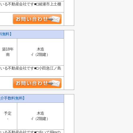
ている不動産会社です■□綾瀬市上土棚
料無料】
築18年
木造
南
-/（2階建）
ている不動産会社です■□小田急江ノ島
仲介手数料無料】
予定
木造
-
-/（2階建）
いる不動産会社です■□歩いて69mの