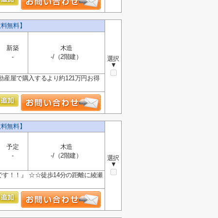
数料無料】
新築
木造
-
-/（2階建）
選択
▼
動産屋で購入するより約121万円お得
数料無料】
予定
木造
-
-/（2階建）
選択
▼
です！！』 ☆☆徒歩14分の距離に綾瀬