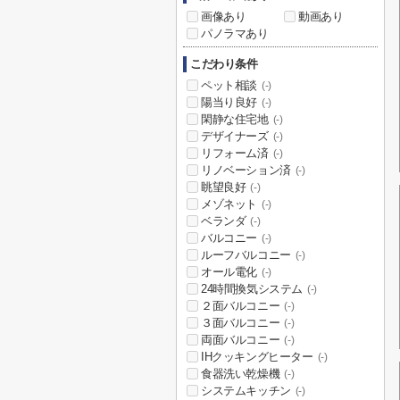
画像あり
動画あり
パノラマあり
こだわり条件
ペット相談
(-)
陽当り良好
(-)
閑静な住宅地
(-)
デザイナーズ
(-)
リフォーム済
(-)
リノベーション済
(-)
眺望良好
(-)
メゾネット
(-)
ベランダ
(-)
バルコニー
(-)
ルーフバルコニー
(-)
オール電化
(-)
24時間換気システム
(-)
２面バルコニー
(-)
３面バルコニー
(-)
両面バルコニー
(-)
IHクッキングヒーター
(-)
食器洗い乾燥機
(-)
システムキッチン
(-)