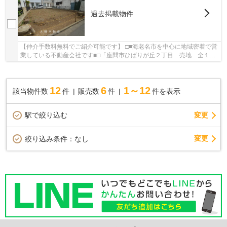
過去掲載物件
【仲介手数料無料でご紹介可能です】 □■海老名市を中心に地域密着で営
業している不動産会社です■□「座間市ひばりが丘２丁目 売地 全１区
画【仲介手数料無料】」のここがイチオシ。歩...
12
6
1～12
該当物件数
件
販売数
件
件を表示
駅で絞り込む
変更
変更
絞り込み条件：
なし