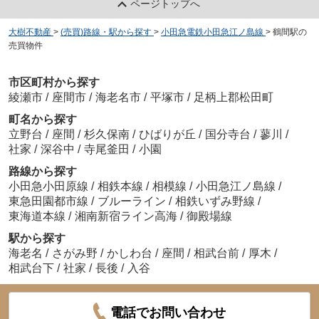
ページトップへ
大樹不動産
>
(売買)路線・駅から探す
>
小田急電鉄小田急江ノ島線
>
鶴間駅の
売買物件
市区町村から探す
綾瀬市
/
座間市
/
海老名市
/
平塚市
/
足柄上郡松田町
町名から探す
立野台
/
座間
/
杉久保南
/
ひばりが丘
/
国分寺台
/
蓼川
/
社家
/
深谷中
/
寺尾釜田
/
小園
路線から探す
小田急小田原線
/
相鉄本線
/
相模線
/
小田急江ノ島線
/
東急田園都市線
/
ブルーライン
/
相鉄いずみ野線
/
東海道本線
/
湘南新宿ライン高海
/
御殿場線
駅から探す
海老名
/
さがみ野
/
かしわ台
/
座間
/
相武台前
/
厚木
/
相武台下
/
社家
/
長後
/
入谷
電話でお問い合わせ