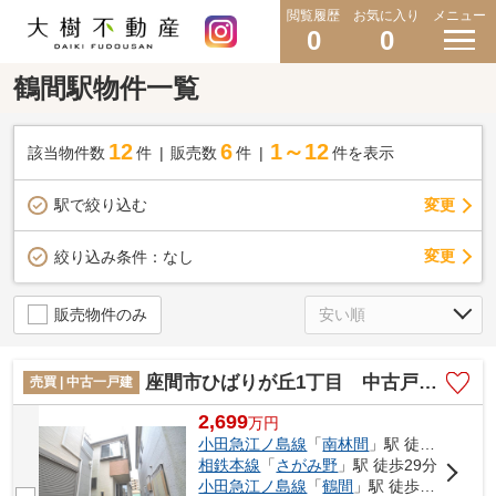
閲覧履歴
お気に入り
メニュー
0
0
鶴間駅物件一覧
12
6
1～12
該当物件数
件
販売数
件
件を表示
駅で絞り込む
変更
変更
絞り込み条件：
なし
販売物件のみ
座間市ひばりが丘1丁目 中古戸建て【仲介手数料無料】
売買 | 中古一戸建
2,699
万
円
小田急江ノ島線
「
南林間
」駅 徒歩23分
相鉄本線
「
さがみ野
」駅 徒歩29分
小田急江ノ島線
「
鶴間
」駅 徒歩30分