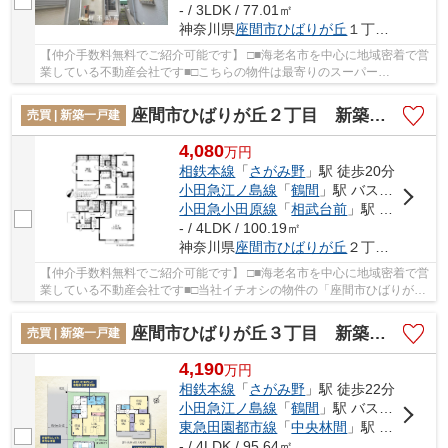
- / 3LDK / 77.01㎡
神奈川県
座間市
ひばりが丘
１丁目47-17
【仲介手数料無料でご紹介可能です】 □■海老名市を中心に地域密着で営
業している不動産会社です■□こちらの物件は最寄りのスーパー
「maruetsu(マルエツ) ひばりが丘店」が338m以内にあ...
座間市ひばりが丘２丁目 新築戸建て 全１棟【仲介手数料無料】
売買 | 新築一戸建
4,080
万
円
相鉄本線
「
さがみ野
」駅 徒歩20分
小田急江ノ島線
「
鶴間
」駅 バス12分 「南鶴間自治会館入口」 停歩10分
小田急小田原線
「
相武台前
」駅 バス16分 「ひばりが丘一丁目（神奈川県）」 停歩12分
- / 4LDK / 100.19㎡
神奈川県
座間市
ひばりが丘
２丁目64-5
【仲介手数料無料でご紹介可能です】 □■海老名市を中心に地域密着で営
業している不動産会社です■□当社イチオシの物件の「座間市ひばりが丘
２丁目 新築戸建て 全１棟【仲介手数料無料...
座間市ひばりが丘３丁目 新築戸建て 全１棟【仲介手数料無料】
売買 | 新築一戸建
4,190
万
円
相鉄本線
「
さがみ野
」駅 徒歩22分
小田急江ノ島線
「
鶴間
」駅 バス12分 「西鶴間８丁目」 停歩10分
東急田園都市線
「
中央林間
」駅 バス17分 「ひばりが丘四丁目」 停歩6分
- / 4LDK / 95.64㎡