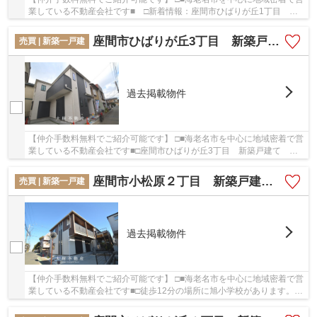
業している不動産会社です■ □新着情報：座間市ひばりが丘1丁目 中
古戸建て【仲介手数料無料】の空室情報ならコ...
座間市ひばりが丘3丁目 新築戸建て 全１棟【仲介手数料無料】
売買 | 新築一戸建
過去掲載物件
【仲介手数料無料でご紹介可能です】 □■海老名市を中心に地域密着で営
業している不動産会社です■□座間市ひばりが丘3丁目 新築戸建て 全
１棟【仲介手数料無料】：小田急江ノ島線鶴間...
座間市小松原２丁目 新築戸建て 全１棟【仲介手数料無料】
売買 | 新築一戸建
過去掲載物件
【仲介手数料無料でご紹介可能です】 □■海老名市を中心に地域密着で営
業している不動産会社です■□徒歩12分の場所に旭小学校があります。吹
き抜けの開放感が格の違いを演出しています。...