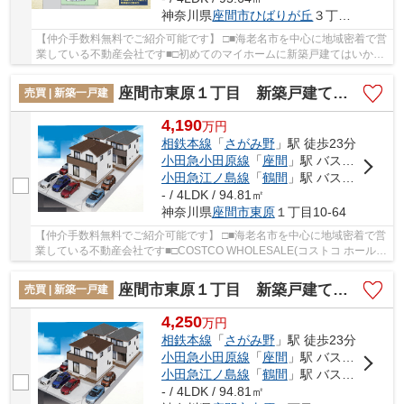
神奈川県
座間市
ひばりが丘
３丁目50-5
【仲介手数料無料でご紹介可能です】 □■海老名市を中心に地域密着で営
業している不動産会社です■□初めてのマイホームに新築戸建てはいかが
でしょうか。移動時間を短縮できる相鉄本線さ...
座間市東原１丁目 新築戸建て 全３棟【仲介手数料無料】
売買 | 新築一戸建
4,190
万
円
相鉄本線
「
さがみ野
」駅 徒歩23分
小田急小田原線
「
座間
」駅 バス8分 「栗原交番前」 停歩11分
小田急江ノ島線
「
鶴間
」駅 バス14分 「県公社東原団地前」 停歩14分
- / 4LDK / 94.81㎡
神奈川県
座間市
東原
１丁目10-64
【仲介手数料無料でご紹介可能です】 □■海老名市を中心に地域密着で営
業している不動産会社です■□COSTCO WHOLESALE(コストコ ホールセ
ール) 座間倉庫店まで489mです。新築の戸建て物件...
座間市東原１丁目 新築戸建て 全３棟【仲介手数料無料】
売買 | 新築一戸建
4,250
万
円
相鉄本線
「
さがみ野
」駅 徒歩23分
小田急小田原線
「
座間
」駅 バス8分 「栗原交番前」 停歩11分
小田急江ノ島線
「
鶴間
」駅 バス14分 「県公社東原団地前」 停歩14分
- / 4LDK / 94.81㎡