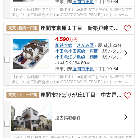
神奈川県
座間市
東原
１丁目10-64
【仲介手数料無料でご紹介可能です】 □■海老名市を中心に地域密着で営
業している不動産会社です■□COSTCO WHOLESALE(コストコ ホールセ
ール) 座間倉庫店まで489mです。新築の戸建て物件...
座間市東原１丁目 新築戸建て 全３棟【仲介手数料無料】
売買 | 新築一戸建
4,590
万
円
相鉄本線
「
さがみ野
」駅 徒歩23分
小田急小田原線
「
座間
」駅 バス8分 「栗原交番前」 停歩11分
小田急江ノ島線
「
鶴間
」駅 バス14分 「県公社東原団地前」 停歩14分
- / 4LDK / 94.80㎡
神奈川県
座間市
東原
１丁目10-64
【仲介手数料無料でご紹介可能です】 □■海老名市を中心に地域密着で営
業している不動産会社です■□COSTCO WHOLESALE(コストコ ホールセ
ール) 座間倉庫店まで489mです。新築の戸建て物件...
座間市ひばりが丘1丁目 中古戸建て【仲介手数料無料】
売買 | 中古一戸建
過去掲載物件
【仲介手数料無料でご紹介可能です】 □■海老名市を中心に地域密着で営