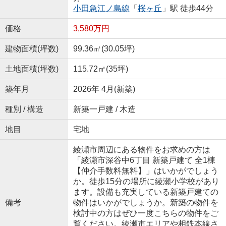
小田急江ノ島線
「
桜ヶ丘
」駅 徒歩44分
価格
3,580万円
建物面積(坪数)
99.36㎡(30.05坪)
土地面積(坪数)
115.72㎡(35坪)
築年月
2026年 4月(新築)
種別 / 構造
新築一戸建 / 木造
地目
宅地
綾瀬市周辺にある物件をお求めの方は
「綾瀬市深谷中6丁目 新築戸建て 全1棟
【仲介手数料無料】」はいかがでしょう
か。徒歩15分の場所に綾瀬小学校があり
ます。設備も充実している新築戸建ての
備考
物件はいかがでしょうか。新築の物件を
検討中の方はぜひ一度こちらの物件をご
覧ください。綾瀬市エリアや相鉄本線さ