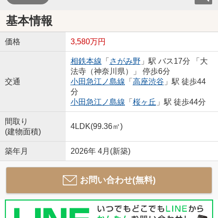
基本情報
価格
3,580万円
相鉄本線
「
さがみ野
」駅 バス17分 「大
法寺（神奈川県）」 停歩6分
交通
小田急江ノ島線
「
高座渋谷
」駅 徒歩44
分
小田急江ノ島線
「
桜ヶ丘
」駅 徒歩44分
間取り
4LDK(99.36㎡)
(建物面積)
築年月
2026年 4月(新築)
お問い合わせ(無料)