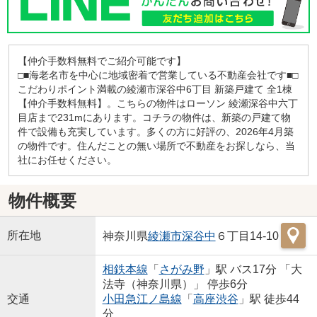
【仲介手数料無料でご紹介可能です】
□■海老名市を中心に地域密着で営業している不動産会社です■□
こだわりポイント満載の綾瀬市深谷中6丁目 新築戸建て 全1棟
【仲介手数料無料】。こちらの物件はローソン 綾瀬深谷中六丁
目店まで231mにあります。コチラの物件は、新築の戸建て物
件で設備も充実しています。多くの方に好評の、2026年4月築
の物件です。住んだことの無い場所で不動産をお探しなら、当
社にお任せください。
物件概要
所在地
神奈川県
綾瀬市
深谷中
６丁目14-10
相鉄本線
「
さがみ野
」駅 バス17分 「大
法寺（神奈川県）」 停歩6分
交通
小田急江ノ島線
「
高座渋谷
」駅 徒歩44
分