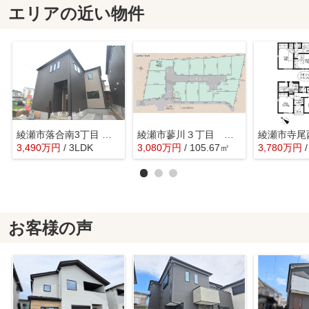
エリアの近い物件
綾瀬市落合南3丁目 新築戸建て 全2棟【仲介手数料無料】
綾瀬市蓼川３丁目 売地 全13区画【仲介手数料無料】
3,490
万
円
/ 3LDK
3,080
万
円
/ 105.67㎡
3,780
万
円
お客様の声