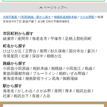
ページトップへ
大樹不動産
>
(売買)路線・駅から探す
>
相模鉄道相鉄本線
>
さがみ野駅
>
綾瀬
市深谷中6丁目 新築戸建て 全1棟【仲介手数料無料】
市区町村から探す
綾瀬市
/
座間市
/
海老名市
/
平塚市
/
足柄上郡松田町
町名から探す
ひばりが丘
/
立野台
/
座間
/
杉久保南
/
国分寺台
/
蓼川
/
寺尾釜田
/
社家
/
深谷中
/
相模が丘
路線から探す
小田急小田原線
/
相鉄本線
/
相模線
/
小田急江ノ島線
/
東急田園都市線
/
ブルーライン
/
相鉄いずみ野線
/
東海道本線
/
湘南新宿ライン高海
/
御殿場線
駅から探す
海老名
/
かしわ台
/
さがみ野
/
座間
/
厚木
/
相武台前
/
社家
/
相武台下
/
長後
/
入谷