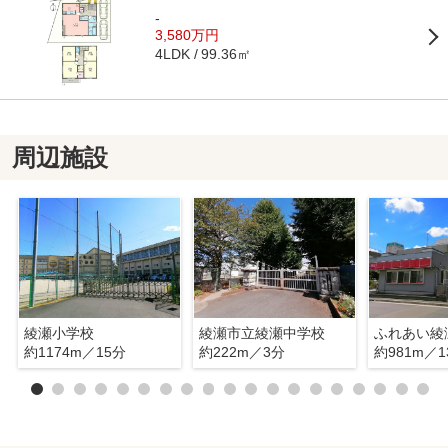
-
3,580万円
99.36㎡
4LDK
周辺施設
綾瀬小学校
綾瀬市立綾瀬中学校
ふれあい綾
約1174m／15分
約222m／3分
約981m／1