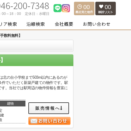
00
00
：00～18：00
定休日：
水曜日
介手数料無料】
料】
は北の台小学校まで503m以内にあるのが
条件でいただく新築戸建ての物件です。駅
です。当社では駅周辺の物件情報を豊富に
建物
販売情報へ
定
階建
造