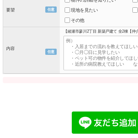
要望
任意
現地を見たい
その他
【綾瀬市蓼川2丁目 新築戸建て 全2棟【
内容
任意