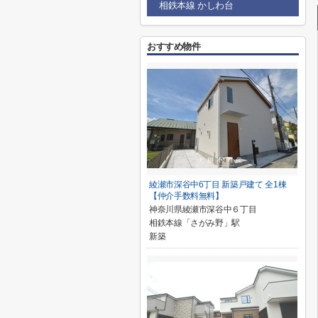
相鉄本線 かしわ台
おすすめ物件
綾瀬市深谷中6丁目 新築戸建て 全1棟
【仲介手数料無料】
神奈川県綾瀬市深谷中６丁目
相鉄本線「さがみ野」駅
新築