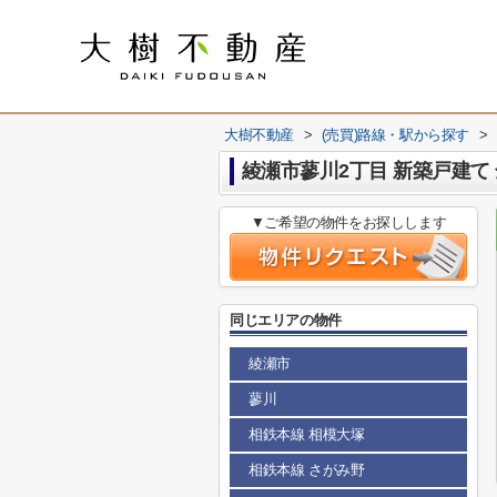
大樹不動産
>
(売買)路線・駅から探す
>
綾瀬市蓼川2丁目 新築戸建て
▼ご希望の物件をお探しします
同じエリアの物件
綾瀬市
蓼川
相鉄本線 相模大塚
相鉄本線 さがみ野