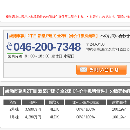
※地図上に表示される物件の位置は付近住所に所在することを表すものであり、実際の物
綾瀬市蓼川2丁目 新築戸建て 全2棟【仲介手数料無料】
へのお問い合わ
046-200-7348
〒243-0433
神奈川県海老名市河原口５丁目
9：00～18：00 定休日:水曜日
綾瀬市蓼川2丁目 新築戸建て 全2棟【仲介手数料無料】
の販売物
区画
価格
間取り
建物面積
建ぺい率/容積率
2号棟
3,980万円
4LDK
60%/ 160%
100.19㎡
1号棟
4,280万円
4LDK
60%/ 160%
100.19㎡