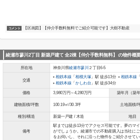
【区画図】【仲介手数料無料でご紹介可能です】大樹不動産
コメント
綾瀬市蓼川2丁目 新築戸建て 全2棟【仲介手数料無料】
の物件概
所在地
神奈川県
綾瀬市
蓼川
２丁目6-5
相鉄本線
「
相模大塚
」駅 徒歩13分
相鉄本線
交通
相鉄本線
「
かしわ台
」駅 徒歩34分
価格
3,980万円～4,280万円
築年月（築
建物面積/坪数
100.19㎡/30.3坪
土地面積/
種別/構造
新築一戸建 / 木造
地目
駅までは徒歩13分でアクセス可能です。夢のマ
備考
がでしょうか。綾瀬市での不動産購入は当社にご
をお伺いし、それに沿った物件をご紹介させてい