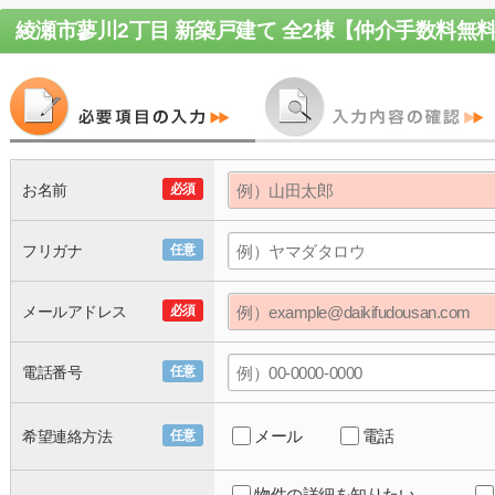
綾瀬市蓼川2丁目 新築戸建て 全2棟【仲介手数料無
お名前
必須
フリガナ
任意
メールアドレス
必須
電話番号
任意
メール
電話
希望連絡方法
任意
物件の詳細を知りたい