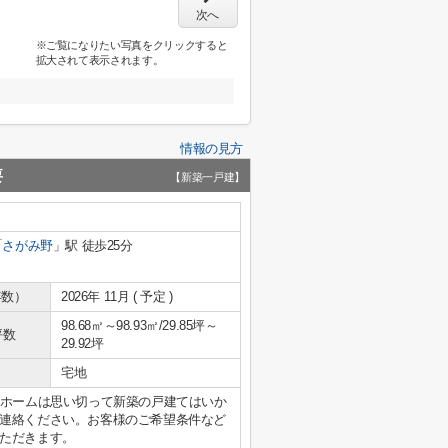
次へ
※ご覧になりたい写真をクリックすると
拡大されて表示されます。
情報の見方
要
【新築一戸建】
「
さがみ野
」駅 徒歩25分
年数）
2026年 11月 ( 予定 )
98.68㎡～98.93㎡/29.85坪～
坪数
29.92坪
宅地
イホームは思い切って新築の戸建てはいか
連絡ください。お客様のご希望条件など
ただきます。