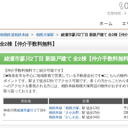
営業時間：
9
相模鉄道相鉄本線
>
相模大塚駅
>
綾瀬市蓼川2丁目 新築戸建て 全2棟【仲
 全2棟【仲介手数料無料】
綾瀬市蓼川2丁目 新築戸建て 全2棟【仲介手数料無
【仲介手数料無料でご紹介可能です】
□■海老名市を中心に地域密着で営業している不動産会社です■□こちらの物件
ポイントです。駅まで徒歩13分でアクセス可能です。多くの方からこだわり
へのアクセスを重視される方には、相鉄本線相模大塚周辺の物件がおすすめ
取り扱っております。
所在地
交通
相鉄本線
「
相模大塚
」駅 徒歩13分
予
神奈川県
綾瀬市
蓼川
２丁目6-
相鉄本線
「
さがみ野
」駅 徒歩25分
2
5
相鉄本線
「
かしわ台
」駅 徒歩34分
木