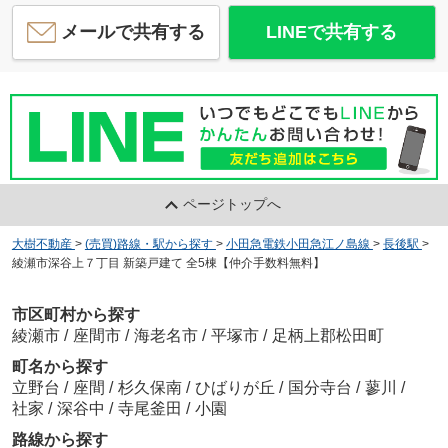
メールで共有する
LINEで共有する
ページトップへ
大樹不動産
>
(売買)路線・駅から探す
>
小田急電鉄小田急江ノ島線
>
長後駅
>
綾瀬市深谷上７丁目 新築戸建て 全5棟【仲介手数料無料】
市区町村から探す
綾瀬市
/
座間市
/
海老名市
/
平塚市
/
足柄上郡松田町
町名から探す
立野台
/
座間
/
杉久保南
/
ひばりが丘
/
国分寺台
/
蓼川
/
社家
/
深谷中
/
寺尾釜田
/
小園
路線から探す