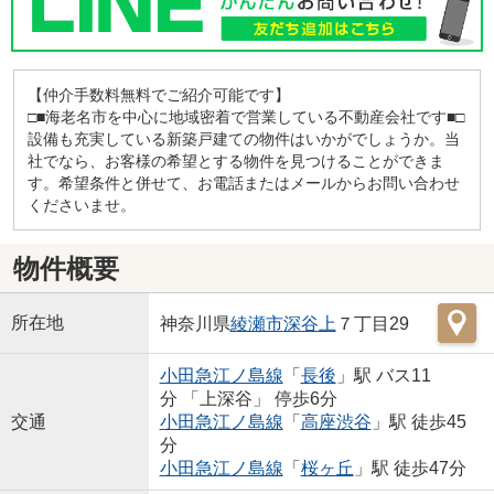
【仲介手数料無料でご紹介可能です】
□■海老名市を中心に地域密着で営業している不動産会社です■□
設備も充実している新築戸建ての物件はいかがでしょうか。当
社でなら、お客様の希望とする物件を見つけることができま
す。希望条件と併せて、お電話またはメールからお問い合わせ
くださいませ。
物件概要
所在地
神奈川県
綾瀬市
深谷上
７丁目29
小田急江ノ島線
「
長後
」駅 バス11
分 「上深谷」 停歩6分
交通
小田急江ノ島線
「
高座渋谷
」駅 徒歩45
分
小田急江ノ島線
「
桜ヶ丘
」駅 徒歩47分