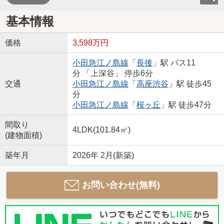
基本情報
価格
3,598万円
小田急江ノ島線
「
長後
」駅 バス11
分 「上深谷」 停歩6分
交通
小田急江ノ島線
「
高座渋谷
」駅 徒歩45
分
小田急江ノ島線
「
桜ヶ丘
」駅 徒歩47分
間取り
4LDK(101.84㎡)
(建物面積)
築年月
2026年 2月(新築)
お問い合わせ(無料)