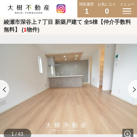
閲覧履歴
お気に入り
メニュー
1
0
綾瀬市深谷上７丁目 新築戸建て 全5棟【仲介手数料
無料】 (
1
物件)
1 / 43