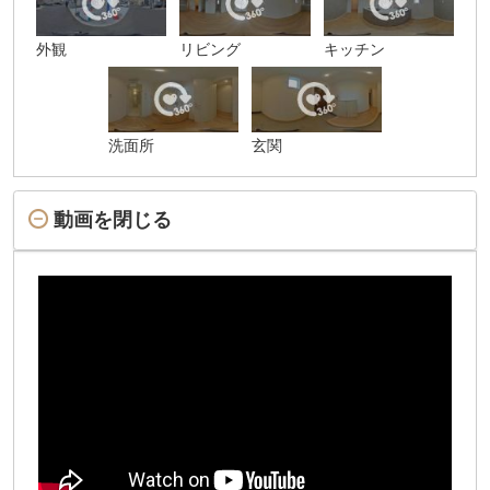
外観
リビング
キッチン
洗面所
玄関
動画を閉じる