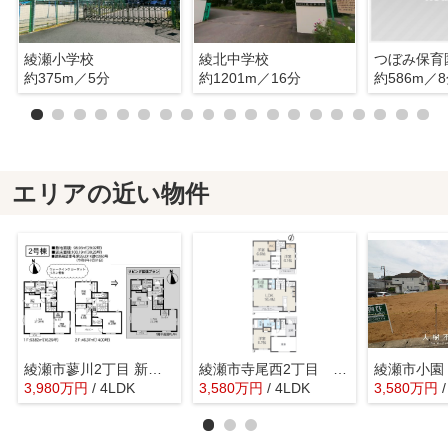
綾瀬小学校
綾北中学校
つぼみ保育
約375m／5分
約1201m／16分
約586m／
エリアの近い物件
綾瀬市蓼川2丁目 新築戸建て 全2棟【仲介手数料無料】
綾瀬市寺尾西2丁目 新築戸建て 全１棟【仲介手数料無料】
3,980
万
円
/ 4LDK
3,580
万
円
/ 4LDK
3,580
万
円