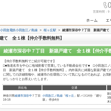
営業時間：
9
小田急電鉄小田急江ノ島線
>
桜ヶ丘駅
>
綾瀬市深谷中７丁目 新築戸建て
建て 全１棟【仲介手数料無料】
綾瀬市深谷中７丁目 新築戸建て 全１棟【仲介手
【仲介手数料無料でご紹介可能です】
□■海老名市を中心に地域密着で営業している不動産会社です■ □小田急江
目 新築戸建て 全１棟【仲介手数料無料】。内外装共に綺麗な新築戸建て
に関しての詳細情報や、綾瀬市の住環境について気になるのであれば、お気
がしっかりとお答えいたします。
所在地
交通
新
神奈川県
綾瀬市
深谷中
７丁目
小田急江ノ島線
「
桜ヶ丘
」駅 バス14分 「廻り
3
16-16
坂」 停歩4分
木