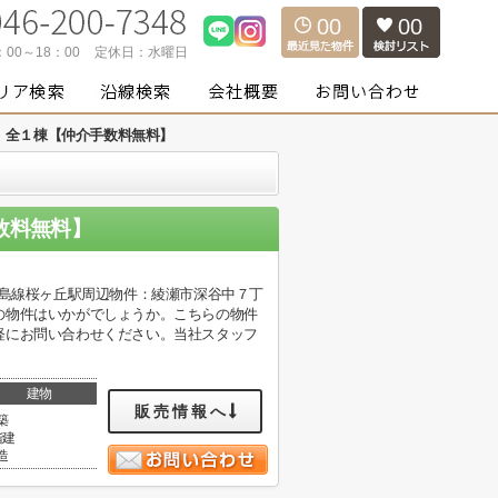
00
00
：00～18：00
定休日：
水曜日
 全１棟【仲介手数料無料】
数料無料】
ノ島線桜ヶ丘駅周辺物件：綾瀬市深谷中７丁
の物件はいかがでしょうか。こちらの物件
軽にお問い合わせください。当社スタッフ
建物
販売情報へ
築
階建
造