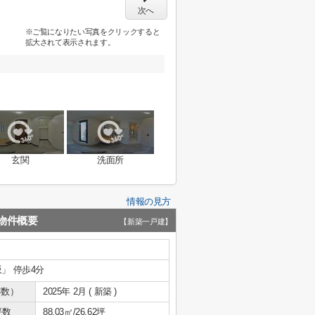
次へ
※ご覧になりたい写真をクリックすると
拡大されて表示されます。
玄関
洗面所
情報の見方
物件概要
【新築一戸建】
坂」 停歩4分
年数）
2025年 2月 ( 新築 )
坪数
88.03㎡/26.62坪