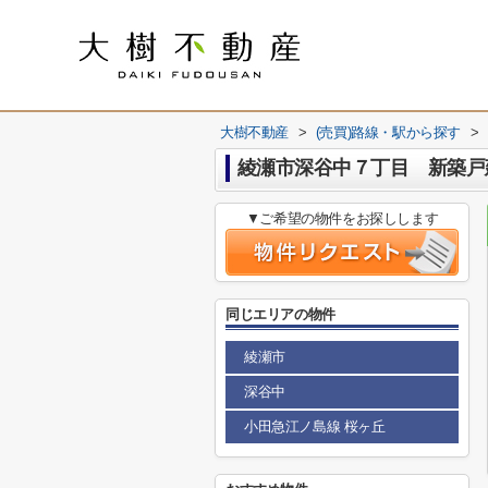
大樹不動産
>
(売買)路線・駅から探す
>
綾瀬市深谷中７丁目 新築戸
▼ご希望の物件をお探しします
同じエリアの物件
綾瀬市
深谷中
小田急江ノ島線 桜ヶ丘