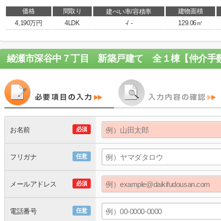
価格
間取り
建物面積
建ぺい率/容積率
4,190万円
4LDK
-/ -
129.06㎡
お名前
必須
フリガナ
任意
メールアドレス
必須
電話番号
任意