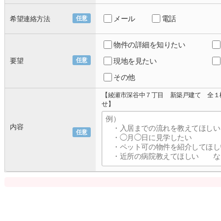
メール
電話
希望連絡方法
任意
物件の詳細を知りたい
要望
任意
現地を見たい
その他
【綾瀬市深谷中７丁目 新築戸建て 全１
せ】
内容
任意