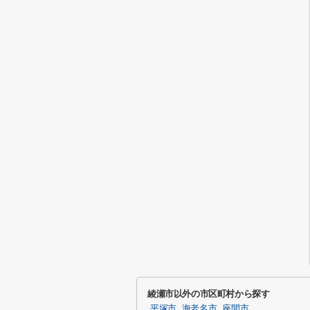
綾瀬市以外の市区町村から探す
平塚市
海老名市
座間市