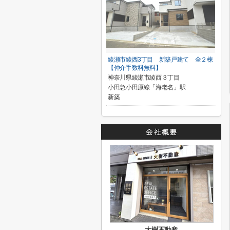
綾瀬市綾西3丁目 新築戸建て 全２棟
【仲介手数料無料】
神奈川県綾瀬市綾西３丁目
小田急小田原線「海老名」駅
新築
大樹不動産