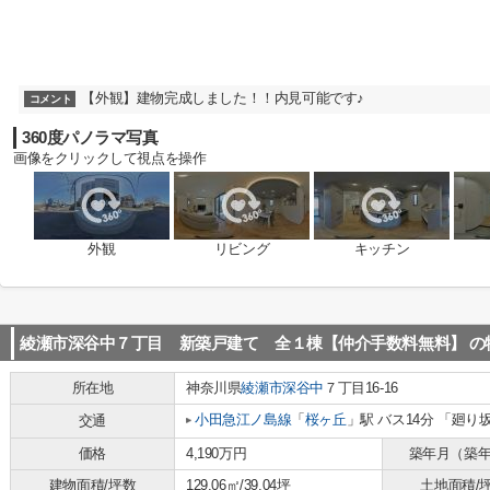
【外観】建物完成しました！！内見可能です♪
コメント
360度パノラマ写真
画像をクリックして視点を操作
外観
リビング
キッチン
綾瀬市深谷中７丁目 新築戸建て 全１棟【仲介手数料無料】
の
所在地
神奈川県
綾瀬市
深谷中
７丁目16-16
小田急江ノ島線
「
桜ヶ丘
」駅 バス14分 「廻り
交通
価格
4,190万円
築年月（築
建物面積/坪数
129.06㎡/39.04坪
土地面積/