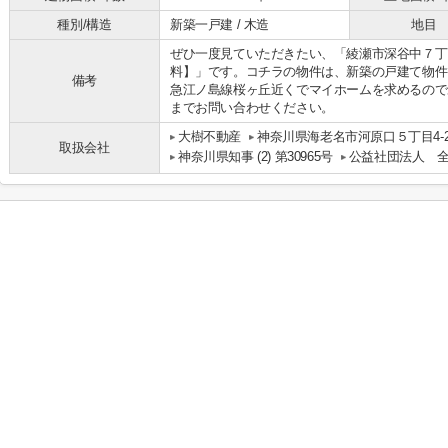
種別/構造
新築一戸建 / 木造
地目
ぜひ一度見ていただきたい、「綾瀬市深谷中７丁
料】」です。コチラの物件は、新築の戸建て物件
備考
急江ノ島線桜ヶ丘近くでマイホームを求めるので
までお問い合わせください。
大樹不動産
神奈川県海老名市河原口５丁目4-20
取扱会社
神奈川県知事 (2) 第30965号
公益社団法人 