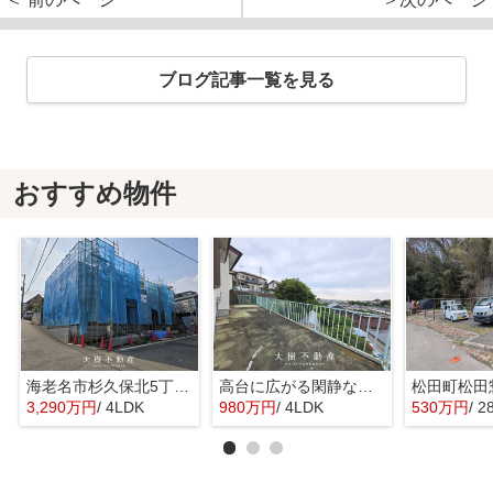
ブログ記事一覧を見る
おすすめ物件
海老名市杉久保北5丁目 新築戸建て 全3棟
高台に広がる閑静な住宅 暮らしの楽しみ
3,290万円
/ 4LDK
980万円
/ 4LDK
530万円
/ 2