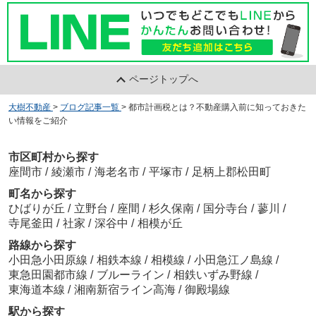
ページトップへ
大樹不動産
>
ブログ記事一覧
>
都市計画税とは？不動産購入前に知っておきた
い情報をご紹介
市区町村から探す
座間市
/
綾瀬市
/
海老名市
/
平塚市
/
足柄上郡松田町
町名から探す
ひばりが丘
/
立野台
/
座間
/
杉久保南
/
国分寺台
/
蓼川
/
寺尾釜田
/
社家
/
深谷中
/
相模が丘
路線から探す
小田急小田原線
/
相鉄本線
/
相模線
/
小田急江ノ島線
/
東急田園都市線
/
ブルーライン
/
相鉄いずみ野線
/
東海道本線
/
湘南新宿ライン高海
/
御殿場線
駅から探す