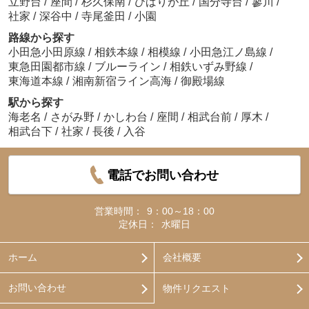
立野台
/
座間
/
杉久保南
/
ひばりが丘
/
国分寺台
/
蓼川
/
社家
/
深谷中
/
寺尾釜田
/
小園
路線から探す
小田急小田原線
/
相鉄本線
/
相模線
/
小田急江ノ島線
/
東急田園都市線
/
ブルーライン
/
相鉄いずみ野線
/
東海道本線
/
湘南新宿ライン高海
/
御殿場線
駅から探す
海老名
/
さがみ野
/
かしわ台
/
座間
/
相武台前
/
厚木
/
相武台下
/
社家
/
長後
/
入谷
電話でお問い合わせ
営業時間：
9：00～18：00
定休日：
水曜日
ホーム
会社概要
お問い合わせ
物件リクエスト