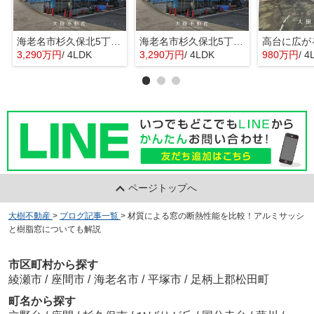
海老名市杉久保北5丁目 新築戸建て 全3棟
海老名市杉久保北5丁目 新築戸建て 全3棟
3,290万円
/ 4LDK
3,290万円
/ 4LDK
980万円
/ 4
ページトップへ
大樹不動産
>
ブログ記事一覧
>
材質による窓の断熱性能を比較！アルミサッシ
と樹脂窓についても解説
市区町村から探す
綾瀬市
/
座間市
/
海老名市
/
平塚市
/
足柄上郡松田町
町名から探す