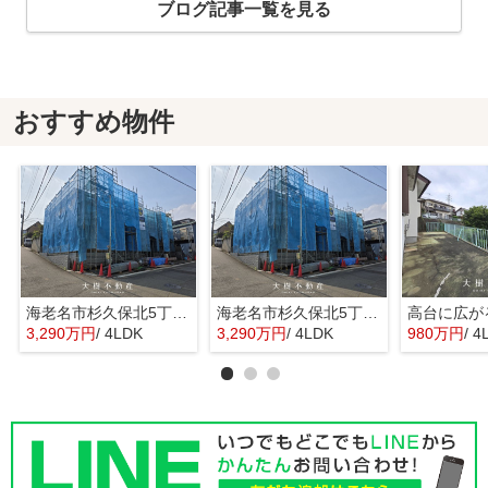
ブログ記事一覧を見る
おすすめ物件
海老名市杉久保北5丁目 新築戸建て 全3棟
海老名市杉久保北5丁目 新築戸建て 全3棟
3,290万円
/ 4LDK
3,290万円
/ 4LDK
980万円
/ 4