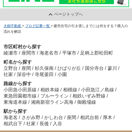
ページトップへ
大樹不動産
>
ブログ記事一覧
>
建売住宅の引き渡しまでには何をする？購入の
流れを解説
市区町村から探す
綾瀬市
/
座間市
/
海老名市
/
平塚市
/
足柄上郡松田町
町名から探す
立野台
/
座間
/
杉久保南
/
ひばりが丘
/
国分寺台
/
蓼川
/
社家
/
深谷中
/
寺尾釜田
/
小園
路線から探す
小田急小田原線
/
相鉄本線
/
相模線
/
小田急江ノ島線
/
東急田園都市線
/
ブルーライン
/
相鉄いずみ野線
/
東海道本線
/
湘南新宿ライン高海
/
御殿場線
駅から探す
海老名
/
さがみ野
/
かしわ台
/
座間
/
相武台前
/
厚木
/
相武台下
/
社家
/
長後
/
入谷