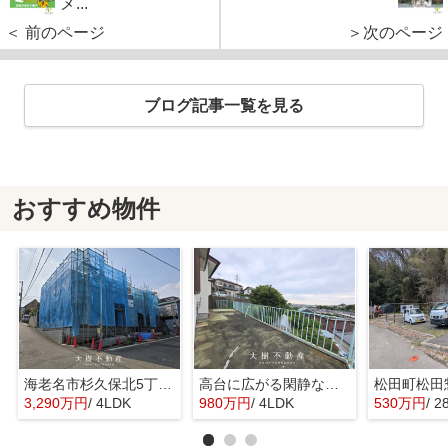
メ...
＜ 前のページ
＞次のページ
ブログ記事一覧を見る
おすすめ物件
海老名市杉久保北5丁目 新築戸建て 全3棟
高台に広がる閑静な住宅 暮らしの楽しみ
3,290万円
/ 4LDK
980万円
/ 4LDK
530万円
/ 2