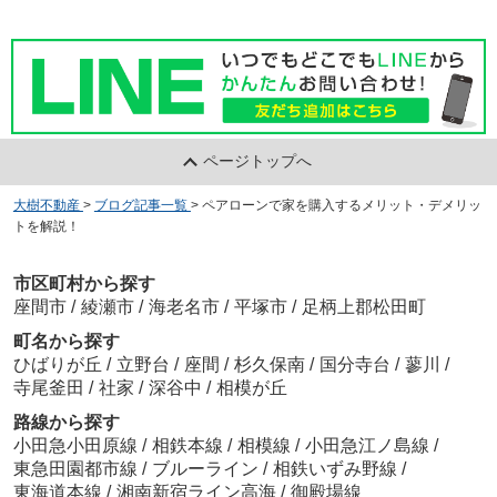
ページトップへ
大樹不動産
>
ブログ記事一覧
>
ペアローンで家を購入するメリット・デメリッ
トを解説！
市区町村から探す
座間市
/
綾瀬市
/
海老名市
/
平塚市
/
足柄上郡松田町
町名から探す
ひばりが丘
/
立野台
/
座間
/
杉久保南
/
国分寺台
/
蓼川
/
寺尾釜田
/
社家
/
深谷中
/
相模が丘
路線から探す
小田急小田原線
/
相鉄本線
/
相模線
/
小田急江ノ島線
/
東急田園都市線
/
ブルーライン
/
相鉄いずみ野線
/
東海道本線
/
湘南新宿ライン高海
/
御殿場線