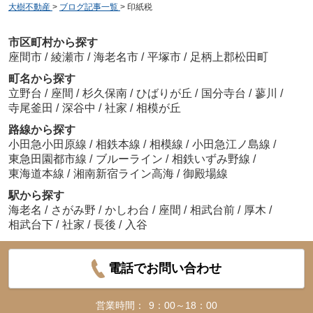
大樹不動産
>
ブログ記事一覧
>
印紙税
市区町村から探す
座間市
/
綾瀬市
/
海老名市
/
平塚市
/
足柄上郡松田町
町名から探す
立野台
/
座間
/
杉久保南
/
ひばりが丘
/
国分寺台
/
蓼川
/
寺尾釜田
/
深谷中
/
社家
/
相模が丘
路線から探す
小田急小田原線
/
相鉄本線
/
相模線
/
小田急江ノ島線
/
東急田園都市線
/
ブルーライン
/
相鉄いずみ野線
/
東海道本線
/
湘南新宿ライン高海
/
御殿場線
駅から探す
海老名
/
さがみ野
/
かしわ台
/
座間
/
相武台前
/
厚木
/
相武台下
/
社家
/
長後
/
入谷
電話でお問い合わせ
営業時間：
9：00～18：00