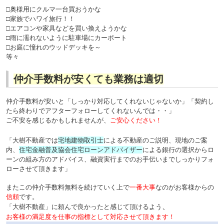
□奥様用にクルマ一台買おうかな
□家族でハワイ旅行！！
□エアコンや家具などを買い換えようかな
□雨に濡れないように駐車場にカーポート
□お庭に憧れのウッドデッキを～
等々
仲介手数料が安くても業務は適切
仲介手数料が安いと「しっかり対応してくれないじゃないか」「契約し
たら終わりでアフターフォローしてくれないんでは・・」
ご不安を感じるかもしれませんが、
ご安心ください！
「大樹不動産では
宅地建物取引士
による不動産のご説明、現地のご案
内、
住宅金融普及協会住宅ローンアドバイザー
による銀行の選択からロ
ーンの組み方のアドバイス、融資実行までのお手伝いまでしっかりフォ
ローさせて頂きます」
またこの仲介手数料無料を続けていく上で
一番大事
なのがお客様からの
信頼
です。
、
「大樹不動産」に頼んで良かったと感じて頂けるよう
お客様の満足度を仕事の指標として対応させて頂きます！