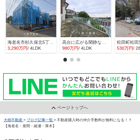
海老名市杉久保北5丁目 新築戸建て 全3棟
高台に広がる閑静な住宅 暮らしの楽しみ
3,290万円
/ 4LDK
980万円
/ 4LDK
530万円
/ 2
ページトップへ
大樹不動産
>
ブログ記事一覧
>
不動産購入時の仲介手数料が無料になる！？
【海老名・座間・綾瀬・厚木】