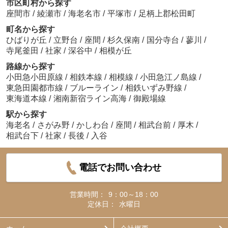
市区町村から探す
座間市
/
綾瀬市
/
海老名市
/
平塚市
/
足柄上郡松田町
町名から探す
ひばりが丘
/
立野台
/
座間
/
杉久保南
/
国分寺台
/
蓼川
/
寺尾釜田
/
社家
/
深谷中
/
相模が丘
路線から探す
小田急小田原線
/
相鉄本線
/
相模線
/
小田急江ノ島線
/
東急田園都市線
/
ブルーライン
/
相鉄いずみ野線
/
東海道本線
/
湘南新宿ライン高海
/
御殿場線
駅から探す
海老名
/
さがみ野
/
かしわ台
/
座間
/
相武台前
/
厚木
/
相武台下
/
社家
/
長後
/
入谷
電話でお問い合わせ
営業時間：
9：00～18：00
定休日：
水曜日