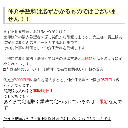
仲介手数料は必ずかかるものではございま
せん！！
まず不動産売買における仲介業とは？
売却物件の購入希望者を探し契約から引渡しまでを、売主様・買主様共
に安全に取引きのサポートをするお仕事
です。
そのお仕事の対価として仲介手数料を受領します。
宅地建物取引業法（法律）ではその算出方法と
上限額
が以下のように定
められています。
□
売買価格の3％+6万円
（税別）※売買価格400万円超の場合
例えば
3000万円
の物件を購入すると、仲介手数料の上限は
96万円
（税
別）となります。
消費税も入れると
105.6万円！
でもでもでも・・・
あくまで宅地取引業法で定められているのは
上限額
なんで
す
そう上限額なので正直上限額以内であればいくらでも良いんです