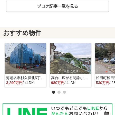
ブログ記事一覧を見る
おすすめ物件
海老名市杉久保北5丁目 新築戸建て 全3棟
高台に広がる閑静な住宅 暮らしの楽しみ
3,290万円
/ 4LDK
980万円
/ 4LDK
530万円
/ 2