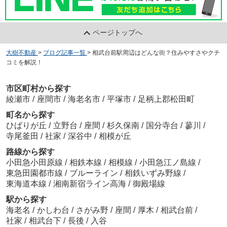
ページトップへ
大樹不動産
>
ブログ記事一覧
>
相武台前駅周辺はどんな街？住みやすさやクチ
コミを解説！
市区町村から探す
綾瀬市
/
座間市
/
海老名市
/
平塚市
/
足柄上郡松田町
町名から探す
ひばりが丘
/
立野台
/
座間
/
杉久保南
/
国分寺台
/
蓼川
/
寺尾釜田
/
社家
/
深谷中
/
相模が丘
路線から探す
小田急小田原線
/
相鉄本線
/
相模線
/
小田急江ノ島線
/
東急田園都市線
/
ブルーライン
/
相鉄いずみ野線
/
東海道本線
/
湘南新宿ライン高海
/
御殿場線
駅から探す
海老名
/
かしわ台
/
さがみ野
/
座間
/
厚木
/
相武台前
/
社家
/
相武台下
/
長後
/
入谷