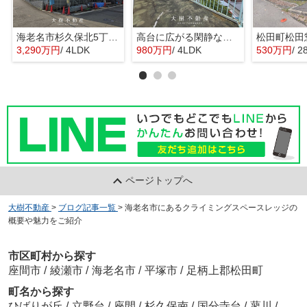
海老名市杉久保北5丁目 新築戸建て 全3棟
高台に広がる閑静な住宅 暮らしの楽しみ
3,290万円
/ 4LDK
980万円
/ 4LDK
530万円
/ 2
ページトップへ
大樹不動産
>
ブログ記事一覧
>
海老名市にあるクライミングスペースレッジの
概要や魅力をご紹介
市区町村から探す
座間市
/
綾瀬市
/
海老名市
/
平塚市
/
足柄上郡松田町
町名から探す
ひばりが丘
/
立野台
/
座間
/
杉久保南
/
国分寺台
/
蓼川
/