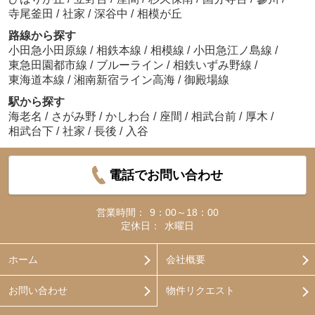
寺尾釜田
/
社家
/
深谷中
/
相模が丘
路線から探す
小田急小田原線
/
相鉄本線
/
相模線
/
小田急江ノ島線
/
東急田園都市線
/
ブルーライン
/
相鉄いずみ野線
/
東海道本線
/
湘南新宿ライン高海
/
御殿場線
駅から探す
海老名
/
さがみ野
/
かしわ台
/
座間
/
相武台前
/
厚木
/
相武台下
/
社家
/
長後
/
入谷
電話でお問い合わせ
営業時間：
9：00～18：00
定休日：
水曜日
ホーム
会社概要
お問い合わせ
物件リクエスト