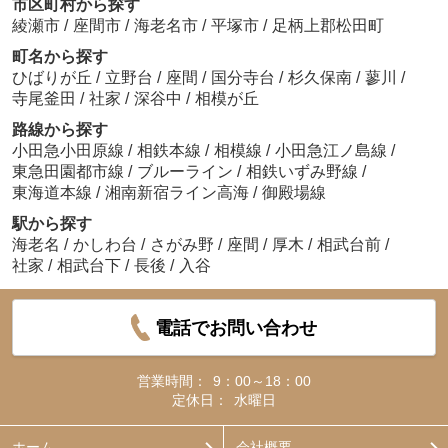
市区町村から探す
綾瀬市
/
座間市
/
海老名市
/
平塚市
/
足柄上郡松田町
町名から探す
ひばりが丘
/
立野台
/
座間
/
国分寺台
/
杉久保南
/
蓼川
/
寺尾釜田
/
社家
/
深谷中
/
相模が丘
路線から探す
小田急小田原線
/
相鉄本線
/
相模線
/
小田急江ノ島線
/
東急田園都市線
/
ブルーライン
/
相鉄いずみ野線
/
東海道本線
/
湘南新宿ライン高海
/
御殿場線
駅から探す
海老名
/
かしわ台
/
さがみ野
/
座間
/
厚木
/
相武台前
/
社家
/
相武台下
/
長後
/
入谷
電話でお問い合わせ
営業時間：
9：00～18：00
定休日：
水曜日
ホーム
会社概要