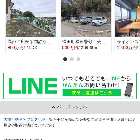
高台に広がる閑静な住宅 暮らしの楽しみ
松田町松田惣領 売地 ■資材置場・駐車場■
980万円
/ 4LDK
530万円
/ 286.60㎡
1,480万円
/
ページトップへ
大樹不動産
>
ブログ記事一覧
>
不動産売却で必要な固定資産評価証明書とは？
用途や取得方法についてご紹介