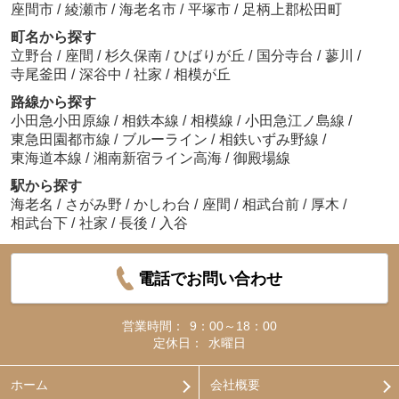
座間市
/
綾瀬市
/
海老名市
/
平塚市
/
足柄上郡松田町
町名から探す
立野台
/
座間
/
杉久保南
/
ひばりが丘
/
国分寺台
/
蓼川
/
寺尾釜田
/
深谷中
/
社家
/
相模が丘
路線から探す
小田急小田原線
/
相鉄本線
/
相模線
/
小田急江ノ島線
/
東急田園都市線
/
ブルーライン
/
相鉄いずみ野線
/
東海道本線
/
湘南新宿ライン高海
/
御殿場線
駅から探す
海老名
/
さがみ野
/
かしわ台
/
座間
/
相武台前
/
厚木
/
相武台下
/
社家
/
長後
/
入谷
電話でお問い合わせ
営業時間：
9：00～18：00
定休日：
水曜日
ホーム
会社概要