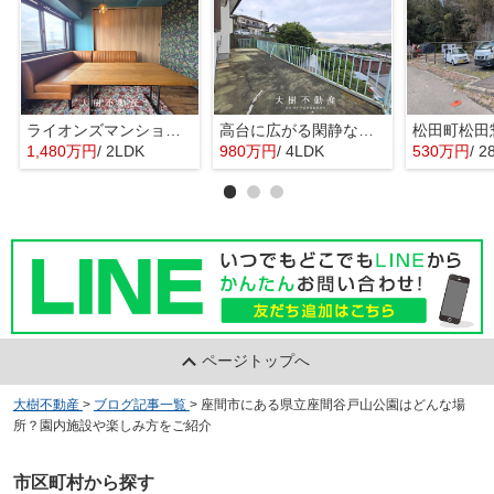
ライオンズマンション門沢橋 3階角住戸
高台に広がる閑静な住宅 暮らしの楽しみ
1,480万円
/ 2LDK
980万円
/ 4LDK
530万円
/ 2
ページトップへ
大樹不動産
>
ブログ記事一覧
>
座間市にある県立座間谷戸山公園はどんな場
所？園内施設や楽しみ方をご紹介
市区町村から探す