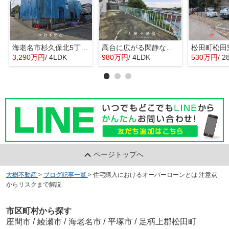
海老名市杉久保北5丁目 新築戸建て 全3棟
高台に広がる閑静な住宅 暮らしの楽しみ
3,290万円
/ 4LDK
980万円
/ 4LDK
530万円
/ 2
ページトップへ
大樹不動産
>
ブログ記事一覧
>
住宅購入におけるオーバーローンとは 注意点
からリスクまで解説
市区町村から探す
座間市
/
綾瀬市
/
海老名市
/
平塚市
/
足柄上郡松田町