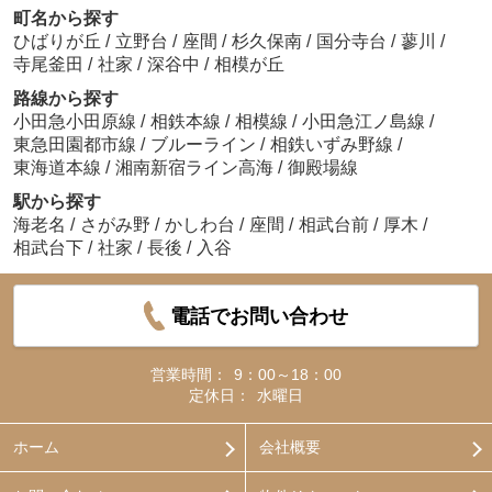
町名から探す
ひばりが丘
/
立野台
/
座間
/
杉久保南
/
国分寺台
/
蓼川
/
寺尾釜田
/
社家
/
深谷中
/
相模が丘
路線から探す
小田急小田原線
/
相鉄本線
/
相模線
/
小田急江ノ島線
/
東急田園都市線
/
ブルーライン
/
相鉄いずみ野線
/
東海道本線
/
湘南新宿ライン高海
/
御殿場線
駅から探す
海老名
/
さがみ野
/
かしわ台
/
座間
/
相武台前
/
厚木
/
相武台下
/
社家
/
長後
/
入谷
電話でお問い合わせ
営業時間：
9：00～18：00
定休日：
水曜日
ホーム
会社概要