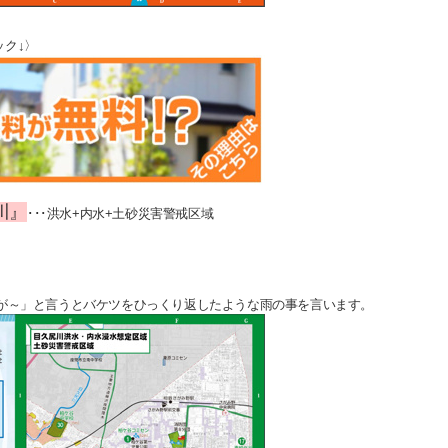
ック↓〉
川』
･･･洪水+内水+土砂災害警戒区域
雨が～」と言うとバケツをひっくり返したような雨の事を言います。