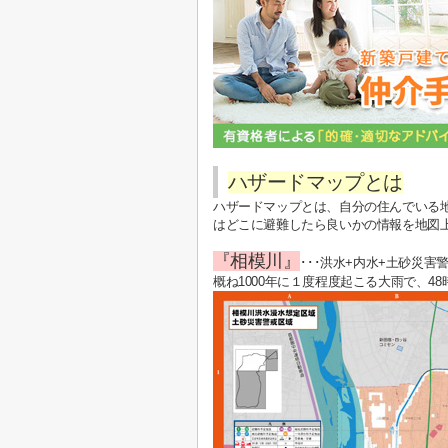
ハザードマップとは
ハザードマップとは、自分の住んでいる
はどこに避難したら良いかの情報を地図
『相模川』
･･･洪水+内水+土砂災害
概ね1000年に１度程度起こる大雨で、48