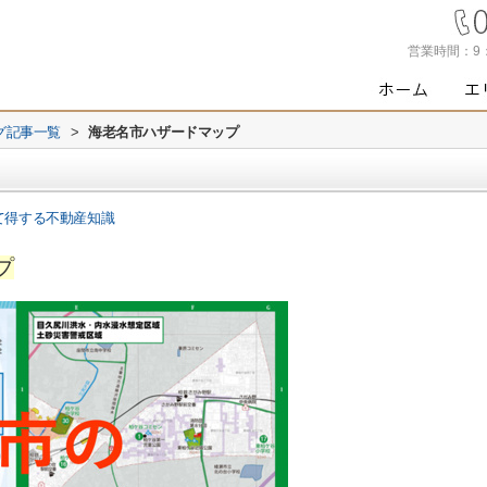
営業時間：
9
グ記事一覧
>
海老名市ハザードマップ
て得する不動産知識
プ