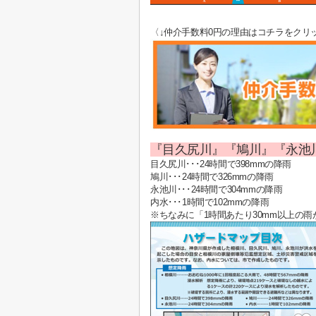
〈↓仲介手数料
0
円の理由はコチラをクリ
『目久尻川』『鳩川』『永池
目久尻川･･･24時間で398mmの降雨
鳩川･･･24時間で326mmの降雨
永池川･･･24時間で304mmの降雨
内水･･･1時間で102mmの降雨
※ちなみに「1時間あたり30mm以上の