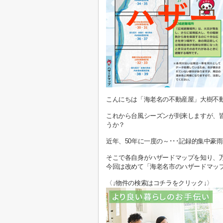
こんにちは「海老名の不動産屋」大樹不
これから台風シーズンが到来しますが、
うか？
近年、50年に一度の～･･･記録的集中
そこで各自身がハザードマップを知り、
今回は改めて「海老名市のハザードマップ」
〈↓物件の検索はコチラをクリック↓〉