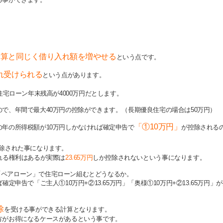
合算と同じく借り入れ額を増やせる
という点です。
れ受けられる
という点があります。
住宅ローン年末残高が4000万円だとします。
で、年間で最大40万円の控除ができます。（長期優良住宅の場合は50万円）
「①10万円」
年の所得税額が10万円しかなければ確定申告で
が控除される
除された事になります。
れる権利はあるが実際は
23.65万円
しか控除されないという事になります。
円の「ペアローン」で住宅ローン組むとどうなるか。
定申告で「ご主人①10万円+②13.65万円」「奥様①10万円+②13.65万円
除
を受ける事ができる計算となります。
方がお得になるケースがあるという事です。