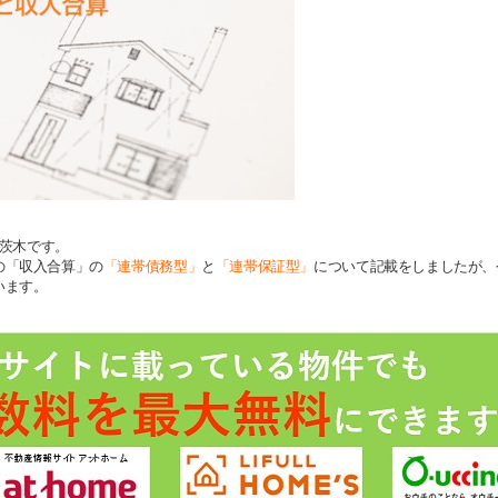
産の茨木です。
の「収入合算」の
「連帯債務型」
と
「連帯保証型」
について記載をしましたが、
います。