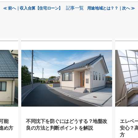
記事一覧
≪ 前へ｜収入合算【住宅ローン】
用途地域とは？？｜次へ ≫
可能
不同沈下を防ぐにはどうする？地盤改
エレベ
進め方
良の方法と判断ポイントを解説
安心？
方