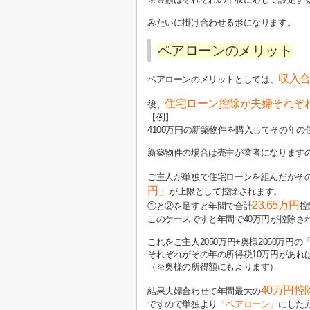
みたいに掛け合わせる形になります。
ペアローンのメリット
収入
ペアローンのメリットとしては、
住宅ローン控除が夫婦それぞ
後、
【例】
4100万円の新築物件を購入してその年の
新築物件の場合は売主が業者になりますの
ご主人が単独で住宅ローンを組んだがその
円」
が上限として控除されます。
23.65万円
①と②を足すと年間で合計
控
このケースですと年間で40万円が控除さ
これをご主人2050万円+奥様2050万
それぞれがその年の所得税10万円があれば確
（※奥様の所得額にもよります）
40万円控
結果夫婦合わせて年間最大の
ですので単独より
「ペアローン」
にした