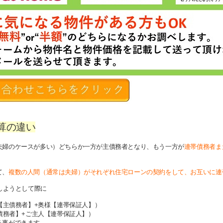
算の違い
夫婦のケースが多い）どちらか一方が主債務者となり、もう一方が
連帯債務者ま
て、
複数の人間（通常は夫婦）がそれぞれ住宅ローンの契約をして、お互いに連
しようとして際に
人【主債務者】+奥様【連帯保証人】）
主債務者】+ご主人【連帯保証人】）
る事ができます。