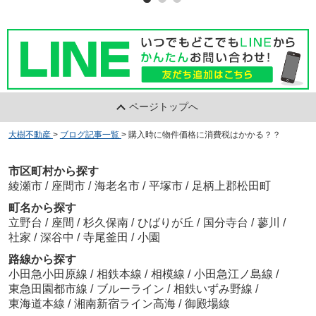
ページトップへ
大樹不動産
>
ブログ記事一覧
>
購入時に物件価格に消費税はかかる？？
市区町村から探す
綾瀬市
/
座間市
/
海老名市
/
平塚市
/
足柄上郡松田町
町名から探す
立野台
/
座間
/
杉久保南
/
ひばりが丘
/
国分寺台
/
蓼川
/
社家
/
深谷中
/
寺尾釜田
/
小園
路線から探す
小田急小田原線
/
相鉄本線
/
相模線
/
小田急江ノ島線
/
東急田園都市線
/
ブルーライン
/
相鉄いずみ野線
/
東海道本線
/
湘南新宿ライン高海
/
御殿場線