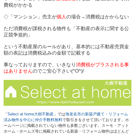
費税がかかる
◇「マンション」売主が
個人
の場合→消費税はかからない
ただ消費税が課税される物件も「不動産の表示に関する公
正競争規約」
という不動産屋のルールがあり、基本的には不動産売買金
額の表記は消費税込みの金額で記載する
事なっておりますので、いきなり
消費税がプラスされる事
はありません
のでご安心下さい(^O^)/
「
Select at home大樹不動産
」では
海老名市の新築戸建て・リフォーム
済み物件を中心に仲介手数料無料
で取引きをさせて頂いております。ホ
ームページに掲載されていない物件も多数ございます。スーモ・アット
ホーム・ホームズ等に掲載されている新築・リフォーム物件はほとんど