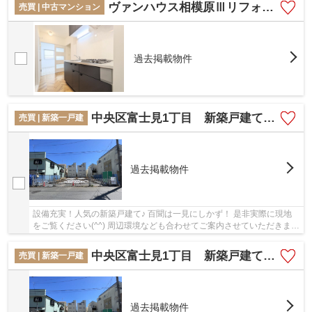
ヴァンハウス相模原Ⅲリフォーム済み住戸
売買 | 中古マンション
過去掲載物件
中央区富士見1丁目 新築戸建て (全3棟)
売買 | 新築一戸建
過去掲載物件
設備充実！人気の新築戸建て♪ 百聞は一見にしかず！ 是非実際に現地
をご覧ください(^^) 周辺環境なども合わせてご案内させていただきま
す！
中央区富士見1丁目 新築戸建て (全3棟)
売買 | 新築一戸建
過去掲載物件