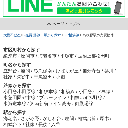
ページトップへ
大樹不動産
>
(売買)路線・駅から探す
>
JR横浜線
>
相模原駅の売買物件
市区町村から探す
綾瀬市
/
座間市
/
海老名市
/
平塚市
/
足柄上郡松田町
町名から探す
立野台
/
座間
/
杉久保南
/
ひばりが丘
/
国分寺台
/
蓼川
/
社家
/
深谷中
/
寺尾釜田
/
小園
路線から探す
小田急小田原線
/
相鉄本線
/
相模線
/
小田急江ノ島線
/
東急田園都市線
/
ブルーライン
/
相鉄いずみ野線
/
東海道本線
/
湘南新宿ライン高海
/
御殿場線
駅から探す
海老名
/
さがみ野
/
かしわ台
/
座間
/
相武台前
/
厚木
/
相武台下
/
社家
/
長後
/
入谷