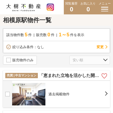
閲覧履歴
お気に入り
メニュー
0
0
相模原駅物件一覧
5
0
1～5
該当物件数
件
販売数
件
件を表示
変更
絞り込み条件：
なし
販売物件のみ
「恵まれた立地を活かした開放的な住戸プラン」 ベルドゥムール相模原
売買 | 中古マンション
過去掲載物件