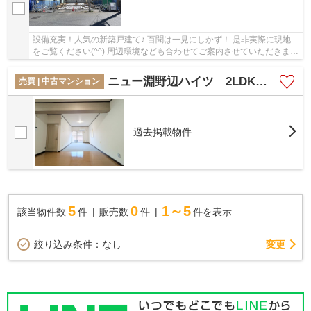
設備充実！人気の新築戸建て♪ 百聞は一見にしかず！ 是非実際に現地
をご覧ください(^^) 周辺環境なども合わせてご案内させていただきま
す！
ニュー淵野辺ハイツ 2LDK【自社・賃貸】
売買 | 中古マンション
過去掲載物件
5
0
1～5
該当物件数
件
販売数
件
件を表示
変更
絞り込み条件：
なし