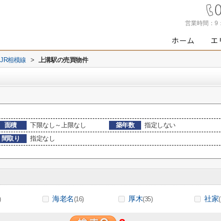
営業時間：
9
JR相模線
>
上溝駅の売買物件
面積
下限なし～上限なし
築年数
指定しない
間取り
指定なし
海老名
厚木
社家
)
(16)
(35)