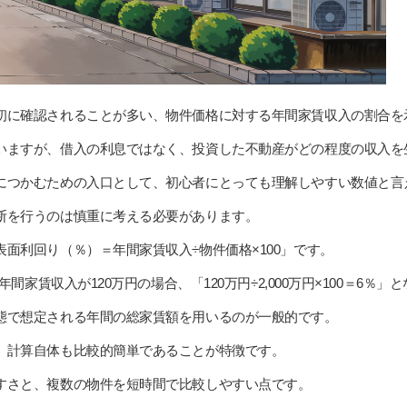
初に確認されることが多い、物件価格に対する年間家賃収入の割合を
いますが、借入の利息ではなく、投資した不動産がどの程度の収入を
につかむための入口として、初心者にとっても理解しやすい数値と言
断を行うのは慎重に考える必要があります。
面利回り（％）＝年間家賃収入÷物件価格×100」です。
年間家賃収入が120万円の場合、「120万円÷2,000万円×100＝6％」
態で想定される年間の総家賃額を用いるのが一般的です。
、計算自体も比較的簡単であることが特徴です。
すさと、複数の物件を短時間で比較しやすい点です。