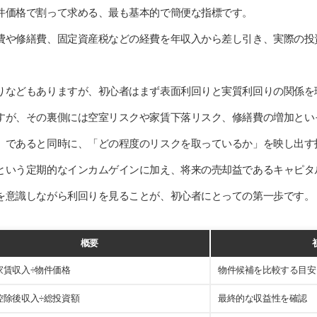
件価格で割って求める、最も基本的で簡便な指標です。
費や修繕費、固定資産税などの経費を年収入から差し引き、実際の投
りなどもありますが、初心者はまず表面利回りと実質利回りの関係を
すが、その裏側には空室リスクや家賃下落リスク、修繕費の増加とい
」であると同時に、「どの程度のリスクを取っているか」を映し出す
という定期的なインカムゲインに加え、将来の売却益であるキャピタ
を意識しながら利回りを見ることが、初心者にとっての第一歩です。
概要
家賃収入÷物件価格
物件候補を比較する目安
控除後収入÷総投資額
最終的な収益性を確認