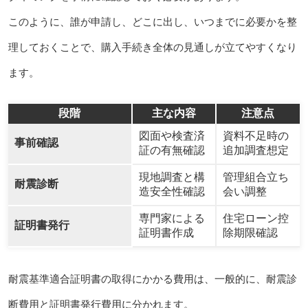
このように、誰が申請し、どこに出し、いつまでに必要かを整
理しておくことで、購入手続き全体の見通しが立てやすくなり
ます。
段階
主な内容
注意点
図面や検査済
資料不足時の
事前確認
証の有無確認
追加調査想定
現地調査と構
管理組合立ち
耐震診断
造安全性確認
会い調整
専門家による
住宅ローン控
証明書発行
証明書作成
除期限確認
耐震基準適合証明書の取得にかかる費用は、一般的に、耐震診
断費用と証明書発行費用に分かれます。