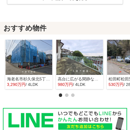
おすすめ物件
海老名市杉久保北5丁目 新築戸建て 全3棟
高台に広がる閑静な住宅 暮らしの楽しみ
3,290万円
/ 4LDK
980万円
/ 4LDK
530万円
/ 2