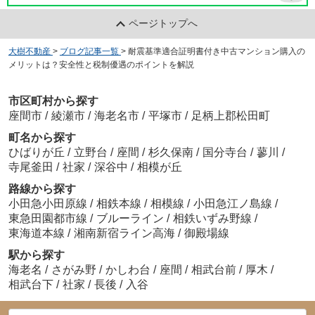
ページトップへ
大樹不動産
>
ブログ記事一覧
>
耐震基準適合証明書付き中古マンション購入の
メリットは？安全性と税制優遇のポイントを解説
市区町村から探す
座間市
/
綾瀬市
/
海老名市
/
平塚市
/
足柄上郡松田町
町名から探す
ひばりが丘
/
立野台
/
座間
/
杉久保南
/
国分寺台
/
蓼川
/
寺尾釜田
/
社家
/
深谷中
/
相模が丘
路線から探す
小田急小田原線
/
相鉄本線
/
相模線
/
小田急江ノ島線
/
東急田園都市線
/
ブルーライン
/
相鉄いずみ野線
/
東海道本線
/
湘南新宿ライン高海
/
御殿場線
駅から探す
海老名
/
さがみ野
/
かしわ台
/
座間
/
相武台前
/
厚木
/
相武台下
/
社家
/
長後
/
入谷