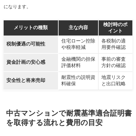
になります。
検討時のポ
メリットの種類
主な内容
イント
住宅ローン控除
各税制の適
税制優遇の可能性
や税率軽減
用要件確認
金融機関の担保
事前の審査
資金計画の安心感
評価材料
方針の確認
耐震性の説明資
地震リスク
安全性と将来売却
料確保
と出口戦略
中古マンションで耐震基準適合証明書
を取得する流れと費用の目安