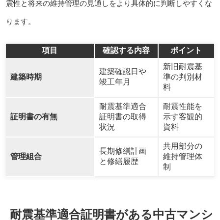
震性と将来の維持管理の見通しをより具体的に判断しやすくな
ります。
項目
確認する内容
ポイント
新旧耐震基
建築確認日や
建築時期
準の判別材
竣工年月
料
耐震基準適合
耐震性能を
証明書の有無
証明書の取得
示す客観的
状況
資料
共用部分の
長期修繕計画
管理組合
維持管理体
と修繕履歴
制
耐震基準適合証明書がある中古マンシ