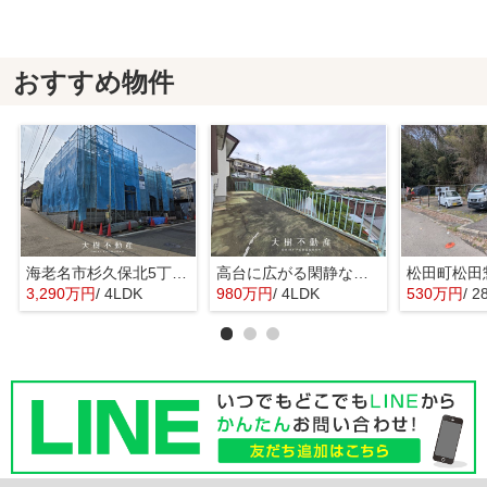
おすすめ物件
海老名市杉久保北5丁目 新築戸建て 全3棟
高台に広がる閑静な住宅 暮らしの楽しみ
3,290万円
/ 4LDK
980万円
/ 4LDK
530万円
/ 2