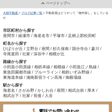
ページトップへ
大樹不動産
>
ブログ記事一覧
>
不動産屋はどうやって「物件探し」をしている
か
市区町村から探す
座間市
/
綾瀬市
/
海老名市
/
平塚市
/
足柄上郡松田町
町名から探す
ひばりが丘
/
立野台
/
座間
/
杉久保南
/
国分寺台
/
蓼川
/
寺尾釜田
/
社家
/
深谷中
/
相模が丘
路線から探す
小田急小田原線
/
相鉄本線
/
相模線
/
小田急江ノ島線
/
東急田園都市線
/
ブルーライン
/
相鉄いずみ野線
/
東海道本線
/
湘南新宿ライン高海
/
御殿場線
駅から探す
海老名
/
さがみ野
/
かしわ台
/
座間
/
相武台前
/
厚木
/
相武台下
/
社家
/
長後
/
入谷
電話でお問い合わせ