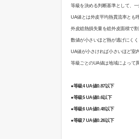
等級を決める判断基準として、一
UA値とは外皮平均熱貫流率とも
外皮総熱損失量を総外皮面積で割
数値が小さいほど熱が逃げにくく
UA値が小さければ小さいほど室
等級ごとのUA値は地域によって
●等級4 UA値0.87以下
●等級5 UA値0.6以下
●等級6 UA値0.48以下
●等級7 UA値0.26以下