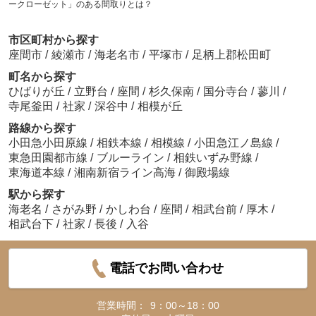
ークローゼット」のある間取りとは？
市区町村から探す
座間市
/
綾瀬市
/
海老名市
/
平塚市
/
足柄上郡松田町
町名から探す
ひばりが丘
/
立野台
/
座間
/
杉久保南
/
国分寺台
/
蓼川
/
寺尾釜田
/
社家
/
深谷中
/
相模が丘
路線から探す
小田急小田原線
/
相鉄本線
/
相模線
/
小田急江ノ島線
/
東急田園都市線
/
ブルーライン
/
相鉄いずみ野線
/
東海道本線
/
湘南新宿ライン高海
/
御殿場線
駅から探す
海老名
/
さがみ野
/
かしわ台
/
座間
/
相武台前
/
厚木
/
相武台下
/
社家
/
長後
/
入谷
電話でお問い合わせ
営業時間：
9：00～18：00