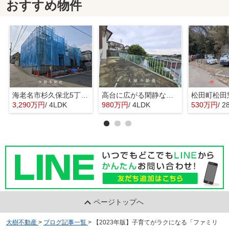
おすすめ物件
海老名市杉久保北5丁目 新築戸建て 全3棟
高台に広がる閑静な住宅 暮らしの楽しみ
3,290万円
/ 4LDK
980万円
/ 4LDK
530万円
/ 2
ページトップへ
大樹不動産
>
ブログ記事一覧
>
【2023年版】子育てがラクになる「ファミリ