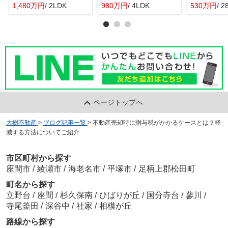
1,480万円
/ 2LDK
980万円
/ 4LDK
530万円
/ 2
ページトップへ
大樹不動産
>
ブログ記事一覧
>
不動産売却時に贈与税がかかるケースとは？軽
減する方法についてご紹介
市区町村から探す
座間市
/
綾瀬市
/
海老名市
/
平塚市
/
足柄上郡松田町
町名から探す
立野台
/
座間
/
杉久保南
/
ひばりが丘
/
国分寺台
/
蓼川
/
寺尾釜田
/
深谷中
/
社家
/
相模が丘
路線から探す