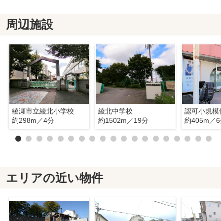
周辺施設
綾瀬市立綾北小学校
綾北中学校
約298m／4分
約1502m／19分
約405m／
エリアの近い物件