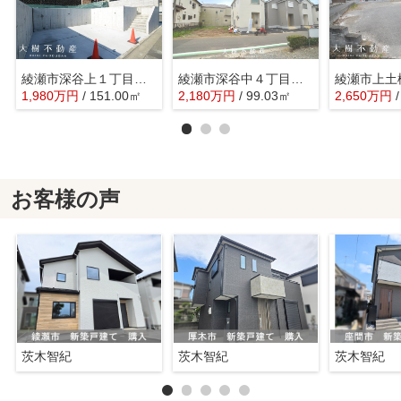
綾瀬市深谷上１丁目 売地 全２区画【仲介手数料無料】
綾瀬市深谷中４丁目 売地 全５区画【仲介手数料無料】
1,980
万
円
/ 151.00㎡
2,180
万
円
/ 99.03㎡
2,650
万
円
お客様の声
茨木智紀
茨木智紀
茨木智紀