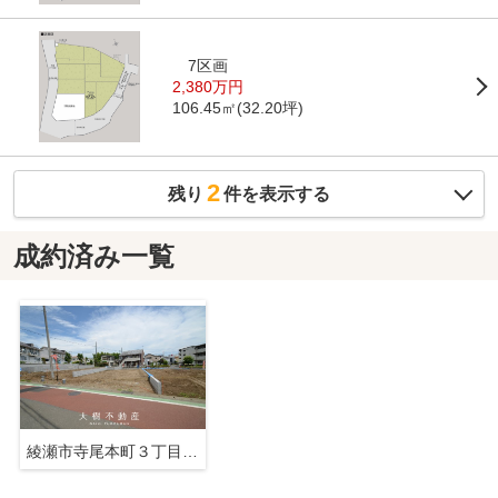
7区画
2,380万円
106.45㎡(32.20坪)
2
残り
件を表示する
成約済み一覧
綾瀬市寺尾本町３丁目 売地 全８区画【仲介手数料無料】