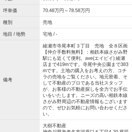
坪単価
70.48万円～78.58万円
種別
売地
地目 / 地勢
宅地 / -
綾瀬市寺尾本町３丁目 売地 全８区画
【仲介手数料無料】：相鉄本線さがみ野
駅にも近くて便利。ave(エイビイ) 綾瀬
店まで419mです。寺尾中央公園まで383
mです。土地の購入をお考えの方、コチ
ラの売地をご覧ください。地元密着、そ
備考
して不動産のプロである当社スタッフ
が、お客様の不動産探しを全力でお手伝
いをいたします。ニーズの高い相鉄本線
さがみ野周辺の不動産情報もございます
ので、ぜひお気軽にお問い合わせくださ
い。
大樹不動産
神奈川県海老名市河原口５丁目4-20 庭司