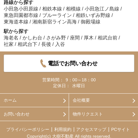
路線から探す
小田急小田原線
/
相鉄本線
/
相模線
/
小田急江ノ島線
/
東急田園都市線
/
ブルーライン
/
相鉄いずみ野線
/
東海道本線
/
湘南新宿ライン高海
/
御殿場線
駅から探す
海老名
/
かしわ台
/
さがみ野
/
座間
/
厚木
/
相武台前
/
社家
/
相武台下
/
長後
/
入谷
電話でお問い合わせ
営業時間：
9：00～18：00
定休日：
水曜日
ホーム
会社概要
お問い合わせ
物件リクエスト
プライバシーポリシー
利用規約
アクセスマップ
PCサイト
Copyright(c) 大樹不動産 All rights reserved.