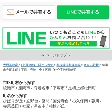
メールで共有する
LINEで共有する
ページトップへ
大樹不動産
>
(売買)路線・駅から探す
>
相模鉄道相鉄本線
>
さがみ野駅
>
綾瀬
市寺尾本町３丁目 売地 全８区画【仲介手数料無料】
市区町村から探す
綾瀬市
/
座間市
/
海老名市
/
平塚市
/
足柄上郡松田町
町名から探す
ひばりが丘
/
立野台
/
座間
/
国分寺台
/
杉久保南
/
蓼川
/
寺尾釜田
/
社家
/
深谷中
/
相模が丘