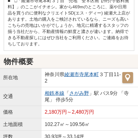
■ □「綾瀬市寺尾本町３丁目 売地 全８区画【仲介手数料無
料】」のここがイチオシ。家から469mのところに、薬や日用
品を買うのに便利なクリエイトSD(エス・ディー) 綾瀬大上店が
あります。土地の購入をご検討されているなら、ニーズも高い
こちらの売地はいかがでしょうか。地元に精通するスタッフの
揃う当社だから、不動産情報の鮮度と濃さが違います。納得で
きる不動産探しにはぜひ当社をご利用ください。ご連絡をお待
ちしております。
物件概要
神奈川県
綾瀬市
寺尾本町
３丁目11-
所在地
2
相鉄本線
「
さがみ野
」駅 バス9分 「寺
交通
尾」 停歩5分
価格
2,180万円～2,480万円
土地面積
102.27㎡～109.56㎡
坪数
30.93坪～33.14坪