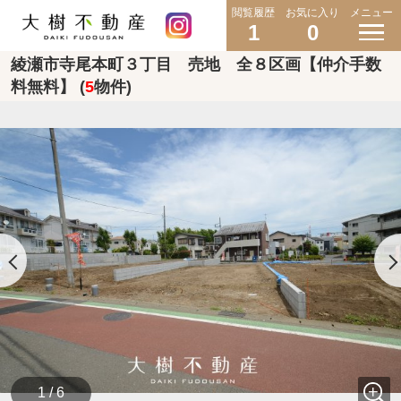
閲覧履歴
お気に入り
メニュー
1
0
綾瀬市寺尾本町３丁目 売地 全８区画【仲介手数
料無料】 (
5
物件)
1 / 6